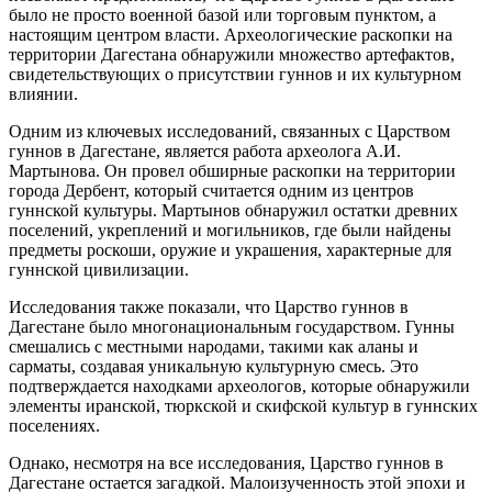
было не просто военной базой или торговым пунктом, а
настоящим центром власти. Археологические раскопки на
территории Дагестана обнаружили множество артефактов,
свидетельствующих о присутствии гуннов и их культурном
влиянии.
Одним из ключевых исследований, связанных с Царством
гуннов в Дагестане, является работа археолога А.И.
Мартынова. Он провел обширные раскопки на территории
города Дербент, который считается одним из центров
гуннской культуры. Мартынов обнаружил остатки древних
поселений, укреплений и могильников, где были найдены
предметы роскоши, оружие и украшения, характерные для
гуннской цивилизации.
Исследования также показали, что Царство гуннов в
Дагестане было многонациональным государством. Гунны
смешались с местными народами, такими как аланы и
сарматы, создавая уникальную культурную смесь. Это
подтверждается находками археологов, которые обнаружили
элементы иранской, тюркской и скифской культур в гуннских
поселениях.
Однако, несмотря на все исследования, Царство гуннов в
Дагестане остается загадкой. Малоизученность этой эпохи и