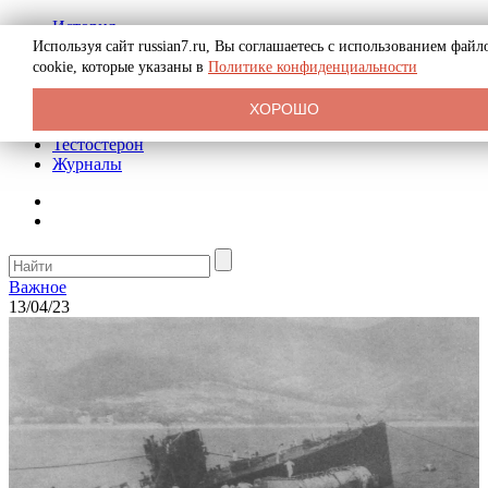
История
Биография
Используя сайт russian7.ru, Вы соглашаетесь с использованием файл
Криминал
cookie, которые указаны в
Политике конфиденциальности
Реклама на сайте
О сайте
ХОРОШО
Рекомендательные статьи
Тестостерон
Журналы
Важное
13/04/23