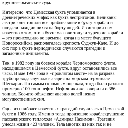
крупные океанские суда.
Интересно, что Цемесская бухта упоминается в
древнегреческих мифах как бухта лестригонов. Великаны
лестригоны топили все прибывавшие в бухту корабли и
поедали находившихся на борту людей. Из истории нам
известно о том, что в бухте массово тонули турецкие корабли
– это происходило во времена, когда на месте будущего
Новороссийска располагалась крепость Суджук-Кале. И до
сих пор в бухте периодически случаются трагедии и
загадочные инциденты.
Так, в 1982 году на боевом корабле Черноморского флота,
находившемся в Цемесской бухте, вдруг остановились все
часы. В мае 1997 года в «проклятом месте» из-за разрыва
трубопровода случилась авария на морском терминале
Шесхарис. По самым скромным оценкам, тогда было разлито
примерно 100 тонн нефти. Нефтяники же говорили о 386
тоннах. Кое-кто объясняет аварию волей неких
могущественных сил.
Одна из наиболее известных трагедий случилась в Цемесской
бухте в 1986 году. Именно тогда произошло кораблекрушение
пассажирского теплохода «Адмирал Нахимов». Трагедия
унесла жизни 423 человек. Тела многих из них так и не