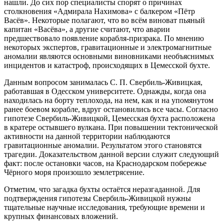
нашли. До сих пор специалисты спорят о причинах
столкновения «Адмирала Нахимова» с балкером «Пётр
Васёв». Некоторые полагают, что во всём виноват пьяный
капитан «Васёва», а другие считают, что аварии
предшествовало появление корабля-призрака. По мнению
некоторых экспертов, гравитационные и электромагнитные
аномалии являются основными виновниками необъяснимых
инцидентов и катастроф, происходящих в Цемесской бухте.
Данным вопросом занималась С. П. Свербиль-Живицкая,
работавшая в Одесском университете. Однажды, когда она
находилась на борту теплохода, на нем, как и на упомянутом
ранее боевом корабле, вдруг остановились все часы. Согласно
гипотезе Свербиль-Живицкой, Цемесская бухта расположена
в кратере остывшего вулкана. При повышении тектонической
активности на данной территории наблюдаются
гравитационные аномалии. Результатом этого становятся
трагедии. Доказательством данной версии служит следующий
факт: после остановки часов, на Краснодарском побережье
Чёрного моря произошло землетрясение.
Отметим, что загадка бухты остаётся неразгаданной. Для
подтверждения гипотезы Свербиль-Живицкой нужны
тщательные научные исследования, требующие времени и
крупных финансовых вложений.