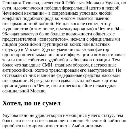
Геннадия Трошева, «чеченский Геббельс» Мовлади Удугов, по
сути, идеологически победил федеральный центр в первой
Чеченской кампании – в современных условиях любой
конфликт подобного рода во многом является именно
информационной войной. Ни для кого не секрет, что у
журналистов (в том числе, и международных) в Чечне в 94 –
96-годах зачастую было больше возможности общаться с
представителями «сепаратистов», нежели с официальными
лицами российской группировки войск или властных
структур в Москве. Удугов умело использовал фактор
одностороннего замалчивания информации и комментировал
те или иные события с удобной для боевиков позиции. Тем
более что западные СМИ, главным образом, настроенные
антироссийски, охотно транслировали его выступления. Не
отставали от них и многие федеральные средства массовой
информации. В результате создавалась однобокая картина
происходящего в Чечне, политически крайне невыгодная
официальной Москве.
Хотел, но не сумел
Удугова явно не удовлетворял имеющийся у него статус, тем
более что всего за несколько лет на волне Чеченской войны он
приобрел всемирную известность. Амбициозному