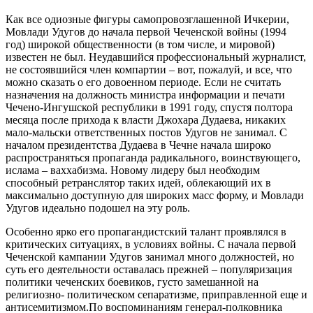
Как все одиозные фигуры самопровозглашенной Ичкерии,
Мовлади Удугов до начала первой Чеченской войны (1994
год) широкой общественности (в том числе, и мировой)
известен не был. Неудавшийся профессиональный журналист,
не состоявшийся член компартии – вот, пожалуй, и все, что
можно сказать о его довоенном периоде. Если не считать
назначения на должность министра информации и печати
Чечено-Ингушской республики в 1991 году, спустя полтора
месяца после прихода к власти Джохара Дудаева, никаких
мало-мальски ответственных постов Удугов не занимал. С
началом президентства Дудаева в Чечне начала широко
распространяться пропаганда радикального, воинствующего,
ислама – ваххабизма. Новому лидеру был необходим
способный ретранслятор таких идей, облекающий их в
максимально доступную для широких масс форму, и Мовлади
Удугов идеально подошел на эту роль.
Особенно ярко его пропагандистский талант проявлялся в
критических ситуациях, в условиях войны. С начала первой
Чеченской кампании Удугов занимал много должностей, но
суть его деятельности оставалась прежней – популяризация
политики чеченских боевиков, густо замешанной на
религиозно- политическом сепаратизме, приправленной еще и
антисемитизмом.По воспоминаниям генерал-полковника