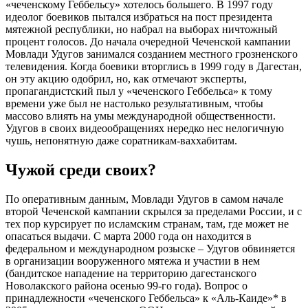
«чеченскому Геббельсу» хотелось большего. В 1997 году
идеолог боевиков пытался избраться на пост президента
мятежной республики, но набрал на выборах ничтожный
процент голосов. До начала очередной Чеченской кампании
Мовлади Удугов занимался созданием местного грозненского
телевидения. Когда боевики вторглись в 1999 году в Дагестан,
он эту акцию одобрил, но, как отмечают эксперты,
пропагандистский пыл у «чеченского Геббельса» к тому
времени уже был не настолько результативным, чтобы
массово влиять на умы международной общественности.
Удугов в своих видеообращениях нередко нес нелогичную
чушь, непонятную даже соратникам-ваххабитам.
Чужой среди своих?
По оперативным данным, Мовлади Удугов в самом начале
второй Чеченской кампании скрылся за пределами России, и с
тех пор курсирует по исламским странам, там, где может не
опасаться выдачи. С марта 2000 года он находится в
федеральном и международном розыске – Удугов обвиняется
в организации вооруженного мятежа и участии в нем
(бандитское нападение на территорию дагестанского
Новолакского района осенью 99-го года). Вопрос о
принадлежности «чеченского Геббельса» к «Аль-Каиде»* в