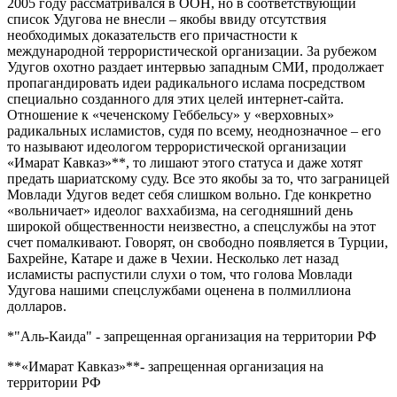
2005 году рассматривался в ООН, но в соответствующий
список Удугова не внесли – якобы ввиду отсутствия
необходимых доказательств его причастности к
международной террористической организации. За рубежом
Удугов охотно раздает интервью западным СМИ, продолжает
пропагандировать идеи радикального ислама посредством
специально созданного для этих целей интернет-сайта.
Отношение к «чеченскому Геббельсу» у «верховных»
радикальных исламистов, судя по всему, неоднозначное – его
то называют идеологом террористической организации
«Имарат Кавказ»**, то лишают этого статуса и даже хотят
предать шариатскому суду. Все это якобы за то, что заграницей
Мовлади Удугов ведет себя слишком вольно. Где конкретно
«вольничает» идеолог ваххабизма, на сегодняшний день
широкой общественности неизвестно, а спецслужбы на этот
счет помалкивают. Говорят, он свободно появляется в Турции,
Бахрейне, Катаре и даже в Чехии. Несколько лет назад
исламисты распустили слухи о том, что голова Мовлади
Удугова нашими спецслужбами оценена в полмиллиона
долларов.
*"Аль-Каида" - запрещенная организация на территории РФ
**«Имарат Кавказ»**- запрещенная организация на
территории РФ