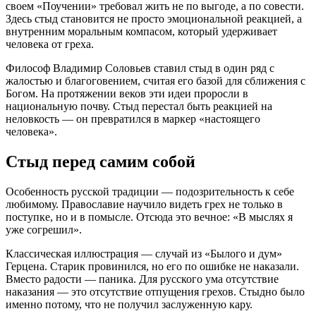
своем «Поучении» требовал жить не по выгоде, а по совести.
Здесь стыд становится не просто эмоциональной реакцией, а
внутренним моральным компасом, который удерживает
человека от греха
.
Философ Владимир Соловьев ставил стыд в один ряд с
жалостью и благоговением, считая его базой для сближения с
Богом
. На протяжении веков эти идеи проросли в
национальную почву. Стыд перестал быть реакцией на
неловкость — он превратился в маркер «настоящего
человека».
Стыд перед самим собой
Особенность русской традиции — подозрительность к себе
любимому. Православие научило видеть грех не только в
поступке, но и в помысле. Отсюда это вечное: «В мыслях я
уже согрешил»
.
Классическая иллюстрация — случай из «Былого и дум»
Герцена. Старик провинился, но его по ошибке не наказали.
Вместо радости — паника. Для русского ума отсутствие
наказания — это отсутствие отпущения грехов. Стыдно было
именно потому, что не получил заслуженную кару
.