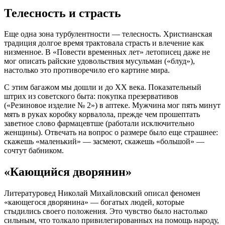
Телесность и страсть
Еще одна зона турбулентности — телесность. Христианская
традиция долгое время трактовала страсть и влечение как
низменное. В «Повести временных лет» летописец даже не
мог описать райские удовольствия мусульман («блуд»),
настолько это противоречило его картине мира
.
С этим багажом мы дошли и до XX века. Показательный
штрих из советского быта: покупка презервативов
(«Резиновое изделие № 2») в аптеке. Мужчина мог пять минут
мять в руках коробку корвалола, прежде чем прошептать
заветное слово фармацевтше (работали исключительно
женщины). Отвечать на вопрос о размере было еще страшнее:
скажешь «маленький» — засмеют, скажешь «большой» —
сочтут бабником
.
«Кающийся дворянин»
Литературовед Николай Михайловский описал феномен
«кающегося дворянина» — богатых людей, которые
стыдились своего положения. Это чувство было настолько
сильным, что толкало привилегированных на помощь народу,