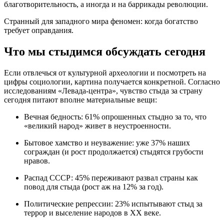
благотворительность, а иногда и на баррикады революции
.
Странный для западного мира феномен: когда богатство
требует оправдания.
Что мы стыдимся обсуждать сегодня
Если отвлечься от культурной археологии и посмотреть на
цифры социологии, картина получается конкретной. Согласно
исследованиям «Левада-центра», чувство стыда за страну
сегодня питают вполне материальные вещи:
Вечная бедность
: 61% опрошенных стыдно за то, что
«великий народ» живет в неустроенности
.
Бытовое хамство и неуважение
: уже 37% наших
сограждан (и рост продолжается) стыдятся грубости
нравов
.
Распад СССР
: 45% переживают развал страны как
повод для стыда (рост аж на 12% за год)
.
Политические репрессии
: 23% испытывают стыд за
террор и выселение народов в XX веке
.