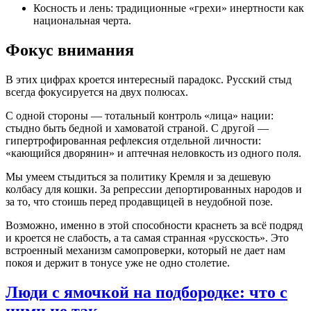
Косность и лень
: традиционные «грехи» инертности как
национальная черта
.
Фокус внимания
В этих цифрах кроется интересный парадокс. Русский стыд
всегда фокусируется на двух полюсах.
С одной стороны — тотальный контроль «лица» нации:
стыдно быть бедной и хамоватой страной. С другой —
гипертрофированная рефлексия отдельной личности:
«кающийся дворянин» и аптечная неловкость из одного поля.
Мы умеем стыдиться за политику Кремля и за дешевую
колбасу для кошки
. За репрессии депортированных народов
и
за то, что стоишь перед продавщицей в неудобной позе.
Возможно, именно в этой способности краснеть за всё подряд
и кроется не слабость, а та самая странная «русскость». Это
встроенный механизм самопроверки, который не дает нам
покоя и держит в тонусе уже не одно столетие.
Люди с ямочкой на подбородке: что с
ними не так