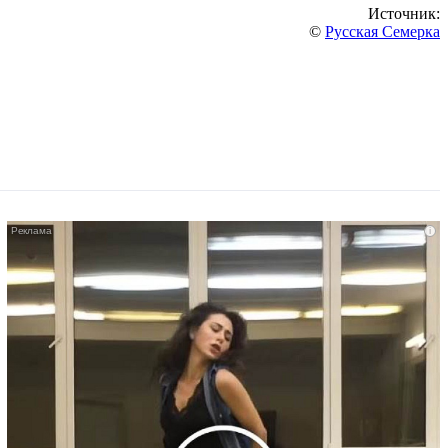
Источник:
©
Русская Семерка
i