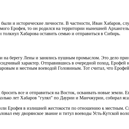
в были и исторические личности. В частности, Иван Хабаров, с
ого Ерофея, то он родился на территории нынешней Архангельск
и толкнул Хабарова оставить семью и отправиться в Сибирь.
и на берегу Лены и занялись пушным промыслом. Это дело прино
еусидчивый характер. Отправившись в очередной поход, Ерофей н
аровым и местным воеводой Головиным. Тот считал, что Ерофей 
росить все и отправиться на Восток, осваивать новые земли. Ег
колько лет Хабаров "гулял" по Даурии и Манчжурии, собирал яса
или Ерофея в излишней жестокости по отношению к местным. Ско
ловал ему дворянское звание и титул воеводы Усть-Кутской воло