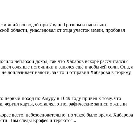
луживший воеводой при Иване Грозном и насильно
ой области, унаследовал от отца участок земли, пробовал
сило неплохой доход, так что Хабаров вскоре рассчитался с
ашёл соляные источники и занялся ещё и добычей соли. Она, а
не доплачивает налоги, за что и отправил Хабарова в тюрьму.
о первый поход по Амуру в 1649 году привёл к тому, что
к, чертил карты, составлял этнографические записи о жизни
рее всего, небезосновательно, но такое было время. Хабарова
сти. Там следы Ерофея и теряются...