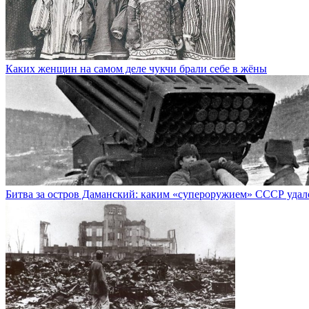
Каких женщин на самом деле чукчи брали себе в жёны
Битва за остров Даманский: каким «супероружием» СССР удал