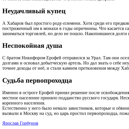
Неудачливый купец
А Хабаров был простого роду-племени. Хотя среди его предко
постриженный им в монахи в годы опричнины. Что касается сам
заниматься торговлей, но дело не пошло. Накопившиеся долги 
Неспокойная душа
С братом Никифором Ерофей отправился за Урал. Там они осел
долгами и основал добытческую артель. Но дал знать о себе н
точнее доходы от неё, и стали камнем преткновения между Хаб
Судьба первопроходца
Именно в остроге Ерофей принял решение после освобождения б
местное население приняло подданство русского государя. Нес
коренного населения.
Естественно у него было немало завистников, которые и обвин
вызвали в Москву на суд, но царь простил первопроходца, пожа
Ярослав Горбунов