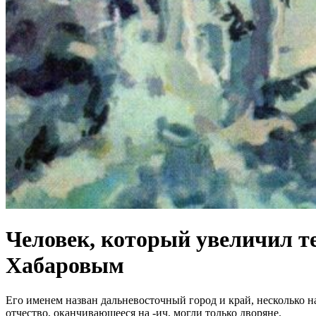
Человек, который увеличил т
Хабаровым
Его именем назван дальневосточный город и край, несколько на
отчество, оканчивающееся на -ич, могли только дворяне.