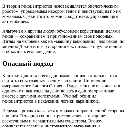
В теории геноцентристов человек является биологическим
роботом, управляемым набором генов и действующим по их
командам. Сравнить это можно с водителем, управляющим
автомобилем.
Альтруизм к другим людям обусловлен корыстными целями
генов — сохранением и приумножением себе подобных.
Взгляд на человека как на «машину выживания» для генов, по
мнению Докинза и его сторонников, позволяет лучше понять
и объяснить его поведение.
Опасный подход
Критики Докинза и его единомышленников отказываются
считать гены главным звеном эволюции. По мнению
американского биолога Стивена Гулда, гены не выживают в
одиночку и вынуждены действовать в едином организме
вместе с другими молекулами. Ученый обвинил
геноцентристов в искажении логики дарвинизма.
Нередко критики касаются и морально-нравственной стороны
вопроса. В теории геноцентристов человек предстает
расчетливым и меркантильным существом. Эгоизм
объявляется главным инструментом выживания, а