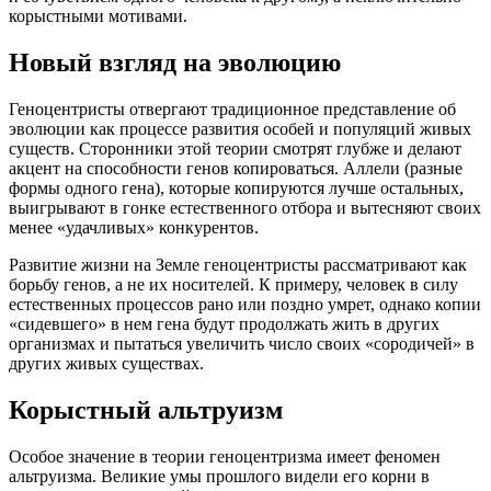
корыстными мотивами.
Новый взгляд на эволюцию
Геноцентристы отвергают традиционное представление об
эволюции как процессе развития особей и популяций живых
существ. Сторонники этой теории смотрят глубже и делают
акцент на способности генов копироваться. Аллели (разные
формы одного гена), которые копируются лучше остальных,
выигрывают в гонке естественного отбора и вытесняют своих
менее «удачливых» конкурентов.
Развитие жизни на Земле геноцентристы рассматривают как
борьбу генов, а не их носителей. К примеру, человек в силу
естественных процессов рано или поздно умрет, однако копии
«сидевшего» в нем гена будут продолжать жить в других
организмах и пытаться увеличить число своих «сородичей» в
других живых существах.
Корыстный альтруизм
Особое значение в теории геноцентризма имеет феномен
альтруизма. Великие умы прошлого видели его корни в