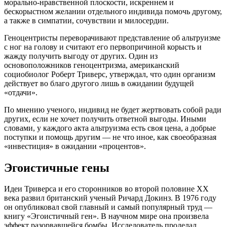
морально-нравственной плоскости, искреннем и
бескорыстном желании отдельного индивида помочь другому,
а также в симпатии, сочувствии и милосердии.
Геноцентристы переворачивают представление об альтруизме
с ног на голову и считают его первопричиной корысть и
жажду получить выгоду от других. Один из
основоположников геноцентризма, американский
социобиолог Роберт Триверс, утверждал, что один организм
действует во благо другого лишь в ожидании будущей
«отдачи».
По мнению ученого, индивид не будет жертвовать собой ради
других, если не хочет получить ответной выгоды. Иными
словами, у каждого акта альтруизма есть своя цена, а добрые
поступки и помощь другим — не что иное, как своеобразная
«инвестиция» в ожидании «процентов».
Эгоистичные гены
Идеи Триверса и его сторонников во второй половине XX
века развил британский ученый Ричард Докинз. В 1976 году
он опубликовал свой главный и самый популярный труд —
книгу «Эгоистичный ген». В научном мире она произвела
эффект разорвавшейся бомбы. Исследователь проделал