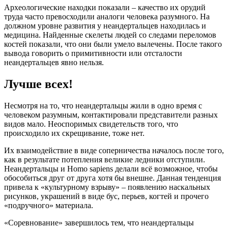
Археологические находки показали – качество их орудий
труда часто превосходили аналоги человека разумного. На
должном уровне развития у неандертальцев находилась и
медицина. Найденные скелеты людей со следами переломов
костей показали, что они были умело вылечены. После такого
вывода говорить о примитивности или отсталости
неандертальцев явно нельзя.
Лучше всех!
Несмотря на то, что неандертальцы жили в одно время с
человеком разумным, контактировали представители разных
видов мало. Неоспоримых свидетельств того, что
происходило их скрещивание, тоже нет.
Их взаимодействие в виде соперничества началось после того,
как в результате потепления великие ледники отступили.
Неандертальцы и Homo sapiens делали всё возможное, чтобы
обособиться друг от друга хотя бы внешне. Данная тенденция
привела к «культурному взрыву» – появлению наскальных
рисунков, украшений в виде бус, перьев, когтей и прочего
«подручного» материала.
«Соревнование» завершилось тем, что неандертальцы