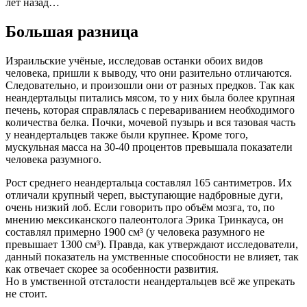
лет назад…
Большая разница
Израильские учёные, исследовав останки обоих видов
человека, пришли к выводу, что они разительно отличаются.
Следовательно, и произошли они от разных предков. Так как
неандертальцы питались мясом, то у них была более крупная
печень, которая справлялась с перевариванием необходимого
количества белка. Почки, мочевой пузырь и вся тазовая часть
у неандертальцев также были крупнее. Кроме того,
мускульная масса на 30-40 процентов превышала показатели
человека разумного.
Рост среднего неандертальца составлял 165 сантиметров. Их
отличали крупный череп, выступающие надбровные дуги,
очень низкий лоб. Если говорить про объём мозга, то, по
мнению мексиканского палеонтолога Эрика Тринкауса, он
составлял примерно 1900 см³ (у человека разумного не
превышает 1300 см³). Правда, как утверждают исследователи,
данный показатель на умственные способности не влияет, так
как отвечает скорее за особенности развития.
Но в умственной отсталости неандертальцев всё же упрекать
не стоит.