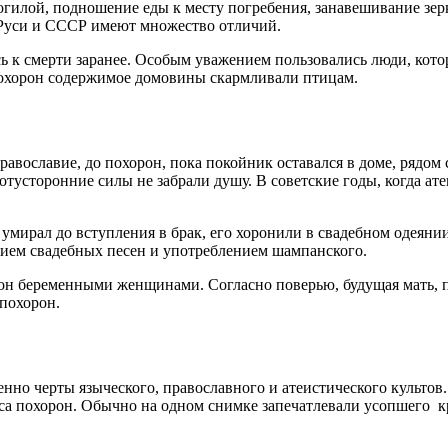
могилой, подношение еды к месту погребения, занавешивание зер
 Руси и СССР имеют множество отличий.
сь к смерти заранее. Особым уважением пользовались люди, кот
 похорон содержимое домовины скармливали птицам.
равославие, до похорон, пока покойник оставался в доме, рядом
тусторонние силы не забрали душу. В советские годы, когда а
мирал до вступления в брак, его хоронили в свадебном одеянии 
нием свадебных песен и употреблением шампанского.
он беременными женщинами. Согласно поверью, будущая мать, п
похорон.
нно черты языческого, православного и атеистического культов
 похорон. Обычно на одном снимке запечатлевали усопшего кру