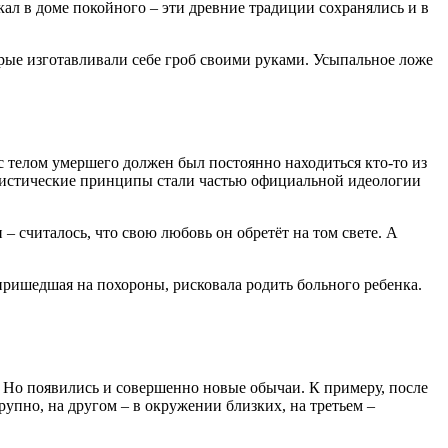
кал в доме покойного – эти древние традиции сохранялись и в
орые изготавливали себе гроб своими руками. Усыпальное ложе
 с телом умершего должен был постоянно находиться кто-то из
теистические принципы стали частью официальной идеологии
– считалось, что свою любовь он обретёт на том свете. А
ришедшая на похороны, рисковала родить больного ребенка.
. Но появились и совершенно новые обычаи. К примеру, после
пно, на другом – в окружении близких, на третьем –