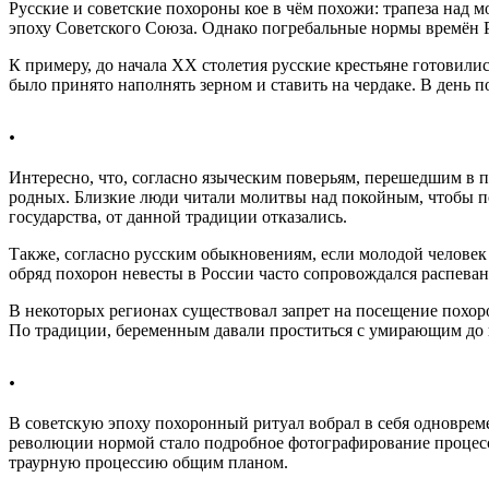
Русские и советские похороны кое в чём похожи: трапеза над 
эпоху Советского Союза. Однако погребальные нормы времён
К примеру, до начала XX столетия русские крестьяне готовили
было принято наполнять зерном и ставить на чердаке. В день
.
Интересно, что, согласно языческим поверьям, перешедшим в п
родных. Близкие люди читали молитвы над покойным, чтобы по
государства, от данной традиции отказались.
Также, согласно русским обыкновениям, если молодой человек у
обряд похорон невесты в России часто сопровождался распева
В некоторых регионах существовал запрет на посещение похор
По традиции, беременным давали проститься с умирающим до 
.
В советскую эпоху похоронный ритуал вобрал в себя одновреме
революции нормой стало подробное фотографирование процесса
траурную процессию общим планом.