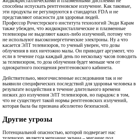
жидкокристаллическими и плазменными дисплеями не
способны испускать рентгеновское излучение. Как таковые,
эти продукты не регулируются в стандартах FDA и не
представляют опасности для здоровья людей.
Профессор Рочестерского института технологий Энди Карам
также убежден, что жидкокристаллические и плазменные
телевизоры не выделяют каких-либо излучений, потому что
не используют высокоэнергетические электроны. Ну а что
касается ЭЛТ телевизоров, то ученый уверен, что дозы
облучения в них ничтожно малы. Он приводит аргумент, что
если в течение года каждый день по нескольку часов поводить
за телевизором, то доза облучения будет меньше чем от
однократного посещения рентгеновского кабинета.
Действительно, многочисленные исследования так и не
выявили специфических последствий для здоровья человека в
результате воздействия в течение длительного времени
низких доз излучения ЭЛТ телевизоров, но парадокс в том,
что не существует такой нормы рентгеновских излучений,
которая была бы признана абсолютно безопасной.
Другие угрозы
Потенциальной опасностью, которой подвергает нас
телевизор, является мерцание экрана – мигание под