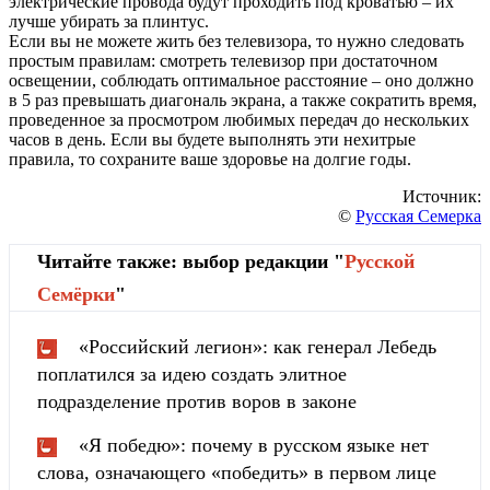
электрические провода будут проходить под кроватью – их
лучше убирать за плинтус.
Если вы не можете жить без телевизора, то нужно следовать
простым правилам: смотреть телевизор при достаточном
освещении, соблюдать оптимальное расстояние – оно должно
в 5 раз превышать диагональ экрана, а также сократить время,
проведенное за просмотром любимых передач до нескольких
часов в день. Если вы будете выполнять эти нехитрые
правила, то сохраните ваше здоровье на долгие годы.
Источник:
©
Русская Семерка
Читайте также: выбор редакции "
Русской
Cемёрки
"
«Российский легион»: как генерал Лебедь
поплатился за идею создать элитное
подразделение против воров в законе
«Я победю»: почему в русском языке нет
слова, означающего «победить» в первом лице