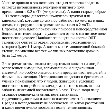
Ученые пришли к заключению, что для человека вредным
является интенсивность электромагнитного поля,
превышающая 0,2 мкТл (микротеслы). А наши старые добрые
ЭЛТ телевизоры (с электронно-лучевой трубкой или
кинескопом), которые до сих пор работают во многих наших
домах, генерируют электромагнитные поля в 2 мкТл.
Впрочем, речь идет о показаниях прибора в непосредственной
близости от телевизора – с удалением от него магнитное поле
постепенно угасает. Наиболее защищенной частью ЭЛТ
телевизора считается экран, безопасным расстоянием от
которого будет 1,1 метр. А вот от менее защищенной боковой
стенки, по мнению все тех же ученых расстояние должно
быть 1,2 метра.
Электромагнитные волны отрицательно виляют на людей с
ослабленной иммунной, гормональной и эндокринной
системой, но особую опасность они представляют для детей и
беременных женщин. Исследования шведских и британских
ученых показывают, что у людей, живущих в условиях
постоянного воздействия электромагнитного поля, шансы
заболеть лейкемией возрастают в 3 раза. Такие люди чаще
страдают репродуктивными, вегетативными,
сердечнососудистыми и даже психическими заболеваниями.
Правда в исследованиях не сообщается, на каком расстоянии
и какое время нужно проводить возле телевизионных