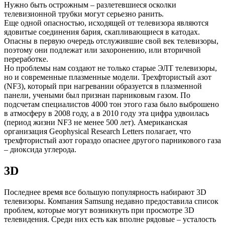
Нужно быть острожным – разлетевшиеся осколки
телевизионной трубки могут серьезно ранить.
Еще одной опасностью, исходящей от телевизора являются
ядовитые соединения бария, скапливающиеся в катодах.
Опасны в первую очередь отслужившие свой век телевизоры,
поэтому они подлежат или захоронению, или вторичной
переработке.
Но проблемы нам создают не только старые ЭЛТ телевизоры,
но и современные плазменные модели. Трехфтористый азот
(NF3), который при нагревании образуется в плазменной
панели, учеными был признан парниковым газом. По
подсчетам специалистов 4000 тон этого газа было выброшено
в атмосферу в 2008 году, а в 2010 году эта цифра удвоилась
(период жизни NF3 не менее 500 лет). Американская
организация Geophysical Research Letters полагает, что
трехфтористый азот гораздо опаснее другого парникового газа
– диоксида углерода.
3D
Последнее время все большую популярность набирают 3D
телевизоры. Компания Samsung недавно предоставила список
проблем, которые могут возникнуть при просмотре 3D
телевидения. Среди них есть как вполне рядовые – усталость