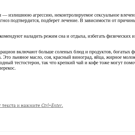
ы — излишнюю агрессию, неконтролируемое сексуальное влечени
агноз подтвердится, подберет лечение. В зависимости от причины
екомендуют наладить режим сна и отдыха, избегать физических 
 В рацион включают больше соленых блюд и продуктов, богатых
 Это льняное масло, соя, красный виноград, яйца, жирное молок
одный тестостерон, так что крепкий чай и кофе тоже могут помо
ерекос.