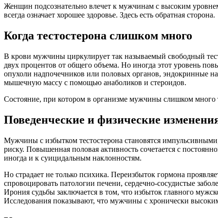
Женщин подсознательно влечет к мужчинам с высоким уровнем 
всегда означает хорошее здоровье. Здесь есть обратная сторона.
Когда тестостерона слишком много
В крови мужчины циркулирует так называемый свободный тесто
двух процентов от общего объема. Но иногда этот уровень по
опухоли надпочечников или половых органов, эндокринные на
мышечную массу с помощью анаболиков и стероидов.
Состояние, при котором в организме мужчины слишком много т
Поведенческие и физические изменени
Мужчины с избытком тестостерона становятся импульсивными,
риску. Повышенная половая активность сочетается с постоянн
иногда и к суицидальным наклонностям.
Но страдает не только психика. Переизбыток гормона проявляе
спровоцировать патологии печени, сердечно-сосудистые забол
Ирония судьбы заключается в том, что избыток главного мужс
Исследования показывают, что мужчины с хронически высоким