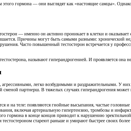
этого гормона — они выглядят как «настоящие самцы». Однако 
стерон — именно он активно проникает в клетки и оказывает с
вышается. Причины могут быть самыми разными: хронический не
рушения. Часто повышенный тестостерон встречается у професс
естостерона, называют гиперандрогенией. И проявляется она не 
я
 агрессивными, легко возбудимыми и раздражительными. У них 
ой сменой партнерш. В тяжелых случаях гиперандрогения может 
тся и на теле: появляются гнойные высыпания, частые головные
евания, включая артериальную гипертензию, тромбозы и инфаркт
кого гормона в конце концов приводит к нарушению эректильной
 тестостероном стареют раньше и умирают быстрее своих более