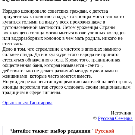
Изрядно шокировало советских граждан, с детства
приученных к понятию стыда, что японцы могут запросто
купаться голыми на виду у всех прохожих даже в
густонаселенной местности. Летом уроженцы Страны
восходящего солнца могли мыться возле уличных колодцев
или водоразборных колонок в чем мать родила, никого не
стесняясь.
Дело в том, что стремление к чистоте в японцах намного
сильнее стыда. Да и в культуре этого народа не принято
стесняться обнаженного тела. Кроме того, традиционная
общественная баня, которая называется «сэнто»,
действительно не делает различий между мужчинами и
женщинами, которые часто моются вместе.
Но увидев резко негативную реакцию жителей нашей страны,
японцы перестали так строго следовать своим национальным
традициям в сфере гигиены.
Орынганым Танатарова
Источник:
©
Русская Семерка
Читайте также: выбор редакции "
Русской