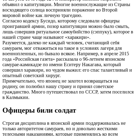
объявил о капитуляции. Многие военнослужащие из Страны
восходящего солнца восприняли поражение во Второй
мировой войне как личную трагедию.
Согласно кодексу Бусидо, которому следовали офицеры
проигравшей армии, позор капитуляции можно было смыть,
лишь совершив ритуальное самоубийство (сэппуку), которое в
нашей стране чаще называют «харакири».
Разумеется, далеко не каждый человек, считающий себя
самураем, мог отважиться на такое в условиях лагеря для
военнопленных, но бывало всякое. Например, в апреле 2015
года «Российская газета» рассказала о 96-летнем японском
самурае-камикадзе по имени Еситеру Накагава, который
совершил харакири, но чудом выжил: его спас талантливый и
опытный советский хирург.
Примечательно, что японец не захотел возвращаться на
родину, он полюбил нашу страну и принял советское
гражданство. Много путешествовал по СССР, затем поселился
в Калмыкии.
Офицеры били солдат
Строгая дисциплина в японской армии поддерживалась не
только авторитетом самураев, но и довольно жесткими
телесными наказаниями, которые применялись ко всем