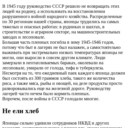
В 1945 году руководство СССР решило не возвращать этих
людей на родину, а использовать на восстановлении
разрушенного войной народного хозяйства. Распределенные
по 30 регионам нашей страны, японцы трудились на самых
тяжелых и опасных работах: в рудниках и шахтах, в
строительстве и аграрном секторе, на машиностроительных
заводах и лесоповале.
Большая часть пленных погибла в зиму 1945-1946 годов,
потому что быт в лагерях не был налажен, а самостоятельно
выживать при экстремально низких температурах японцы не
могли, они выросли в совсем другом климате. Люди
замерзали в неотапливаемых бараках, околевали на
лесоповале, умирали от голода, тифа и туберкулеза.
Несмотря на то, что ежедневный паек каждого японца должен
был состоять из 300 граммов хлеба, такого же количества
риса, а также мяса, рыбы и овощей, на деле продукты просто
разворовывались еще на железной дороге. Руководству
лагерей часто нечем было кормить пленных.
Впрочем, после войны в СССР голодали многие.
Не ели хлеб
Японцы сильно удивили сотрудников НКВД и других