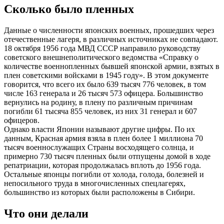
Сколько было пленных
Данные о численности японских военных, прошедших через
отечественные лагеря, в различных источниках не совпадают.
18 октября 1956 года МВД СССР направило руководству
советского внешнеполитического ведомства «Справку о
количестве военнопленных бывшей японской армии, взятых в
плен советскими войсками в 1945 году». В этом документе
говорится, что всего их было 639 тысяч 776 человек, в том
числе 163 генерала и 26 тысяч 573 офицера. Большинство
вернулись на родину, в плену по различным причинам
погибли 61 тысяча 855 человек, из них 31 генерал и 607
офицеров.
Однако власти Японии называют другие цифры. По их
данным, Красная армия взяла в плен более 1 миллиона 70
тысяч военнослужащих Страны восходящего солнца, и
примерно 730 тысяч пленных были отпущены домой в ходе
репатриации, которая продолжалась вплоть до 1956 года.
Остальные японцы погибли от холода, голода, болезней и
непосильного труда в многочисленных спецлагерях,
большинство из которых были расположены в Сибири.
Что они делали