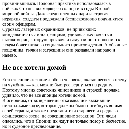
провинившимся. Подобная практика использовалась в
войсках Страны восходящего солнца и в годы Второй
мировой войны. Даже среди пленных царила строгая
иерархия: солдаты продолжали беспрекословно подчиняться
своим офицерам.
Суровых лагерных охранников, не привыкших
миндальничать с иностранцами, удивляла жестокость и
высокомерие, которую проявляли самураи по отношению к
людям более низкого социального происхождения. А обычные
пощечины, тычки и затрещины они раздавали направо и
налево.
Не все хотели домой
Естественное желание любого человека, оказавшегося в плену
на чужбине — как можно быстрее вернуться на родину.
Поэтому многих советских чиновников и стражей порядка
удивило, что не все японцы хотели домой.
В основном, от возвращения отказывались выжившие
пилоты-камикадзе, которые должны были погибнуть во имя
своей страны, а также представители старшего и среднего
офицерского звена, не совершившие харакири. Эти люди
опасались, что в Японии их ждут не только позор и бесчестие,
но и судебное преследование.