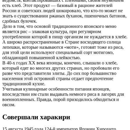
ведомств, контактировавших с пленными, своим неумением
есть хлеб. Этот продукт — базовый в рационе жителей
России и советских людей шокировало, что кто-то может не
знать о существовании ржаных буханок, пшеничных батонов,
сдобных булочек.
Дело в том, что основой традиционного японского меню
является рис – злаковая культура, при регулярном
употреблении которой в пищу организм не нуждается в хлебе.
А широко распространенные в Стране восходящего солнца
лепешки, которые называются «моти», готовят тоже из риса,
для этой цели используют специальный сорт мотигомэ,
обладающий повышенной клейкостью.
В 40-х годах ХХ века японцы, конечно, слышали о хлебе,
который едят во многих других странах, но пробовали его
разве что представители элиты. До сих пор большинство
населения этой островной страны отдает предпочтение
традиционной кухне.
Учитывая кулинарные особенности питания японцев,
впоследствии им стали выдавать немного риса в лагерях для
военнопленных. Правда, порой приходилось обходиться и
овсом.
Совершали харакири
15 августа 1945 года 124-й император Японии Хирохито