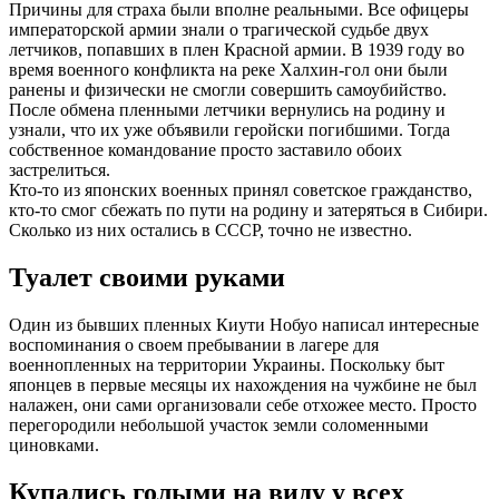
Причины для страха были вполне реальными. Все офицеры
императорской армии знали о трагической судьбе двух
летчиков, попавших в плен Красной армии. В 1939 году во
время военного конфликта на реке Халхин-гол они были
ранены и физически не смогли совершить самоубийство.
После обмена пленными летчики вернулись на родину и
узнали, что их уже объявили геройски погибшими. Тогда
собственное командование просто заставило обоих
застрелиться.
Кто-то из японских военных принял советское гражданство,
кто-то смог сбежать по пути на родину и затеряться в Сибири.
Сколько из них остались в СССР, точно не известно.
Туалет своими руками
Один из бывших пленных Киути Нобуо написал интересные
воспоминания о своем пребывании в лагере для
военнопленных на территории Украины. Поскольку быт
японцев в первые месяцы их нахождения на чужбине не был
налажен, они сами организовали себе отхожее место. Просто
перегородили небольшой участок земли соломенными
циновками.
Купались голыми на виду у всех