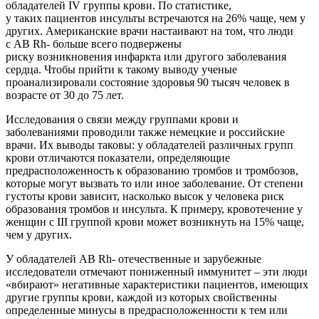
обладателей IV группы крови. По статистике,
у таких пациентов инсульты встречаются на 26% чаще, чем у
других. Американские врачи настаивают на том, что люди
с AB Rh- больше всего подвержены
риску возникновения инфаркта или другого заболевания
сердца. Чтобы прийти к такому выводу ученые
проанализировали состояние здоровья 90 тысяч человек в
возрасте от 30 до 75 лет.
Исследования о связи между группами крови и
заболеваниями проводили также немецкие и российские
врачи. Их выводы таковы: у обладателей различных групп
крови отличаются показатели, определяющие
предрасположенность к образованию тромбов и тромбозов,
которые могут вызвать то или иное заболевание. От степени
густоты крови зависит, насколько высок у человека риск
образования тромбов и инсульта. К примеру, кровотечение у
женщин с III группой крови может возникнуть на 15% чаще,
чем у других.
У обладателей AB Rh- отечественные и зарубежные
исследователи отмечают пониженный иммунитет – эти люди
«вбирают» негативные характеристики пациентов, имеющих
другие группы крови, каждой из которых свойственны
определенные минусы в предрасположенности к тем или