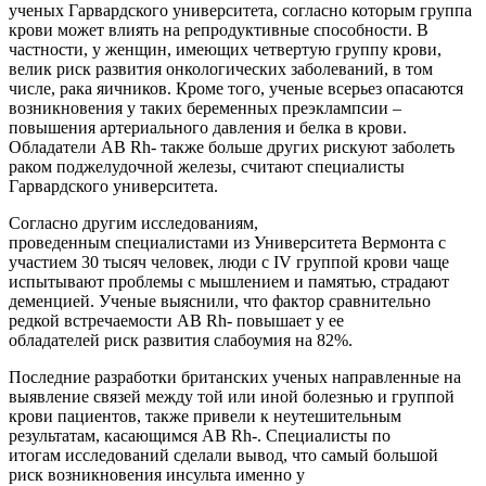
ученых Гарвардского университета, согласно которым группа
крови может влиять на репродуктивные способности. В
частности, у женщин, имеющих четвертую группу крови,
велик риск развития онкологических заболеваний, в том
числе, рака яичников. Кроме того, ученые всерьез опасаются
возникновения у таких беременных преэклампсии –
повышения артериального давления и белка в крови.
Обладатели AB Rh- также больше других рискуют заболеть
раком поджелудочной железы, считают специалисты
Гарвардского университета.
Согласно другим исследованиям,
проведенным специалистами из Университета Вермонта с
участием 30 тысяч человек, люди с IV группой крови чаще
испытывают проблемы с мышлением и памятью, страдают
деменцией. Ученые выяснили, что фактор сравнительно
редкой встречаемости AB Rh- повышает у ее
обладателей риск развития слабоумия на 82%.
Последние разработки британских ученых направленные на
выявление связей между той или иной болезнью и группой
крови пациентов, также привели к неутешительным
результатам, касающимся AB Rh-. Специалисты по
итогам исследований сделали вывод, что самый большой
риск возникновения инсульта именно у