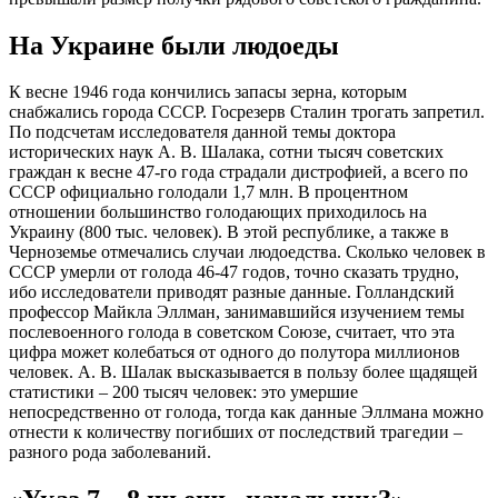
На Украине были людоеды
К весне 1946 года кончились запасы зерна, которым
снабжались города СССР. Госрезерв Сталин трогать запретил.
По подсчетам исследователя данной темы доктора
исторических наук А. В. Шалака, сотни тысяч советских
граждан к весне 47-го года страдали дистрофией, а всего по
СССР официально голодали 1,7 млн. В процентном
отношении большинство голодающих приходилось на
Украину (800 тыс. человек). В этой республике, а также в
Черноземье отмечались случаи людоедства. Сколько человек в
СССР умерли от голода 46-47 годов, точно сказать трудно,
ибо исследователи приводят разные данные. Голландский
профессор Майкла Эллман, занимавшийся изучением темы
послевоенного голода в советском Союзе, считает, что эта
цифра может колебаться от одного до полутора миллионов
человек. А. В. Шалак высказывается в пользу более щадящей
статистики – 200 тысяч человек: это умершие
непосредственно от голода, тогда как данные Эллмана можно
отнести к количеству погибших от последствий трагедии –
разного рода заболеваний.