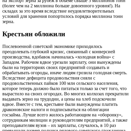
на экспорт зерна за рубеж в объеме свыше 5 миллионов тонн
(более чем на 2 миллиона больше довоенного уровня!). На
складах за это время вследствие неудовлетворительных
условий для хранения попортилось порядка миллиона тонн
зерна.
Крестьян обложили
Послевоенной советской экономике приходилось
преодолевать глубокий кризис, связанный с конверсией
производства, вдобавок начиналась «холодная война» с
Западом. Рабочим вдвое урезали зарплату, они вынуждены
были на территориях своих предприятий создавать и
обрабатывать огороды, иначе людям грозила голодная смерть.
Вследствие дефицита продовольствия сняли с
продовольственных пайков 100 млн сельского населения,
которое теперь должно было питаться только за счет того, что
вырастило на своих огородах. Во многих колхозах прекратили
выдавать зерно на трудодни, а цены на хлеб подскочили
вдвое. Вместе с тем, крестьяне были вынуждены платить
драконовские налоги и подписываться на облигации
госзайма. Лучше всего жилось работающим на «оборонку»,
сотрудникам милиции и руководителям предприятий, а также
преподавателям вузов – их зарплаты, случалось, в 10 раз
превышали размер получки рядового советского гражданина.