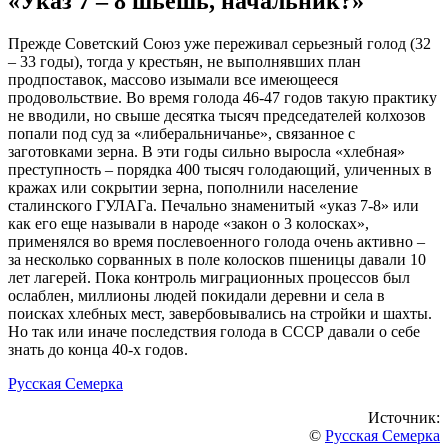
«Указ 7 – 8 шьешь, начальник?»
Прежде Советский Союз уже переживал серьезный голод (32
– 33 годы), тогда у крестьян, не выполнявших план
продпоставок, массово изымали все имеющееся
продовольствие. Во время голода 46-47 годов такую практику
не вводили, но свыше десятка тысяч председателей колхозов
попали под суд за «либеральничанье», связанное с
заготовками зерна. В эти годы сильно выросла «хлебная»
преступность – порядка 400 тысяч голодающий, уличенных в
кражах или сокрытии зерна, пополнили население
сталинского ГУЛАГа. Печально знаменитый «указ 7-8» или
как его еще называли в народе «закон о 3 колосках»,
применялся во время послевоенного голода очень активно –
за несколько сорванных в поле колосков пшеницы давали 10
лет лагерей. Пока контроль миграционных процессов был
ослаблен, миллионы людей покидали деревни и села в
поисках хлебных мест, завербовывались на стройки и шахты.
Но так или иначе последствия голода в СССР давали о себе
знать до конца 40-х годов.
Русская Семерка
Источник:
©
Русская Семерка