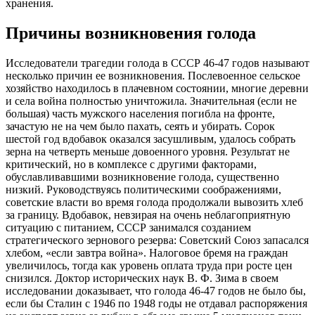
хранения.
Причины возникновения голода
Исследователи трагедии голода в СССР 46-47 годов называют
несколько причин ее возникновения. Послевоенное сельское
хозяйство находилось в плачевном состоянии, многие деревни
и села война полностью уничтожила. Значительная (если не
большая) часть мужского населения погибла на фронте,
зачастую не на чем было пахать, сеять и убирать. Сорок
шестой год вдобавок оказался засушливым, удалось собрать
зерна на четверть меньше довоенного уровня. Результат не
критический, но в комплексе с другими факторами,
обуславливавшими возникновение голода, существенно
низкий. Руководствуясь политическими соображениями,
советские власти во время голода продолжали вывозить хлеб
за границу. Вдобавок, невзирая на очень неблагоприятную
ситуацию с питанием, СССР занимался созданием
стратегического зернового резерва: Советский Союз запасался
хлебом, «если завтра война». Налоговое бремя на граждан
увеличилось, тогда как уровень оплата труда при росте цен
снизился. Доктор исторических наук В. Ф. Зима в своем
исследовании доказывает, что голода 46-47 годов не было бы,
если бы Сталин с 1946 по 1948 годы не отдавал распоряжения