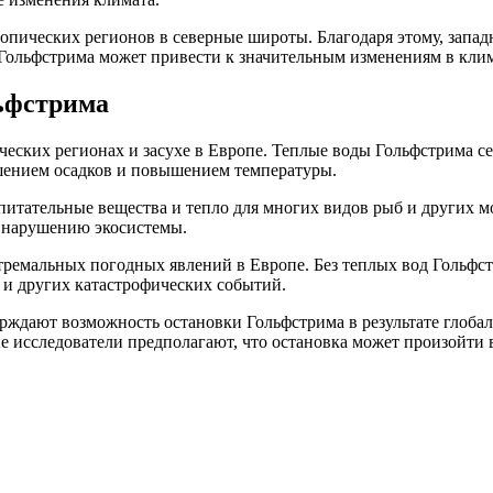
ропических регионов в северные широты. Благодаря этому, запад
 Гольфстрима может привести к значительным изменениям в клим
ьфстрима
еских регионах и засухе в Европе. Теплые воды Гольфстрима с
ньшением осадков и повышением температуры.
питательные вещества и тепло для многих видов рыб и других м
 нарушению экосистемы.
ремальных погодных явлений в Европе. Без теплых вод Гольфстр
и других катастрофических событий.
ждают возможность остановки Гольфстрима в результате глобаль
е исследователи предполагают, что остановка может произойти в