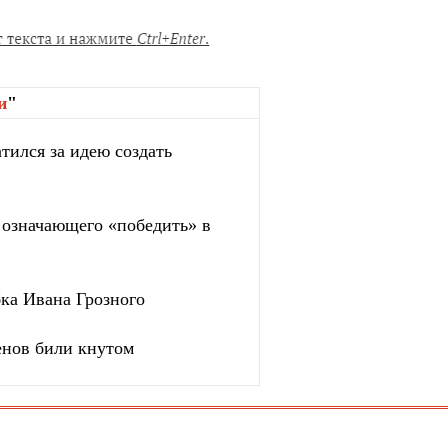
и
"
тился за идею создать
, означающего «победить» в
бка Ивана Грозного
енов били кнутом