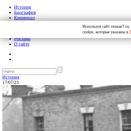
История
Биография
Криминал
СССР
Используя сайт russian7.r
Тайны
cookie, которые указаны в
Рекомендации
Реклама
О сайте
История
17/07/23