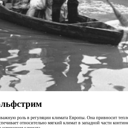
Гольфстрим
т важную роль в регуляции климата Европы. Она привносит тепл
еспечивает относительно мягкий климат в западной части контин
е изменения климата.