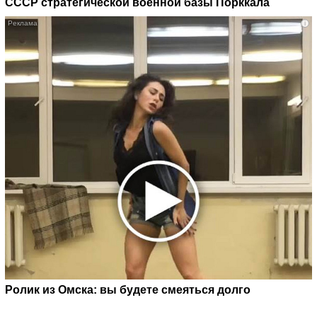
СССР стратегической военной базы Порккала
i
Ролик из Омска: вы будете смеяться долго