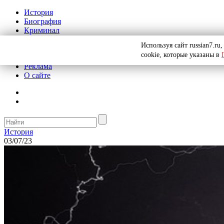
История
Биография
Криминал
СССР
Используя сайт russian7.r
Тайны
cookie, которые указаны в
Рекомендации
Реклама
О сайте
История
03/07/23