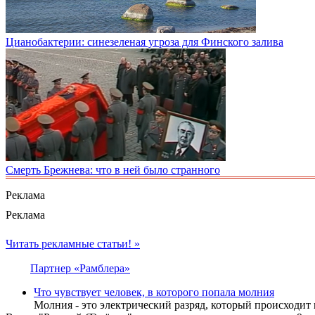
Цианобактерии: синезеленая угроза для Финского залива
Смерть Брежнева: что в ней было странного
Реклама
Реклама
Читать рекламные статьи! »
Партнер «Рамблера»
Что чувствует человек, в которого попала молния
Молния - это электрический разряд, который происходит