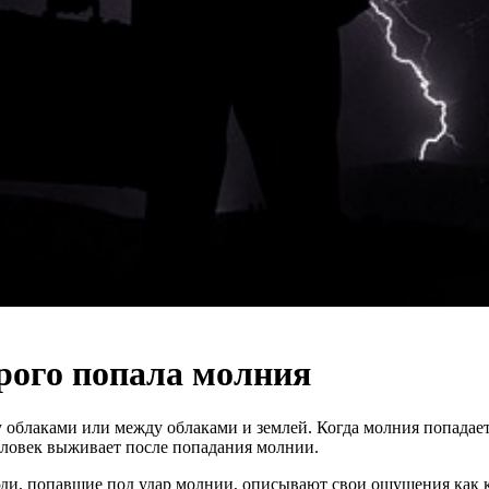
орого попала молния
 облаками или между облаками и землей. Когда молния попадает
человек выживает после попадания молнии.
ди, попавшие под удар молнии, описывают свои ощущения как к