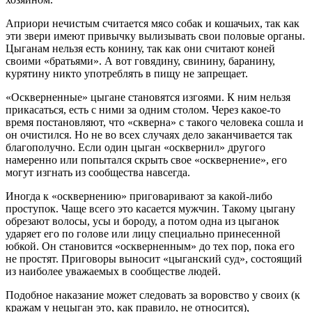
Априори нечистым считается мясо собак и кошачьих, так как
эти звери имеют привычку вылизывать свои половые органы.
Цыганам нельзя есть конину, так как они считают коней
своими «братьями». А вот говядину, свинину, баранину,
курятину никто употреблять в пищу не запрещает.
«Оскверненные» цыгане становятся изгоями. К ним нельзя
прикасаться, есть с ними за одним столом. Через какое-то
время постановляют, что «скверна» с такого человека сошла и
он очистился. Но не во всех случаях дело заканчивается так
благополучно. Если один цыган «осквернил» другого
намеренно или попытался скрыть свое «осквернение», его
могут изгнать из сообщества навсегда.
Иногда к «осквернению» приговаривают за какой-либо
проступок. Чаще всего это касается мужчин. Такому цыгану
обрезают волосы, усы и бороду, а потом одна из цыганок
ударяет его по голове или лицу специально принесенной
юбкой. Он становится «оскверненным» до тех пор, пока его
не простят. Приговоры выносит «цыганский суд», состоящий
из наиболее уважаемых в сообществе людей.
Подобное наказание может следовать за воровство у своих (к
кражам у нецыган это, как правило, не относится),