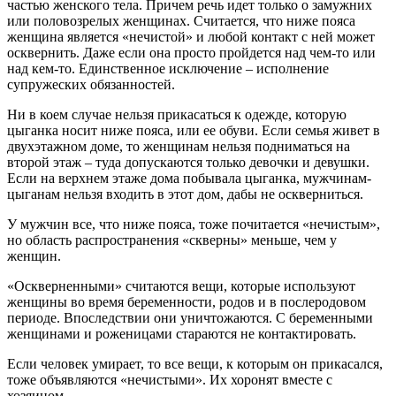
частью женского тела. Причем речь идет только о замужних
или половозрелых женщинах. Считается, что ниже пояса
женщина является «нечистой» и любой контакт с ней может
осквернить. Даже если она просто пройдется над чем-то или
над кем-то. Единственное исключение – исполнение
супружеских обязанностей.
Ни в коем случае нельзя прикасаться к одежде, которую
цыганка носит ниже пояса, или ее обуви. Если семья живет в
двухэтажном доме, то женщинам нельзя подниматься на
второй этаж – туда допускаются только девочки и девушки.
Если на верхнем этаже дома побывала цыганка, мужчинам-
цыганам нельзя входить в этот дом, дабы не оскверниться.
У мужчин все, что ниже пояса, тоже почитается «нечистым»,
но область распространения «скверны» меньше, чем у
женщин.
«Оскверненными» считаются вещи, которые используют
женщины во время беременности, родов и в послеродовом
периоде. Впоследствии они уничтожаются. С беременными
женщинами и роженицами стараются не контактировать.
Если человек умирает, то все вещи, к которым он прикасался,
тоже объявляются «нечистыми». Их хоронят вместе с
хозяином.