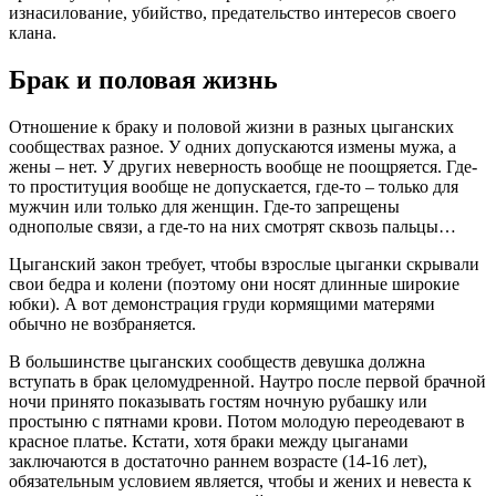
изнасилование, убийство, предательство интересов своего
клана.
Брак и половая жизнь
Отношение к браку и половой жизни в разных цыганских
сообществах разное. У одних допускаются измены мужа, а
жены – нет. У других неверность вообще не поощряется. Где-
то проституция вообще не допускается, где-то – только для
мужчин или только для женщин. Где-то запрещены
однополые связи, а где-то на них смотрят сквозь пальцы…
Цыганский закон требует, чтобы взрослые цыганки скрывали
свои бедра и колени (поэтому они носят длинные широкие
юбки). А вот демонстрация груди кормящими матерями
обычно не возбраняется.
В большинстве цыганских сообществ девушка должна
вступать в брак целомудренной. Наутро после первой брачной
ночи принято показывать гостям ночную рубашку или
простыню с пятнами крови. Потом молодую переодевают в
красное платье. Кстати, хотя браки между цыганами
заключаются в достаточно раннем возрасте (14-16 лет),
обязательным условием является, чтобы и жених и невеста к