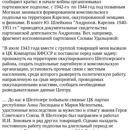
сообщают кратко: в начале войны организовывал
партизанское подполье, с 1942-го по 1944 год под позывным
Могикан занимался формированием комсомольского
подполья на территории Карелии, оккупированной немцами
и финнами. В книге Ю. Шлейкина "Андропов. Карелия. 1940-
1951 гг." приводятся документальные свидетельства
партизанской деятельности Андропова. Вот, например,
фрагмент воспоминаний партизанки Сильвы Удальцовой:
"В июле 1943 года вместе с группой товарищей меня вызвали
в ЦК Компартии КФССР и поставили перед нами задачу:
проникнуть на территорию оккупированного Шелтозерского
района, создать подпольные партийную и комсомольскую
организации, установить прочные связи с местным
населением, среди которого развернуть политическую работу,
направленную на срыв мероприятий, проводимых
оккупационными властями, сообщать необходимые
разведывательные данные Центру.
… До нас в Шелтозере побывали связные ЦК партии
республики Анна Лисицына и Мария Мелентьева,
удостоенные впоследствии за мужество и отвагу звания Героя
Советского Союза. В Шелтозеро был направлен и работал
И.И. Зиновьев и ряд других товарищей. Однако наладить
постоянную работу подполья на длительный период не