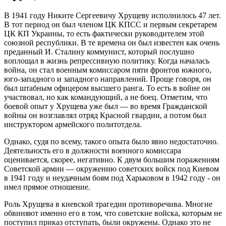
В 1941 году Никите Сергеевичу Хрущеву исполнилось 47 лет.
В тот период он был членом ЦК КПСС и первым секретарем
ЦК КП Украины, то есть фактически руководителем этой
союзной республики. В те времена он был известен как очень
преданный И. Сталину коммунист, который послушно
воплощал в жизнь репрессивную политику. Когда началась
война, он стал военным комиссаром пяти фронтов южного,
юго-западного и западного направлений. Проще говоря, он
был штабным офицером высшего ранга. То есть в войне он
участвовал, но как командующий, а не боец. Отметим, что
боевой опыт у Хрущева уже был — во время Гражданской
войны он возглавлял отряд Красной гвардии, а потом был
инструктором армейского политотдела.
Однако, судя по всему, такого опыта было явно недостаточно.
Деятельность его в должности военного комиссара
оценивается, скорее, негативно. К двум большим поражениям
Советской армии — окружению советских войск под Киевом
в 1941 году и неудачным боям под Харьковом в 1942 году - он
имел прямое отношение.
Роль Хрущева в киевской трагедии противоречива. Многие
обвиняют именно его в том, что советские войска, которым не
поступил приказ отступать, были окружены. Однако это не