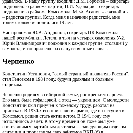
удавалось. В нашу группу входили: Д.М. Горбачев – секретарь
подпольного райкома партии, П.И. Удальцов – секретарь
подпольного райкома Комсомола, М. Ф. Асанов – связной и я
– радистка группы. Когда меня назначили радисткой, мне
только-только исполнилось 19 лет.
Нас провожал Ю.В. Андропов, секретарь ЦК Комсомола
нашей республики. Летели в тыл на четырех самолетах У-2.
Юрий Владимирович подходил к каждой группе, стоявшей у
самолета, и говорил еще раз напутственные слова".
Черненко
Константин Устинович, "самый странный правитель России",
стал Генсеком в 1984 году, будучи дряхлым и больным
стариком.
Черненко родился в сибирской семье, рос крепким парнем.
Его мать была тофаларкой, а отец — украинцем. С молодости
Константин был приучен к тяжелому труду, работал на
приисках. В 1930-х его призвали в армию, где он вступил в
Комсомол, решив стать активистом. В 1941 году ему
исполнилось 30 лет. К этому времени он тоже был уже
состоявшимся партийным деятелем — заведующим отделом
агитации и пропаганды двух райкомов ВКП (б) в