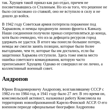
так. Хрущев такой приказ как раз отдал, причем не
посоветовавшись со Сталиным. Но из-за того, что решение не
было согласовано со ставкой, оно не вступило в силу и не
дошло до войск.
В 1942 году Советская армия потерпела поражение под
Харьковом, и немцы продвинули линию фронта к Кавказу.
Наши соединения получили приказ сопротивляться до конца,
хотя было очевидно, что из-за дефицита ресурсов город
удержать не удастся. В итоге мы понесли большие потери,
немцы же смогли занять позиции, которые были более
выгодными, чем те, которые бы им достались, если бы
защитники Харькова отступили. Здесь тоже имела место
ошибка советского командования, которую часто
приписывают Хрущеву. Однако ее совершил не он лично, а
коллективный военный совет.
Андропов
Юрию Владимировичу Андропову, возглавлявшему СССР с
1982-го по 1984 год, в 1941 году было 27 лет. В это время он,
комсомольский активист, налаживал работу Комсомола на
территориях новообразованной Карело-Финской АССР. О его
военном периоде официальные биографии Андропова