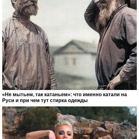
«Не мытьем, так катаньем»: что именно катали на
Руси и при чем тут стирка одежды
i