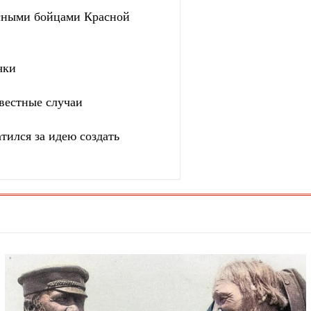
сными бойцами Красной
чки
вестные случаи
тился за идею создать