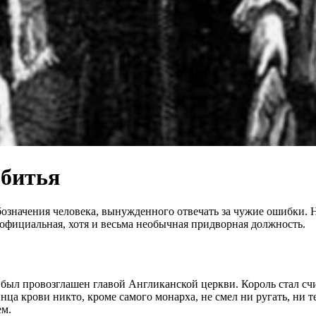
 битья
означения человека, вынужденного отвечать за чужие ошибки. Но
официальная, хотя и весьма необычная придворная должность.
и был провозглашен главой Англиканской церкви. Король стал счи
нца крови никто, кроме самого монарха, не смел ни ругать, ни 
ем.