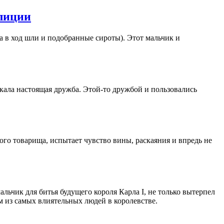
илиции
а в ход шли и подобранные сироты). Этот мальчик и
никала настоящая дружба. Этой-то дружбой и пользовались
ного товарища, испытает чувство вины, раскаяния и впредь не
ьчик для битья будущего короля Карла I, не только вытерпел
м из самых влиятельных людей в королевстве.