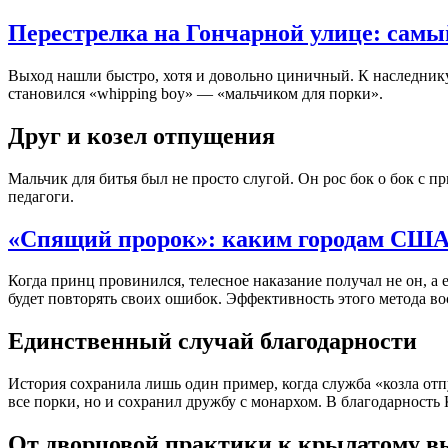
Перестрелка на Гончарной улице: самы
Выход нашли быстро, хотя и довольно циничный. К наследнику 
становился «whipping boy» — «мальчиком для порки».
Друг и козел отпущения
Мальчик для битья был не просто слугой. Он рос бок о бок с п
педагоги.
«Спящий пророк»: каким городам США 
Когда принц провинился, телесное наказание получал не он, а е
будет повторять своих ошибок. Эффективность этого метода во
Единственный случай благодарности
История сохранила лишь один пример, когда служба «козла отп
все порки, но и сохранил дружбу с монархом. В благодарность
От дворцовой практики к крылатому 