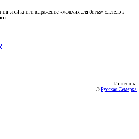
ниц этой книги выражение «мальчик для битья» слетело в
го.
у
Источник:
©
Русская Семерка