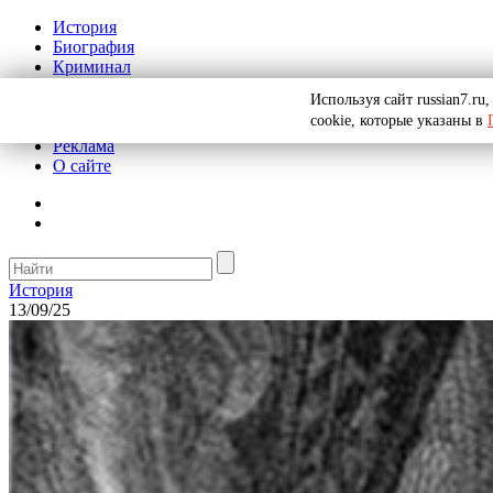
История
Биография
Криминал
СССР
Используя сайт russian7.r
Тайны
cookie, которые указаны в
Рекомендации
Реклама
О сайте
История
13/09/25