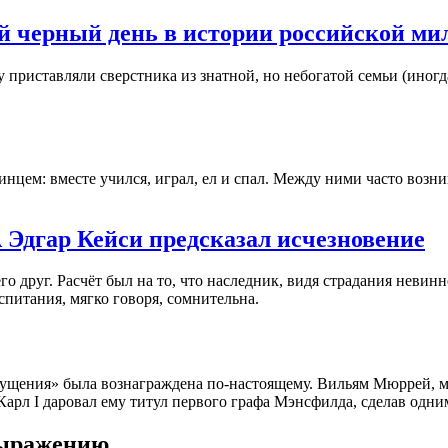
й черный день в истории российской м
приставляли сверстника из знатной, но небогатой семьи (иногд
ринцем: вместе учился, играл, ел и спал. Между ними часто воз
Эдгар Кейси предсказал исчезновение
го друг. Расчёт был на то, что наследник, видя страдания невин
спитания, мягко говоря, сомнительна.
ущения» была вознаграждена по-настоящему. Вильям Мюррей, мал
 Карл I даровал ему титул первого графа Мэнсфилда, сделав одни
выражению