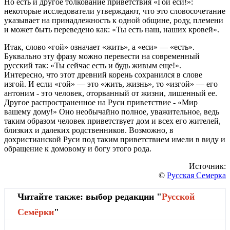
Но есть и другое толкование приветствия «Гой еси!»:
некоторые исследователи утверждают, что это словосочетание
указывает на принадлежность к одной общине, роду, племени
и может быть переведено как: «Ты есть наш, наших кровей».
Итак, слово «гой» означает «жить», а «еси» — «есть».
Буквально эту фразу можно перевести на современный
русский так: «Ты сейчас есть и будь живым еще!».
Интересно, что этот древний корень сохранился в слове
изгой. И если «гой» — это «жить, жизнь», то «изгой» — его
антоним - это человек, оторванный от жизни, лишенный ее.
Другое распространенное на Руси приветствие - «Мир
вашему дому!» Оно необычайно полное, уважительное, ведь
таким образом человек приветствует дом и всех его жителей,
близких и далеких родственников. Возможно, в
дохристианской Руси под таким приветствием имели в виду и
обращение к домовому и богу этого рода.
Источник:
©
Русская Семерка
Читайте также: выбор редакции "
Русской
Cемёрки
"