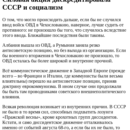
СССР и социализм
О том, что могло происходить дальше, если бы не случился
ввод войск ОВД в Чехословакию, наверное, лучше судить от
противного: не произошло бы того, что случилось вследствие
этого ввода. Ближайшие последствия были таковы.
Албания вышла из ОВД, а Румыния заняла резко
антисоветскую позицию, но без выхода из организации. Если
бы военного вторжения в Чехословакию не произошло, то
ОВД осталась бы более широкой и внутренне прочной.
Всё коммунистическое движение в Западной Европе (прежде
всего – во Франции и Италии, где коммунисты были весьма
влиятельны) перешло на антисоветские позиции, приняв
доктрину еврокоммунизма. В ином случае они продолжали
бы быть там проводниками советского внешнеполитического
влияния.
Всякая революция возникает из внутренних причин. В СССР
не было в то время сил, способных подхватить лозунги
«Пражской весны», кроме крохотных групп диссидентов.
Кстати, и само диссидентское движение отталкивалось
именно от событий августа 68-го, а если бы их не было, то