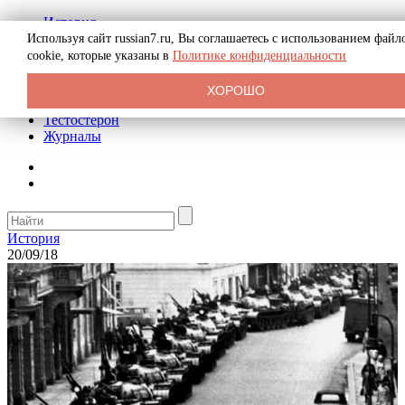
История
Биография
Используя сайт russian7.ru, Вы соглашаетесь с использованием файл
Криминал
cookie, которые указаны в
Политике конфиденциальности
Реклама на сайте
О сайте
ХОРОШО
Рекомендательные статьи
Тестостерон
Журналы
История
20/09/18