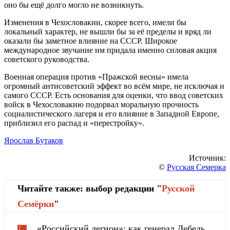
оно бы ещё долго могло не возникнуть.
Изменения в Чехословакии, скорее всего, имели бы
локальный характер, не вышли бы за её пределы и вряд ли
оказали бы заметное влияние на СССР. Широкое
международное звучание им придала именно силовая акция
советского руководства.
Военная операция против «Пражской весны» имела
огромный антисоветский эффект во всём мире, не исключая и
самого СССР. Есть основания для оценки, что ввод советских
войск в Чехословакию подорвал моральную прочность
социалистического лагеря и его влияние в Западной Европе,
приблизил его распад и «перестройку».
Ярослав Бутаков
Источник:
©
Русская Семерка
Читайте также: выбор редакции "
Русской
Cемёрки
"
«Российский легион»: как генерал Лебедь