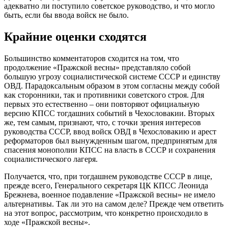
адекватно ли поступило советское руководство, и что могло
быть, если бы ввода войск не было.
Крайние оценки сходятся
Большинство комментаторов сходится на том, что
продолжение «Пражской весны» представляло собой
большую угрозу социалистической системе СССР и единству
ОВД. Парадоксальным образом в этом согласны между собой
как сторонники, так и противники советского строя. Для
первых это естественно – они повторяют официальную
версию КПСС тогдашних событий в Чехословакии. Вторых
же, тем самым, признают, что, с точки зрения интересов
руководства СССР, ввод войск ОВД в Чехословакию и арест
реформаторов был вынужденным шагом, предпринятым для
спасения монополии КПСС на власть в СССР и сохранения
социалистического лагеря.
Получается, что, при тогдашнем руководстве СССР в лице,
прежде всего, Генерального секретаря ЦК КПСС Леонида
Брежнева, военное подавление «Пражской весны» не имело
альтернативы. Так ли это на самом деле? Прежде чем ответить
на этот вопрос, рассмотрим, что конкретно происходило в
ходе «Пражской весны».