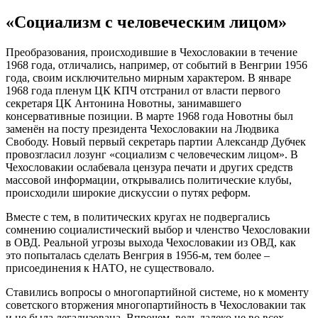
«Социализм с человеческим лицом»
Преобразования, происходившие в Чехословакии в течение
1968 года, отличались, например, от событий в Венгрии 1956
года, своим исключительно мирным характером. В январе
1968 года пленум ЦК КПЧ отстранил от власти первого
секретаря ЦК Антонина Новотны, занимавшего
консервативные позиции. В марте 1968 года Новотны был
заменён на посту президента Чехословакии на Людвика
Свободу. Новый первый секретарь партии Александр Дубчек
провозгласил лозунг «социализм с человеческим лицом». В
Чехословакии ослабевала цензура печати и других средств
массовой информации, открывались политические клубы,
происходили широкие дискуссии о путях реформ.
Вместе с тем, в политических кругах не подвергались
сомнению социалистический выбор и членство Чехословакии
в ОВД. Реальной угрозы выхода Чехословакии из ОВД, как
это попыталась сделать Венгрия в 1956-м, тем более –
присоединения к НАТО, не существовало.
Ставились вопросы о многопартийной системе, но к моменту
советского вторжения многопартийность в Чехословакии так
и не была легализована. Впрочем, ведь далеко не во всех