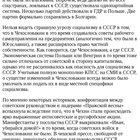
соцстранах, лояльных к СССР, существовала однопартийная
система. Несколько партий действовали в ГДР и Польше. Две
партии формально сохранялись в Болгарии.
Нельзя видеть страшную угрозу социализму в СССР в том,
что в Чехословакии в это время создавались советы рабочего
самоуправления на предприятиях (аналогично тем, что были в
Югославии), а также расширялось право частной
собственности. Как говорится, где Чехословакия, а где СССР.
Экономическая система Польши или Венгрии в то время тоже
сильно отличалась от советской в сторону капитализма,
однако это не расценивалось как опасность для социализма в
СССР. Учитывая полную монополию КПСС на СМИ в СССР,
о существе изменений в Чехословакии всегда можно было
умолчать или подать их в виде местной специфики
социализма.
По мнению некоторых историков, конфронтация между
советским руководством и лидерами «Пражской весны»
вспыхнула вследствие того, что в Чехии стали происходить
ярко выраженные антисоветские и русофобские акции.
Манифестанты у посольства СССР выкрикивали «Иван,
убирайся домой!» в то время, когда советских войск в
Чехословакии не было. В чешской прессе, свободной от
цензуры, печатались обидные для руководства СССР