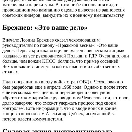
материалы и карикатуры. В этом не без основания видят
провокационную кампанию с целью вывести из равновесия
советских лидеров, вынудить их к военному вмешательству.
Брежнев: «Это ваше дело»
Вначале Леонид Брежнев сказал чехословацким
руководителям по поводу «Пражской весны»: «Это ваше
дело». Первая критика «социализма с человеческим лицом»
раздалась из уст руководителей Польши и ГДР. Очевидно, они
больше, чем вожди КПСС, боялись, что пример соседней
Чехословакии станет угрозой их власти в их собственных
странах.
План операции по вводу войск стран ОВД в Чехословакию
был разработан ещё в апреле 1968 года. Однако и после этого
ещё несколько месяцев шли переговоры и совещания
«братских компартий» с руководством Чехословакии, которое
долго заверяло, что сможет удержать процесс под своим
контролем. Есть информация, что о вводе войск в конце
концов запросил сам Александр Дубчек, испугавшийся
потери власти коммунистами.
Силовая акция дискредитировала