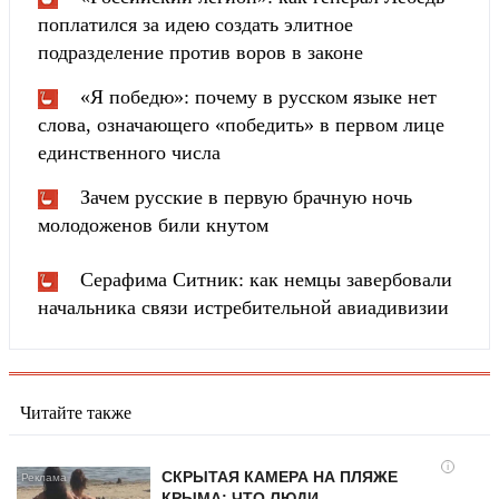
поплатился за идею создать элитное
подразделение против воров в законе
«Я победю»: почему в русском языке нет
слова, означающего «победить» в первом лице
единственного числа
Зачем русские в первую брачную ночь
молодоженов били кнутом
Серафима Ситник: как немцы завербовали
начальника связи истребительной авиадивизии
Читайте также
i
СКРЫТАЯ КАМЕРА НА ПЛЯЖЕ
КРЫМА: ЧТО ЛЮДИ