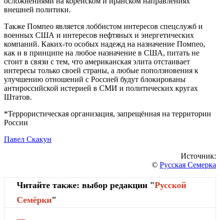
осложнениями на корейском и иранском направлениях
внешней политики.
Также Помпео является лоббистом интересов спецслужб и
военных США и интересов нефтяных и энергетических
компаний. Каких-то особых надежд на назначение Помпео,
как и в принципе на любое назначение в США, питать не
стоит в связи с тем, что американская элита отстаивает
интересы только своей страны, а любые поползновения к
улучшению отношений с Россией будут блокированы
антироссийской истерией в СМИ и политических кругах
Штатов.
*Террористическая организация, запрещённая на территории
России
Павел Скакун
Источник:
©
Русская Семерка
Читайте также: выбор редакции "
Русской
Cемёрки
"