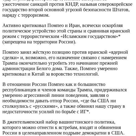
ужесточение санкций против КНДР, называя северокорейское
государство второй основной угрозой безопасности Штатов,
наряду с терроризмом.
Активно критиковал Помпео и Иран, всячески оскорбляя
политическое устройство этой страны и сравнивая иранский
режим с террористическим «Исламским государством»*
(запрещена на территории России).
Помпео занял жёсткую позицию против иранской «ядерной
сделки» и, возможно, его назначение связано с намерением
Трампа окончательно угробить это начинание прежней
администрации Белого дома. Также, Помпео умеренно
критиковал и Китай за воровство технологий.
В отношении России Помпео как и большинство
республиканцев и членов команды Трампа, придерживался
умеренно агрессивной линии поведения, заявляя о
необходимости давать отпор России, «где бы США ни
столкнулись с «русскими», а также обвинял нашу страну в
недостаточности усилий по борьбе с ИГ*.
В джентельменский набор вашингтонского политика,
которого можно отнести к ястребам, входят и обвинения
России в целенаправленном подрыве демократии в США.