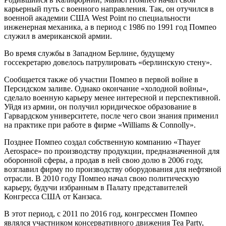
карьерный путь с военного направления. Так, он отучился в
военной академии США West Point по специальности
инженерная механика, а в период с 1986 по 1991 год Помпео
служил в американской армии.
Во время службы в Западном Берлине, будущему
госсекретарю довелось патрулировать «берлинскую стену».
Сообщается также об участии Помпео в первой войне в
Персидском заливе. Однако окончание «холодной войны»,
сделало военную карьеру менее интересной и перспективной.
Уйдя из армии, он получил юридическое образование в
Гарвардском университете, после чего свои знания применил
на практике при работе в фирме «Williams & Connolly».
Позднее Помпео создал собственную компанию «Thayer
Aerospace» по производству продукции, предназначенной для
оборонной сферы, а продав в ней свою долю в 2006 году,
возглавил фирму по производству оборудования для нефтяной
отрасли. В 2010 году Помпео начал свою политическую
карьеру, будучи избранным в Палату представителей
Конгресса США от Канзаса.
В этот период, с 2011 по 2016 год, конгрессмен Помпео
являлся участником консервативного движения Tea Party,