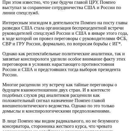
При этом известно, что уже будучи главой ЦРУ, Помпео
выступал за сохранение сотрудничества США и России по
линии спецслужб.
Интересным эпизодом в деятельности Помпео на посту главы
разведки США стала организация беспрецедентной встречи
руководителей спецслужб России и США в январе этого года,
в ходе которой он провел переговоры с руководителями ФСБ,
СВР и ГРУ России, формально, по вопросам борьбы с ИГ*.
Однако как респектабельные политические аналитики, так и
завзятые конспирологи уделили особое внимание факту этих
переговоров в условиях нарастающего противостояния
России и США и предстоявших тогда выборов президента
России.
Многие расценили эту встречу как тайные переговоры о
будущем взаимоотношении двух стран. И в контексте
подобных слухов ряд аналитиков расценили как
положительный сигнал назначение Помпео главой
внешнеполитического ведомства. Однако по это только
домыслы и конспирологическими предположениями.
В лице Помпео мы видим радикального, но не безумного
консерватора, сторонника жесткого курса, что чревато