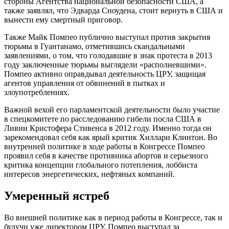
стороны Агентства национальной безопасности США, а
также заявлял, что Эдварда Сноудена, стоит вернуть в США и
вынести ему смертный приговор.
Также Майк Помпео публично выступал против закрытия
тюрьмы в Гуантанамо, отметившись скандальными
заявлениями, о том, что голодавшие в знак протеста в 2013
году заключенные тюрьмы выглядели «располневшими».
Помпео активно оправдывал деятельность ЦРУ, защищая
агентов управления от обвинений в пытках и
злоупотреблениях.
Важной вехой его парламентской деятельности было участие
в спецкомитете по расследованию гибели посла США в
Ливии Кристофера Стивенса в 2012 году. Именно тогда он
зарекомендовал себя как ярый критик Хиллари Клинтон. Во
внутренней политике в ходе работы в Конгрессе Помпео
проявил себя в качестве противника абортов и серьезного
критика концепции глобального потепления, лоббиста
интересов энергетических, нефтяных компаний.
Умеренный ястреб
Во внешней политике как в период работы в Конгрессе, так и
будучи уже директором ЦРУ, Помпео выступал за