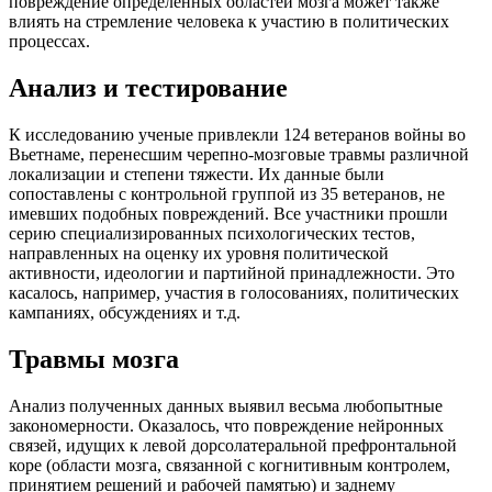
повреждение определенных областей мозга может также
влиять на стремление человека к участию в политических
процессах.
Анализ и тестирование
К исследованию ученые привлекли 124 ветеранов войны во
Вьетнаме, перенесшим черепно-мозговые травмы различной
локализации и степени тяжести. Их данные были
сопоставлены с контрольной группой из 35 ветеранов, не
имевших подобных повреждений. Все участники прошли
серию специализированных психологических тестов,
направленных на оценку их уровня политической
активности, идеологии и партийной принадлежности. Это
касалось, например, участия в голосованиях, политических
кампаниях, обсуждениях и т.д.
Травмы мозга
Анализ полученных данных выявил весьма любопытные
закономерности. Оказалось, что повреждение нейронных
связей, идущих к левой дорсолатеральной префронтальной
коре (области мозга, связанной с когнитивным контролем,
принятием решений и рабочей памятью) и заднему