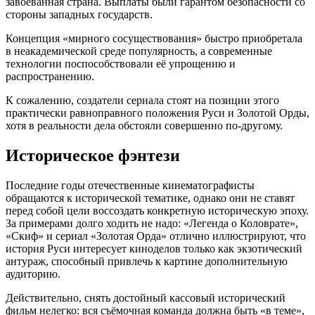
завоёванная страна. Выплаты были гарантом безопасности со
стороны западных государств.
Концепция «мирного сосуществования» быстро приобретала
в неакадемической среде популярность, а современные
технологии поспособствовали её упрощению и
распространению.
К сожалению, создатели сериала стоят на позиции этого
практически равноправного положения Руси и Золотой Орды,
хотя в реальности дела обстояли совершенно по-другому.
Историческое фэнтези
Последние годы отечественные кинематографисты
обращаются к исторической тематике, однако они не ставят
перед собой цели воссоздать конкретную историческую эпоху.
За примерами долго ходить не надо: «Легенда о Коловрате»,
«Скиф» и сериал «Золотая Орда» отлично иллюстрируют, что
история Руси интересует киноделов только как экзотический
антураж, способный привлечь к картине дополнительную
аудиторию.
Действительно, снять достойный кассовый исторический
фильм нелегко: вся съёмочная команда должна быть «в теме»,