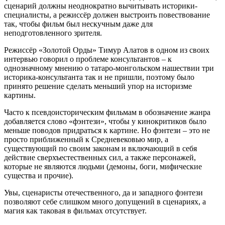
сценарий должны неоднократно вычитывать историки-
специалисты, а режиссёр должен выстроить повествование
так, чтобы фильм был нескучным даже для
неподготовленного зрителя.
Режиссёр «Золотой Орды» Тимур Алатов в одном из своих
интервью говорил о проблеме консультантов – к
однозначному мнению о татаро-монгольском нашествии три
историка-консультанта так и не пришли, поэтому было
принято решение сделать меньший упор на историзме
картины.
Часто к псевдоисторическим фильмам в обозначение жанра
добавляется слово «фэнтези», чтобы у кинокритиков было
меньше поводов придраться к картине. Но фэнтези – это не
просто приближенный к Средневековью мир, а
существующий по своим законам и включающий в себя
действие сверхъестественных сил, а также персонажей,
которые не являются людьми (демоны, боги, мифические
существа и прочие).
Увы, сценаристы отечественного, да и западного фэнтези
позволяют себе слишком много допущений в сценариях, а
магия как таковая в фильмах отсутствует.