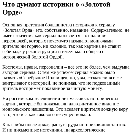
Что думают историки о «Золотой
Орде»
Основная претензия большинства историков к сериалу
«Золотая Орда» это, собственно, название. Содержательно, не
имеет значения как сериал называется – от наличия
персонажей, которых почему-то называют монголами
зрителю ни горячо, ни холодно, так как картина не ставит
себе задачу реконструкции и имеет мало общего с
исторической Золотой Ордой.
Костюмы, нравы, персоналии – всё это не более, чем выдумка
авторов сериала. С тем же успехом сериал можно было
назвать «Серебряное Полчище», но, увы, создатели все же
заигрывают с историей, не понимая, что не подкованный
зритель воспримет показанное за чистую монету.
На российском телевидении нет массовых исторических
картин, которые бы показывали альтернативное видение
монгольского нашествия. Это вселяет в зрителя ложную веру
в то, что ига как такового не существовало.
Как грибы после дождя растут труды историков-дилетантов.
И ни письменные источники, ни археологические