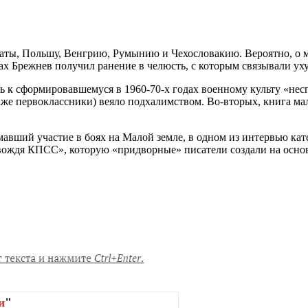
аты, Польшу, Венгрию, Румынию и Чехословакию. Вероятно, о м
вах Брежнев получил ранение в челюсть, с которым связывали ух
ь к сформировавшемуся в 1960-70-х годах военному культу «нес
же первоклассники) веяло подхалимством. Во-вторых, книга мал
вший участие в боях на Малой земле, в одном из интервью кате
 вождя КПСС», которую «придворные» писатели создали на основ
и
"