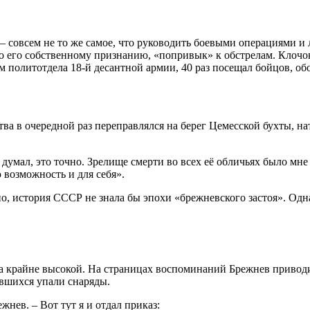
 совсем не то же самое, что руководить боевыми операциями и л
по его собственному признанию, «попривык» к обстрелам. Клоч
ом политотдела 18-й десантной армии, 40 раз посещал бойцов, 
ства в очередной раз переправлялся на берег Цемесской бухты, н
 думал, это точно. Зрелище смерти во всех её обличьях было мн
 возможность и для себя».
, история СССР не знала бы эпохи «брежневского застоя». Однак
а крайне высокой. На страницах воспоминаний Брежнев приводи
авшихся упали снаряды.
жнев. – Вот тут я и отдал приказ: