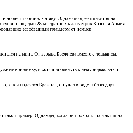
ично вести бойцов в атаку. Однако во время визитов на
ок суши площадью 28 квадратных километров Красная Армия
оборонявших завоёванный плацдарм от немцев.
аткнулся на мину. От взрыва Брежнева вместе с лоцманом,
е уже не в новинку, и хотя привыкнуть к нему нормальный
о, как и надеялся Брежнев, он упал в воду и благодаря
т такой пример. Однажды, когда он проводил партактив на