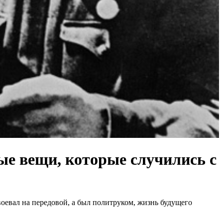
ные вещи, которые случились с
оевал на передовой, а был политруком, жизнь будущего