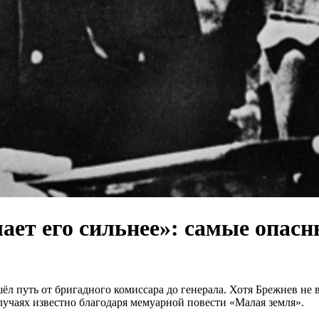
лает его сильнее»: самые опас
 путь от бригадного комиссара до генерала. Хотя Брежнев не в
случаях известно благодаря мемуарной повести «Малая земля».