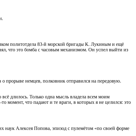
и.
ником политотдела 83-й морской бригады К. Лукиным и ещё
нял, что это бомба с часовым механизмом. Он успел выйти из
в о прорыве немцев, полковник отправился на передовую.
о всё длилось. Только одна мысль владела всем моим
о момент, что падают и те враги, в которых я не целился: это
х наук Алексея Попова, эпизод с пулемётом «по своей форме