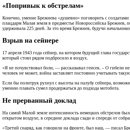
«Попривык к обстрелам»
Конечно, умение Брежнева «душевно» поговорить с солдатами –
плацдарм Малая земля в предместье Новороссийска Брежнев, 
удерживала 225 дней. За это время Брежнев, будучи начальник
Взрыв на сейнере
17 апреля 1943 года сейнер, на котором будущий глава государ
который стоял рядом подбросило в воздух.
«Я не почувствовал боли, — рассказывал генсек. – О гибели не
человек не может, война заставляет постоянно учитывать такую
Если бы политрук рухнул с высоты на палубу сейнера, возможно
умению плавать сумел продержаться до подхода мотобота.
Не прерванный доклад
На самой Малой земле интенсивность немецких обстрелов был
открытом воздухе, в середине доклада сзади и спереди от собр
«Третий снаряд, как говорили на фронте, был наш, — писал Бре