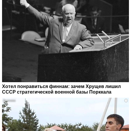
Хотел понравиться финнам: зачем Хрущев лишил
СССР стратегической военной базы Порккала
i