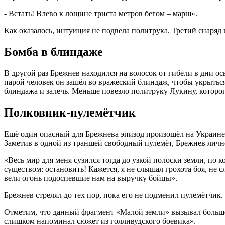
- Встать! Влево к лощине триста метров бегом – марш».
Как оказалось, интуиция не подвела политрука. Третий снаряд 
Бомба в блиндаже
В другой раз Брежнев находился на волосок от гибели в дни 
парой человек он зашёл во вражеский блиндаж, чтобы укрыться
блиндажа и залечь. Меньше повезло политруку Лукину, которо
Полковник-пулемётчик
Ещё один опасный для Брежнева эпизод произошёл на Украине, 
Заметив в одной из траншей свободный пулемёт, Брежнев лично 
«Весь мир для меня сузился тогда до узкой полоски земли, по
существом: остановить! Кажется, я не слышал грохота боя, не с
вели огонь подоспевшие нам на выручку бойцы».
Брежнев стрелял до тех пор, пока его не подменил пулемётчик.
Отметим, что данный фрагмент «Малой земли» вызывал больше 
слишком напоминал сюжет из голливудского боевика».