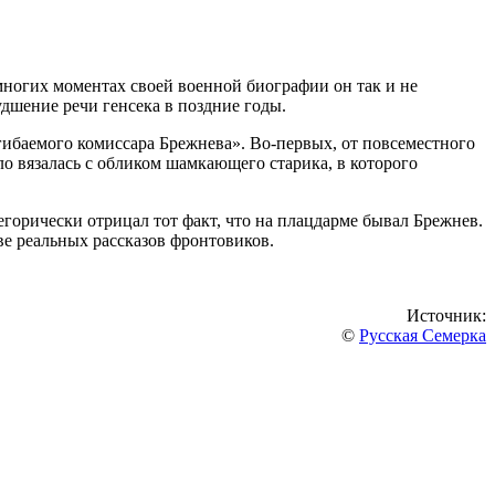
ногих моментах своей военной биографии он так и не
удшение речи генсека в поздние годы.
гибаемого комиссара Брежнева». Во-первых, от повсеместного
о вязалась с обликом шамкающего старика, в которого
горически отрицал тот факт, что на плацдарме бывал Брежнев.
е реальных рассказов фронтовиков.
Источник:
©
Русская Семерка