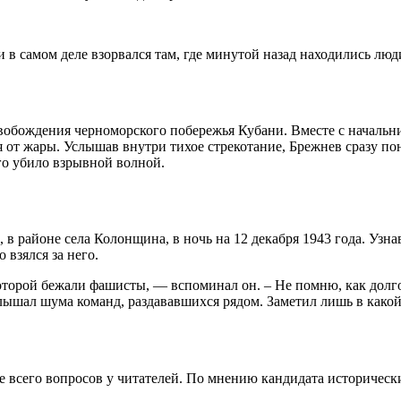
и в самом деле взорвался там, где минутой назад находились люд
освобождения черноморского побережья Кубани. Вместе с началь
 от жары. Услышав внутри тихое стрекотание, Брежнев сразу по
го убило взрывной волной.
в районе села Колонщина, в ночь на 12 декабря 1943 года. Узна
взялся за него.
 которой бежали фашисты, — вспоминал он. – Не помню, как долг
лышал шума команд, раздававшихся рядом. Заметил лишь в какой-т
всего вопросов у читателей. По мнению кандидата исторически