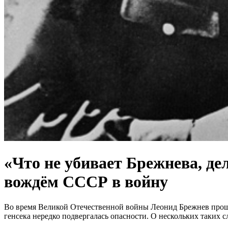
«Что не убивает Брежнева, де
вождём СССР в войну
Во время Великой Отечественной войны Леонид Брежнев прошёл
генсека нередко подвергалась опасности. О нескольких таких 