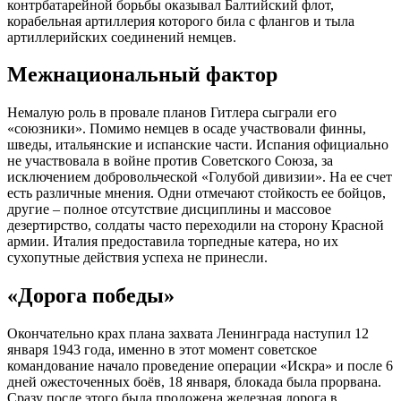
контрбатарейной борьбы оказывал Балтийский флот,
корабельная артиллерия которого била с флангов и тыла
артиллерийских соединений немцев.
Межнациональный фактор
Немалую роль в провале планов Гитлера сыграли его
«союзники». Помимо немцев в осаде участвовали финны,
шведы, итальянские и испанские части. Испания официально
не участвовала в войне против Советского Союза, за
исключением добровольческой «Голубой дивизии». На ее счет
есть различные мнения. Одни отмечают стойкость ее бойцов,
другие – полное отсутствие дисциплины и массовое
дезертирство, солдаты часто переходили на сторону Красной
армии. Италия предоставила торпедные катера, но их
сухопутные действия успеха не принесли.
«Дорога победы»
Окончательно крах плана захвата Ленинграда наступил 12
января 1943 года, именно в этот момент советское
командование начало проведение операции «Искра» и после 6
дней ожесточенных боёв, 18 января, блокада была прорвана.
Сразу после этого была проложена железная дорога в