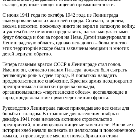
склады, крупные заводы пищевой промышленности.
С июня 1941 года по октябрь 1942 года из Ленинграда
эвакуировали многих жителей города. Сначала, впрочем,
весьма неохотно, поскольку никто не верил в затяжную войну,
и уж тем более не могли представить, насколько ужасными
будут блокада и бои за город на Неве. Детей эвакуировали в
Ленинградскую область, однако ненадолго – большинство
этих территорий вскоре были захвачены немцами и многих
детей вернули обратно.
Теперь главным врагом СССР в Ленинграде стал голод.
Именно он, согласно планам Гитлера, должен был сыграть
решающую роль в сдаче города. В попытках наладить
продовольственное снабжение, Красная армия неоднократно
предпринимала попытки прорыва блокады,
организовывались «партизанские обозы», доставляющие в
город продовольствие прямо через линию фронта.
Руководство Ленинграда также прикладывало все силы для
борьбы с голодом. В страшные для населения ноябрь и
декабрь 1941 года началось активное строительство
предприятий, производящих пищевые заменители. Впервые в
истории хлеб начали выпекать из целлюлозы и подсолнечного
жмыха, в производстве мясных полуфабрикатов стали