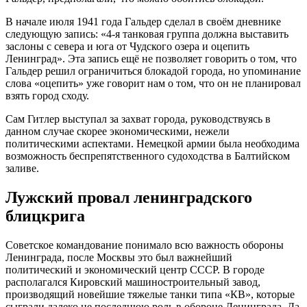
В начале июля 1941 года Гальдер сделал в своём дневнике
следующую запись: «4-я танковая группа должна выставить
заслоны с севера и юга от Чудского озера и оцепить
Ленинград». Эта запись ещё не позволяет говорить о том, что
Гальдер решил ограничиться блокадой города, но упоминание
слова «оцепить» уже говорит нам о том, что он не планировал
взять город сходу.
Сам Гитлер выступал за захват города, руководствуясь в
данном случае скорее экономическими, нежели
политическими аспектами. Немецкой армии была необходима
возможность беспрепятственного судоходства в Балтийском
заливе.
Лужский провал ленинградского
блицкрига
Советское командование понимало всю важность обороны
Ленинграда, после Москвы это был важнейший
политический и экономический центр СССР. В городе
располагался Кировский машиностроительный завод,
производящий новейшие тяжелые танки типа «КВ», которые
сыграли далеко не последнюю роль в обороне Ленинграда. Да