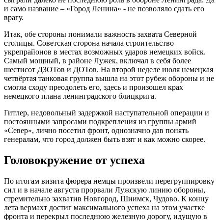
и само название – «Город Ленина» - не позволяло сдать его
врагу.
Итак, обе стороны понимали важность захвата Северной
столицы. Советская сторона начала строительство
укрепрайонов в местах возможных ударов немецких войск.
Самый мощный, в районе Лужек, включал в себя более
шестисот ДЗОТов и ДОТов. На второй неделе июля немецкая
четвёртая танковая группа вышла на этот рубеж обороны и не
смогла сходу преодолеть его, здесь и произошел крах
немецкого плана ленинградского блицкрига.
Гитлер, недовольный задержкой наступательной операции и
постоянными запросами подкрепления из группы армий
«Север», лично посетил фронт, однозначно дав понять
генералам, что город должен быть взят и как можно скорее.
Головокружение от успеха
По итогам визита фюрера немцы произвели перегруппировку
сил и в начале августа прорвали Лужскую линию обороны,
стремительно захватив Новгород, Шиимск, Чудово. К концу
лета вермахт достиг максимального успеха на этом участке
фронта и перекрыл последнюю железную дорогу, идущую в