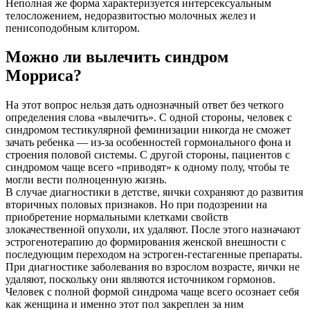
Неполная же форма характеризуется интерсексуальным
телосложением, недоразвитостью молочных желез и
пенисоподобным клитором.
Можно ли вылечить синдром
Морриса?
На этот вопрос нельзя дать однозначный ответ без четкого
определения слова «вылечить». С одной стороны, человек с
синдромом тестикулярной феминизации никогда не сможет
зачать ребенка — из-за особенностей гормонального фона и
строения половой системы. С другой стороны, пациентов с
синдромом чаще всего «приводят» к одному полу, чтобы те
могли вести полноценную жизнь.
В случае диагностики в детстве, яички сохраняют до развития
вторичных половых признаков. Но при подозрении на
приобретение нормальными клетками свойств
злокачественной опухоли, их удаляют. После этого назначают
эстрогенотерапию до формирования женской внешности с
последующим переходом на эстроген-гестагенные препараты.
При диагностике заболевания во взрослом возрасте, яички не
удаляют, поскольку они являются источником гормонов.
Человек с полной формой синдрома чаще всего осознает себя
как женщина и именно этот пол закреплен за ним