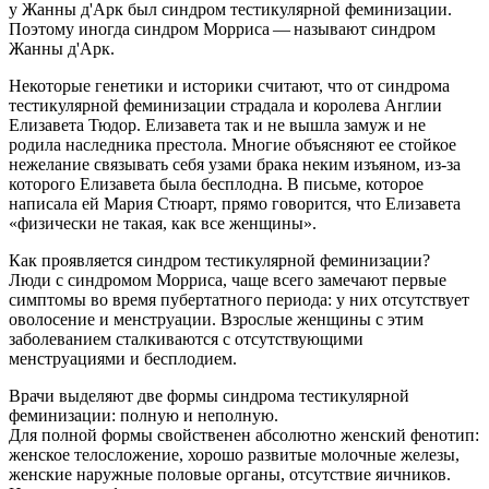
у Жанны д'Арк был синдром тестикулярной феминизации.
Поэтому иногда синдром Морриса — называют синдром
Жанны д'Арк.
Некоторые генетики и историки считают, что от синдрома
тестикулярной феминизации страдала и королева Англии
Елизавета Тюдор. Елизавета так и не вышла замуж и не
родила наследника престола. Многие объясняют ее стойкое
нежелание связывать себя узами брака неким изъяном, из‑за
которого Елизавета была бесплодна. В письме, которое
написала ей Мария Стюарт, прямо говорится, что Елизавета
«физически не такая, как все ­женщины».
Как проявляется синдром тестикулярной феминизации?
Люди с синдромом Морриса, чаще всего замечают первые
симптомы во время пубертатного периода: у них отсутствует
оволосение и менструации. Взрослые женщины с этим
заболеванием сталкиваются с отсутствующими
менструациями и бесплодием.
Врачи выделяют две формы синдрома тестикулярной
феминизации: полную и неполную.
Для полной формы свойственен абсолютно женский фенотип:
женское телосложение, хорошо развитые молочные железы,
женские наружные половые органы, отсутствие яичников.