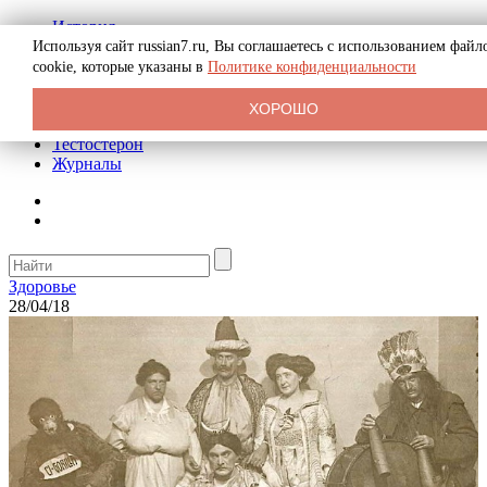
История
Биография
Используя сайт russian7.ru, Вы соглашаетесь с использованием файл
Криминал
cookie, которые указаны в
Политике конфиденциальности
Реклама на сайте
О сайте
ХОРОШО
Рекомендательные статьи
Тестостерон
Журналы
Здоровье
28/04/18