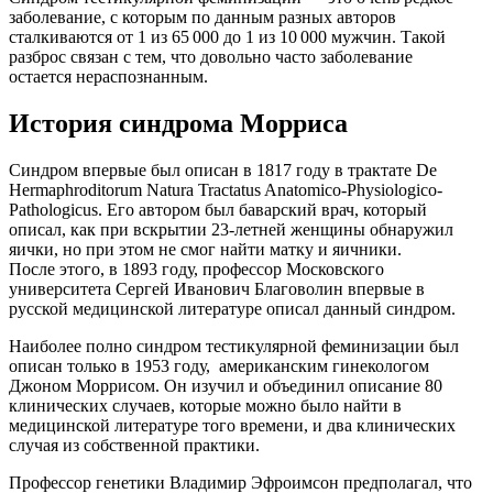
заболевание, с которым по данным разных авторов
сталкиваются от 1 из 65 000 до 1 из 10 000 мужчин. Такой
разброс связан с тем, что довольно часто заболевание
остается ­нераспознанным.
История синдрома Морриса
Синдром впервые был описан в 1817 году в трактате De
Hermaphroditorum Natura Tractatus Anatomico-Physiologico-
Pathologicus. Его автором был баварский врач, который
описал, как при вскрытии 23-летней женщины обнаружил
яички, но при этом не смог найти матку и яичники.
После этого, в 1893 году, профессор Московского
университета Сергей Иванович Благоволин впервые в
русской медицинской литературе описал данный синдром.
Наиболее полно синдром тестикулярной феминизации был
описан только в 1953 году, американским гинекологом
Джоном Моррисом. Он изучил и объединил описание 80
клинических случаев, которые можно было найти в
медицинской литературе того времени, и два клинических
случая из собственной ­практики.
Профессор генетики Владимир Эфроимсон предполагал, что