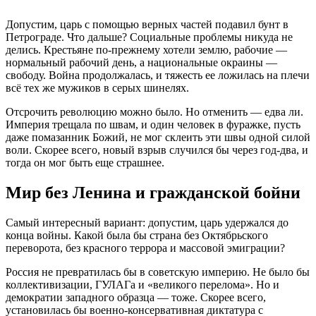
Допустим, царь с помощью верных частей подавил бунт в
Петрограде. Что дальше? Социальные проблемы никуда не
делись. Крестьяне по-прежнему хотели землю, рабочие —
нормальный рабочий день, а национальные окраины —
свободу. Война продолжалась, и тяжесть ее ложилась на плечи
всё тех же мужиков в серых шинелях.
Отсрочить революцию можно было. Но отменить — едва ли.
Империя трещала по швам, и один человек в фуражке, пусть
даже помазанник Божий, не мог склеить эти швы одной силой
воли. Скорее всего, новый взрыв случился бы через год-два, и
тогда он мог быть еще страшнее.
Мир без Ленина и гражданской бойни
Самый интересный вариант: допустим, царь удержался до
конца войны. Какой была бы страна без Октябрьского
переворота, без красного террора и массовой эмиграции?
Россия не превратилась бы в советскую империю. Не было бы
коллективизации, ГУЛАГа и «великого перелома». Но и
демократии западного образца — тоже. Скорее всего,
установилась бы военно-консервативная диктатура с