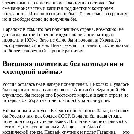
элементами парламентаризма. Экономика осталась бы
смешанной: частный капитал под жестким контролем
государства. Интеллигенция не была бы выслана за границу,
но и свободы слова не получила бы.
Парадокс в том, что без большевиков страна, возможно, не
достигла бы той бешеной индустриализации, которую
провели в 1930-е. Зато не было бы и голода на Украине, и
расстрельных списков. Ничья земля — средний, скучноватый,
но более человечный вариант развития.
Внешняя политика: без компартии и
«холодной войны»
Россия осталась бы в лагере победителей. Николаю II удалось
бы сохранить монархию в союзе с Англией и Францией. Не
случилось бы позорного Брестского мира, а значит, страна не
потеряла бы Украину и не платила бы контрибуций.
Но были бы и минусы. Без «красной угрозы» Запад не боялся
бы Россию так, как боялся СССР. Вряд ли бы наша страна
получила статус супердержавы. Влияние в мире осталось бы
весомым, но региональным. А еще — не было бы
космической гонки. Первый спутник и полет Гагарина — это