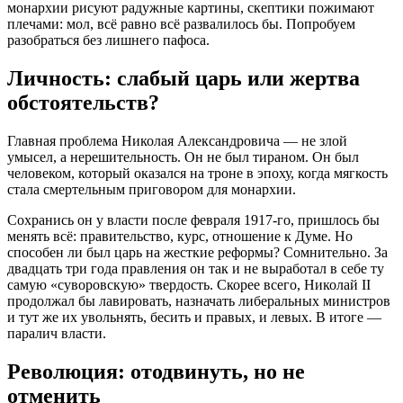
монархии рисуют радужные картины, скептики пожимают
плечами: мол, всё равно всё развалилось бы. Попробуем
разобраться без лишнего пафоса.
Личность: слабый царь или жертва
обстоятельств?
Главная проблема Николая Александровича — не злой
умысел, а нерешительность. Он не был тираном. Он был
человеком, который оказался на троне в эпоху, когда мягкость
стала смертельным приговором для монархии.
Сохранись он у власти после февраля 1917-го, пришлось бы
менять всё: правительство, курс, отношение к Думе. Но
способен ли был царь на жесткие реформы? Сомнительно. За
двадцать три года правления он так и не выработал в себе ту
самую «суворовскую» твердость. Скорее всего, Николай II
продолжал бы лавировать, назначать либеральных министров
и тут же их увольнять, бесить и правых, и левых. В итоге —
паралич власти.
Революция: отодвинуть, но не
отменить