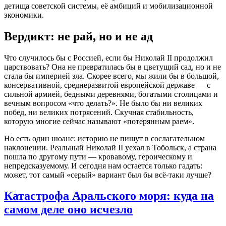
детища советской системы, её амбиций и мобилизационной
экономики.
Вердикт: не рай, но и не ад
Что случилось бы с Россией, если бы Николай II продолжил
царствовать? Она не превратилась бы в цветущий сад, но и не
стала бы империей зла. Скорее всего, мы жили бы в большой,
консервативной, среднеразвитой европейской державе — с
сильной армией, бедными деревнями, богатыми столицами и
вечным вопросом «что делать?». Не было бы ни великих
побед, ни великих потрясений. Скучная стабильность,
которую многие сейчас называют «потерянным раем».
Но есть один нюанс: историю не пишут в сослагательном
наклонении. Реальный Николай II уехал в Тобольск, а страна
пошла по другому пути — кровавому, героическому и
непредсказуемому. И сегодня нам остается только гадать:
может, тот самый «серый» вариант был бы всё-таки лучше?
Катастрофа Аральского моря: куда на
самом деле оно исчезло