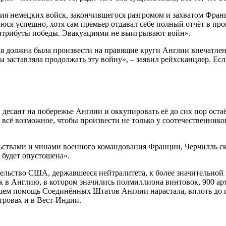
ния немецких войск, закончившегося разгромом и захватом Фра
ся успешно, хотя сам премьер отдавал себе полный отчёт в прои
 атрибуты победы. Эвакуациями не выигрывают войн».
рая должна была произвести на правящие круги Англии впечатлен
 заставляла продолжать эту войну», – заявил рейхсканцлер. Есл
десант на побережье Англии и оккупировать её до сих пор оста
всё возможное, чтобы произвести не только у соотечественников
льствами и чинами военного командования Франции, Черчилль ска
 будет опустошена».
льство США, державшееся нейтралитета, к более значительной 
 в Англию, в котором значились полмиллиона винтовок, 900 арт
йшем помощь Соединённых Штатов Англии нарастала, вплоть до п
тровах и в Вест-Индии.