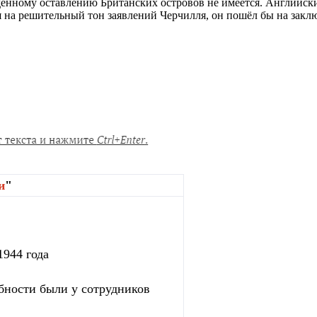
денному оставлению Британских островов не имеется. Английск
я на решительный тон заявлений Черчилля, он пошёл бы на закл
и
"
1944 года
бности были у сотрудников