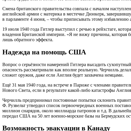
Смена британского правительства совпала с началом наступле
английской армии с материка в местечке Дюнкерк, завершившую
в парламенте 4 июня, – чтобы приписывать этому избавлению
19 июля 1940 года Гитлер выступил с речью в рейхстаге, кото
владения Британской империи. «Я не вижу причины, которая бы
лишь обратного эффекта.
Надежда на помощь США
Вопрос о серьёзности намерений Гитлера высадить сухопутный 
опасность рассматривали как вполне реальную. Черчилль делал 
сложит оружия, даже если Англия будет захвачена немцами.
Ещё 31 мая 1940 года, на встрече в Париже с членами правите
Нового Света, если в результате какой-либо катастрофы Англия
Черчилль предпринимал постоянные попытки склонить правите
Ф. Рузвельт утвердил список первоочередных военных поставок
миллион снарядов, около миллиарда патронов и т.д. В дальне
передал США на 50 лет военно-морские базы на Бермудских ос
Возможность эвакуации в Канаду