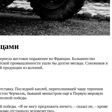
мцами
отерпела жестокое поражение во Франции. Большинство
глийской промышленности ушли бы долгие месяцы. Союзников в
й продукции из колоний.
отставку. Последней каплей, переполнившей чашу терпения
инстон Черчилль, бывший министром ещё в Первую мировую
 полной победы.
 победы. «Я не могу предложить ничего, – сказал он, – кроме
еками отстаивало человечество».