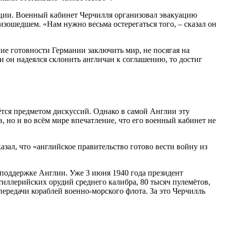
нции. Военный кабинет Черчилля организовал эвакуацию
зошедшем. «Нам нужно весьма остерегаться того, – сказал он
ие готовности Германии заключить мир, не посягая на
и он надеялся склонить англичан к соглашению, то достиг
ётся предметом дискуссий. Однако в самой Англии эту
, но и во всём мире впечатление, что его военный кабинет не
зал, что «английское правительство готово вести войну из
поддержке Англии. Уже 3 июня 1940 года президент
иллерийских орудий среднего калибра, 80 тысяч пулемётов,
ередачи кораблей военно-морского флота. За это Черчилль