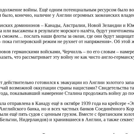
одолжение войны. Ещё одним потенциальным ресурсом было во
м было, конечно, наличие у Англии огромных заокеанских владе
анских доминионов – Канады, Австралии, Новой Зеландии и Южн
а или высажены в результате морского налёта, будут уничтожены
да сможем… послать наши флоты за океан, где они будут защища
 пока гитлеровский режим не рухнет от напряжения». Об этой ж
овов германскими войсками, Черчилль – по его словам – намере
ать, что рассматривает эту войну не как чисто англо-германск
т действительно готовился к эвакуации из Англии золотого запа
лучай возможной оккупации страны нацистами? Свидетельства та
ода, показывавший намерение Сталина продолжать войну до по
была отправлена в Канаду ещё в октябре 1939 года на крейсере 
Английского банка, но и всех частных банков Соединённого Кор
ыли ещё пять судов с ценным грузом. Вместе с британским зол
Бельгии, Нидерландов) и хранившиеся в Англии, а также секве