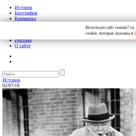
История
Биография
Криминал
СССР
Используя сайт russian7.r
Тайны
cookie, которые указаны в
Рекомендации
Реклама
О сайте
История
02/07/18