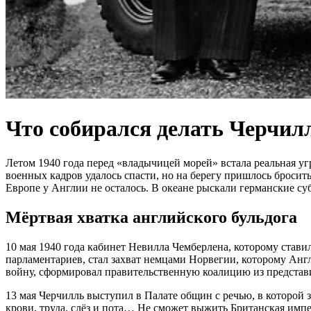
Что собирался делать Черчил
Летом 1940 года перед «владычицей морей» встала реальная у
военных кадров удалось спасти, но на берегу пришлось броси
Европе у Англии не осталось. В океане рыскали германские с
Мёртвая хватка английского бульдога
10 мая 1940 года кабинет Невилла Чемберлена, которому став
парламентариев, стал захват немцами Норвегии, которому Ан
войну, сформировал правительственную коалицию из представи
13 мая Черчилль выступил в Палате общин с речью, в которой 
крови, труда, слёз и пота… Не сможет выжить Британская импери