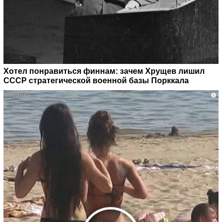
Хотел понравиться финнам: зачем Хрущев лишил
СССР стратегической военной базы Порккала
i