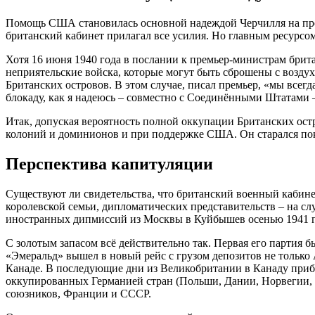
Помощь США становилась основной надеждой Черчилля на пр
британский кабинет прилагал все усилия. Но главным ресурсо
Хотя 16 июня 1940 года в послании к премьер-министрам брит
неприятельские войска, которые могут быть сброшены с воздух
Британских островов. В этом случае, писал премьер, «мы всег
блокаду, как я надеюсь – совместно с Соединёнными Штатами –
Итак, допуская вероятность полной оккупации Британских остр
колоний и доминионов и при поддержке США. Он старался показ
Перспектива капитуляции
Существуют ли свидетельства, что британский военный кабине
королевской семьи, дипломатических представительств – на с
иностранных дипмиссий из Москвы в Куйбышев осенью 1941 г
С золотым запасом всё действительно так. Первая его партия 
«Эмеральд» вышел в новый рейс с грузом депозитов не только 
Канаде. В последующие дни из Великобритании в Канаду приб
оккупированных Германией стран (Польши, Дании, Норвегии, 
союзников, Франции и СССР.