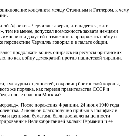
зникновение конфликта между Сталиным и Гитлером, к чему
ний.
ой Африки – Черчилль заверял, что надеется, «что
», тем не менее, допускал возможность захвата немцами
ть империю и дадут ей возможность продолжать войну и
е перспективе Черчилль говорил и в палате общин.
вался продолжать войну, опираясь на ресурсы британских
ую, но как войну демократий против нацистской тирании.
са, культурных ценностей, сокровищ британской короны,
кого же порядка, как переезд правительства СССР и
беды после падения Москвы?
«Эмеральд». После поражения Франции, 24 июня 1940 года
олевства. 2 июля он благополучно прибыл в Галифакс в
отом и ценными бумагами были доставлены ценности
стрированные Великобританией вклады Германии и её