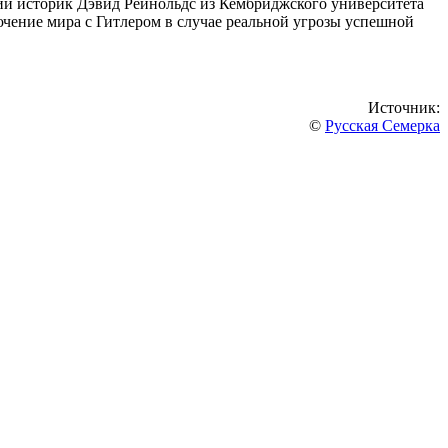
ий историк Дэвид Рейнольдс из Кембриджского университета
ючение мира с Гитлером в случае реальной угрозы успешной
Источник:
©
Русская Семерка