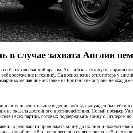
ль в случае захвата Англии не
гроза быть завоёванной врагом. Английская сухопутная армия п
ть всё вооружение и технику. На восполнение этих потерь у ан
убмарины, мешавшие доставке на Британские острова необходимо
или в вину нерешительное ведение войны, вынужден был уйти в 
глия не оказала достойного противодействия. Новый премьер У
телей всех партий, готовых поддерживать войну с Гитлером до
заявил о решимости продолжать войну до полной и окончательной
я – погибнет всё то, ради чего она существовала, всё то, что в