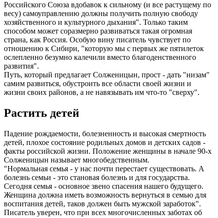
Российского Союза вдобавок к сильному (и все растущему по
весу) самоуправлению должны получить полную свободу
хозяйственного и культурного дыхания". Только таким
способом может соразмерно развиваться такая огромная
страна, как Россия. Особую вину писатель чувствует по
отношению к Сибири, "которую мы с первых же пятилеток
ослепленно безумно калечили вместо благоденственного
развития".
Путь, который предлагает Солженицын, прост - дать "низам"
самим развиться, обустроить все области своей жизни и
жизни своих районов, а не навязывать им что-то "сверху".
Растить детей
Падение рождаемости, болезненность и высокая смертность
детей, плохое состояние родильных домов и детских садов -
факты российской жизни. Положение женщины в начале 90-х
Солженицын называет многобедственным.
"Нормальная семья - у нас почти перестает существовать. А
болезнь семьи - это становая болезнь и для государства.
Сегодня семья - основное звено спасения нашего будущего.
Женщина должна иметь возможность вернуться в семью для
воспитания детей, таков должен быть мужской заработок".
Писатель уверен, что при всех многочисленных заботах об