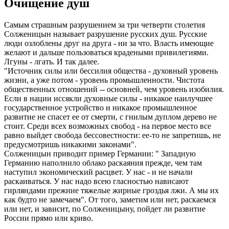
Очищение душ
Самым страшным разрушением за три четверти столетия
Солженицын называет разрушение русских душ. Русские
люди озлоблены друг на друга - ни за что. Власть имеющие
желают и дальше пользоваться крадеными привилегиями.
Лгуны - лгать. И так далее.
"Источник силы или бессилия общества - духовный уровень
жизни, а уже потом - уровень промышленности. Чистота
общественных отношений -- основней, чем уровень изобилия.
Если в нации иссякли духовные силы - никакое наилучшее
государственное устройство и никакое промышленное
развитие не спасет ее от смерти, с гнилым дуплом дерево не
стоит. Среди всех возможных свобод - на первое место все
равно выйдет свобода бессовестности: ее-то не запретишь, не
предусмотришь никакими законами".
Солженицын приводит пример Германии: " Западную
Германию наполнило облако раскаяния прежде, чем там
наступил экономический расцвет. У нас - и не начали
раскаиваться. У нас надо всею гласностью нависают
гирляндами прежние тяжелые жирные гроздья лжи. А мы их
как будто не замечаем". От того, заметим или нет, раскаемся
или нет, и зависит, по Солженицыну, пойдет ли развитие
России прямо или криво.