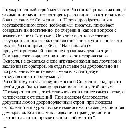
Государственный строй менялся в России так резко и жестко, с
такими потерями, что повторять революции значит терять все
больше, считает Солженицын. И хотя преобразования в
государственном строе необходимы, писатель призывает
совершать их постепенно, по очереди и, как и в вопросе с
землей, начиная "с низов". Он считает, что изменение
государственного строя, обновление конституции - не то, что
нужно России прямо сейчас. "Надо оказаться
предусмотрительней наших незадачливых дедов-отцов
Семнадцатого года, не повторить хаос исторического
Февраля, не оказаться снова игрушкой заманных лозунгов и
захлебчивых ораторов, не отдаться еще раз добровольно на
посрамление. Решительная смена властей требует
ответственности и обдуманья".
Российскому государству, по мнению Солженицына, просто
необходимо быть плавно преемственным и устойчивым.
"Государственное устройство - второстепеннее самого воздуха
человеческих отношений. При людском благородстве
допустим любой добропорядочный строй, при людском
озлоблении и шкурничестве невыносима и самая разливистая
демократия. Если в самих людях нет справедливости и
честности - то это проявится при любом строе".