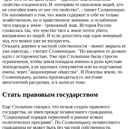
свойство плодоносить. И -потеряны те скопления людей, кто
не способен взять от нее это свойство", - пишет Солженицын.
Он напоминает о том, что земля содержит в себе не только
хозяйственное, но и нравственное значение, и ослабление
тяги народа к земле - тревожный знак. История России
сложилась так, что чувство тяги к земле почти убито,
вытравлено из людей. И если допустить еще один неверный
ход, его можно уже не воскресить.
Отказать деревне в частной собственности - значит закрыть ее
уже навсегда, - считает Солженицын. "Но введение ее должно
идти с осторожностью. Уже при Столыпине были строгие
ограничения, чтобы земля попадала именно в руки крестьян
земледельцев, а не крупных спекулянтов или на подставные
имена, через "акционерные общества". И Покупка земли, по
Солженицыну, должна производиться со льготами
многолетней рассрочки, и в налогах тоже.
Стать правовым государством
Еще Столыпин говорил, что нельзя создать правового
государства, не имея прежде независимого гражданина.
"Социальный порядок первичней и раньше всяких
политических программ". По Солженицыну, независимого
гражданина не может быть без частной собственности.