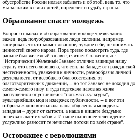
обустройстве России нельзя забывать и об этой, ведь то, что
мы заложим в своих детей, определит и судьбу страны.
Образование спасет молодежь
Вопрос о школах и об образовании вообще чрезвычайно
важен, ведь полуобразованные люди склонны, например,
копировать что-то заимствованное, чуждое себе, не понимать
ценностей своего народа. Пора трезво посмотреть туда, где
раньше был железный занавес, считает Солженицын:
"Исторический Железный Занавес отлично защищал нашу
страну ото всего хорошего, что есть на Западе: от гражданской
нестесненности, уважения к личности, разнообразия личной
деятельности, от всеобщего благосостояния, от
благотворительных движений, -- но тот Занавес не доходил до
самого-самого низу, и туда подтекала навозная жижа
распущенной опустившейся "поп-масс-культуры",
вульгарнейших мод и издержек публичности, -- и вот эти
отбросы жадно впитывала наша обделенная молодежь:
западная -- дурит от сытости, а наша в нищете бездумно
перехватывает их забавы. И наше нынешнее телевидение
услужливо разносит те нечистые потоки по всей стране".
Осторожнее с революциями