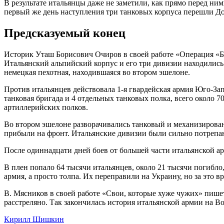
В результате итальянцы даже не заметили, как прямо перед ним
первый же день наступления три танковых корпуса перешли До
Предсказуемый конец
Историк Уташ Борисович Очиров в своей работе «Операция «Б
Итальянский альпийский корпус и его три дивизии находились 
немецкая пехотная, находившаяся во втором эшелоне.
Против итальянцев действовала 1-я гвардейская армия Юго-Зап
танковая бригада и 4 отдельных танковых полка, всего около 
артиллерийских полков.
Во втором эшелоне разворачивались танковый и механизирова
прибыли на фронт. Итальянские дивизии были сильно потрепан
После одиннадцати дней боев от большей части итальянской ар
В плен попало 64 тысячи итальянцев, около 21 тысячи погибло
армия, а просто толпа. Их переправили на Украину, но за это 
В. Мясников в своей работе «Свои, которые хуже чужих» пишет
расстреляно. Так закончилась история итальянской армии на В
Кирилл Шишкин