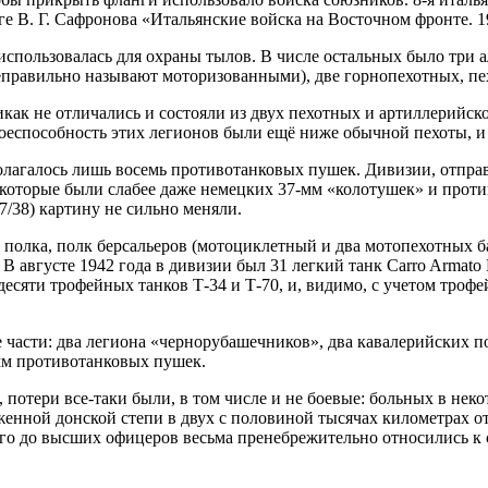
 В. Г. Сафронова «Итальянские войска на Восточном фронте. 19
 использовалась для охраны тылов. В числе остальных было три 
еправильно называют моторизованными), две горнопехотных, пехо
никак не отличались и состояли из двух пехотных и артиллерийск
еспособность этих легионов были ещё ниже обычной пехоты, и 
олагалось лишь восемь противотанковых пушек. Дивизии, отпра
, которые были слабее даже немецких 37-мм «колотушек» и прот
7/38) картину не сильно меняли.
олка, полк берсальеров (мотоциклетный и два мотопехотных бат
В августе 1942 года в дивизии был 31 легкий танк Carro Armato 
десяти трофейных танков Т-34 и Т-70, и, видимо, с учетом троф
 части: два легиона «чернорубашечников», два кавалерийских п
-мм противотанковых пушек.
, потери все-таки были, в том числе и не боевые: больных в не
неженной донской степи в двух с половиной тысячах километрах 
го до высших офицеров весьма пренебрежительно относились к 