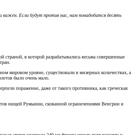
:
 важен. Если будут против нас, нам понадобится десять
й страной, в которой разрабатывались весьма совершенные
тран.
ном мировом уровне, существовали в мизерных количествах, а
олетов было очень мало.
ерпели поражение, даже от такого противника, как греческая
нтов нищей Румынии, скованной ограничениями Венгрии и
ьянская армия занимала 240 км фронта между румынскими и