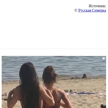
Источник:
©
Русская Семерка
i