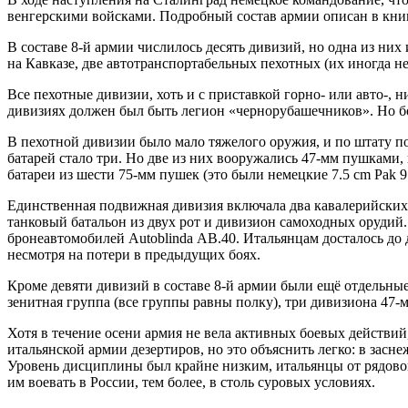
венгерскими войсками. Подробный состав армии описан в книге
В составе 8-й армии числилось десять дивизий, но одна из них
на Кавказе, две автотранспортабельных пехотных (их иногда н
Все пехотные дивизии, хоть и с приставкой горно- или авто-, 
дивизиях должен был быть легион «чернорубашечников». Но бо
В пехотной дивизии было мало тяжелого оружия, и по штату п
батарей стало три. Но две из них вооружались 47-мм пушками
батареи из шести 75-мм пушек (это были немецкие 7.5 cm Pak 9
Единственная подвижная дивизия включала два кавалерийских п
танковый батальон из двух рот и дивизион самоходных орудий. 
бронеавтомобилей Autoblinda АВ.40. Итальянцам досталось до 
несмотря на потери в предыдущих боях.
Кроме девяти дивизий в составе 8-й армии были ещё отдельные
зенитная группа (все группы равны полку), три дивизиона 47
Хотя в течение осени армия не вела активных боевых действий
итальянской армии дезертиров, но это объяснить легко: в зас
Уровень дисциплины был крайне низким, итальянцы от рядово
им воевать в России, тем более, в столь суровых условиях.