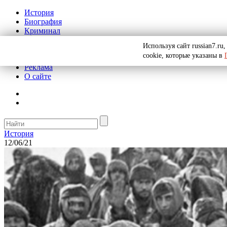
История
Биография
Криминал
СССР
Используя сайт russian7.r
Тайны
cookie, которые указаны в
Рекомендации
Реклама
О сайте
История
12/06/21