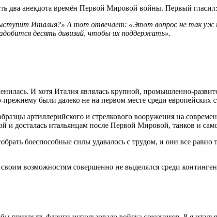
ить два анекдота времён Первой Мировой войны. Первый гласил
выступит Италия?» А тот отвечает: «Этот вопрос не так уж и
онадобится десять дивизий, чтобы их поддержать».
нилась. И хотя Италия являлась крупной, промышленно-развито
-прежнему были далеко не на первом месте среди европейских с
образцы артиллерийского и стрелкового вооружения на современ
кой и досталась итальянцам после Первой Мировой, танков и сам
брать боеспособные силы удавалось с трудом, и они все равно т
 своим возможностям совершенно не выделялся среди континге
обы прикрыть фланги использовало войска союзников. 8-я итал