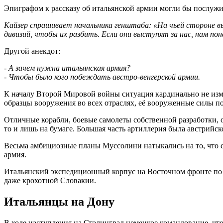
Эпиграфом к рассказу об итальянской армии могли бы послуж
Кайзер спрашивает начальника генштаба: «На чьей стороне 
дивизий, чтобы их разбить. Если они выступят за нас, нам п
Другой анекдот:
- А зачем нужна итальянская армия?
- Чтобы было кого побеждать австро-венгерской армии.
К началу Второй Мировой войны ситуация кардинально не изме
образцы вооружения во всех отраслях, её вооруженные силы по
Отличные корабли, боевые самолеты собственной разработки, 
то и лишь на бумаге. Большая часть артиллерия была австрийс
Весьма амбициозные планы Муссолини натыкались на то, что со
армия.
Итальянский экспедиционный корпус на Восточном фронте по
даже крохотной Словакии.
Итальянцы на Дону
В ходе наступления на Сталинград немецкое командование, чт