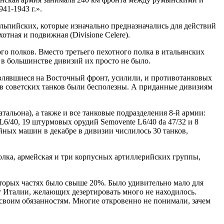
41-1943 г.».
альпийских, которые изначально предназначались для действий
тная и подвижная (Divisione Celere).
ого полков. Вместо третьего пехотного полка в итальянских
в большинстве дивизий их просто не было.
влявшиеся на Восточный фронт, усилили, и противотанковых
ив советских танков были бесполезны. А приданные дивизиям
альона), а также и все танковые подразделения 8-й армии:
L6/40, 19 штурмовых орудий Semovente L6/40 da 47/32 и 8
ейных машин в декабре в дивизии числилось 30 танков,
олка, армейская и три корпусных артиллерийских группы,
которых частях было свыше 20%. Было удивительно мало для
от Италии, желающих дезертировать много не находилось.
своим обязанностям. Многие откровенно не понимали, зачем