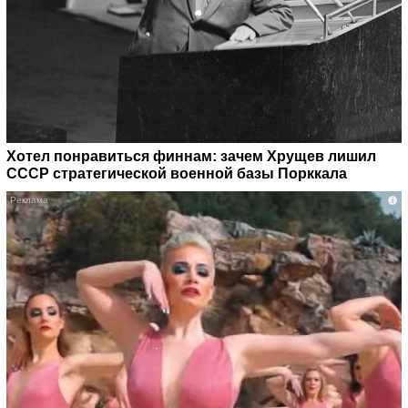
Хотел понравиться финнам: зачем Хрущев лишил
СССР стратегической военной базы Порккала
i