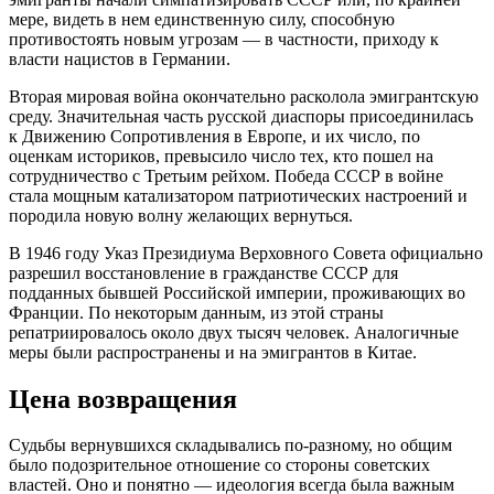
мере, видеть в нем единственную силу, способную
противостоять новым угрозам — в частности, приходу к
власти нацистов в Германии.
Вторая мировая война окончательно расколола эмигрантскую
среду. Значительная часть русской диаспоры присоединилась
к Движению Сопротивления в Европе, и их число, по
оценкам историков, превысило число тех, кто пошел на
сотрудничество с Третьим рейхом. Победа СССР в войне
стала мощным катализатором патриотических настроений и
породила новую волну желающих вернуться.
В 1946 году Указ Президиума Верховного Совета официально
разрешил восстановление в гражданстве СССР для
подданных бывшей Российской империи, проживающих во
Франции. По некоторым данным, из этой страны
репатриировалось около двух тысяч человек. Аналогичные
меры были распространены и на эмигрантов в Китае.
Цена возвращения
Судьбы вернувшихся складывались по-разному, но общим
было подозрительное отношение со стороны советских
властей. Оно и понятно — идеология всегда была важным