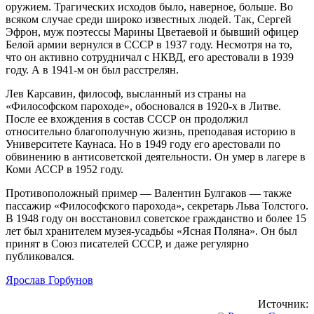
оружием. Трагических исходов было, наверное, больше. Во
всяком случае среди широко известных людей. Так, Сергей
Эфрон, муж поэтессы Марины Цветаевой и бывший офицер
Белой армии вернулся в СССР в 1937 году. Несмотря на то,
что он активно сотрудничал с НКВД, его арестовали в 1939
году. А в 1941-м он был расстрелян.
Лев Карсавин, философ, высланный из страны на
«Философском пароходе», обосновался в 1920-х в Литве.
После ее вхождения в состав СССР он продолжил
относительно благополучную жизнь, преподавая историю в
Университете Каунаса. Но в 1949 году его арестовали по
обвинению в антисоветской деятельности. Он умер в лагере в
Коми АССР в 1952 году.
Противоположный пример — Валентин Булгаков — также
пассажир «Философского парохода», секретарь Льва Толстого.
В 1948 году он восстановил советское гражданство и более 15
лет был хранителем музея-усадьбы «Ясная Поляна». Он был
принят в Союз писателей СССР, и даже регулярно
публиковался.
Ярослав Горбунов
Источник: