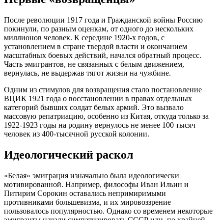
После революции 1917 года и Гражданской войны Россию
покинули, по разным оценкам, от одного до нескольких
миллионов человек. К середине 1920-х годов, с
установлением в стране твердой власти и окончанием
масштабных боевых действий, начался обратный процесс.
Часть эмигрантов, не связанных с белым движением,
вернулась, не выдержав тягот жизни на чужбине.
Одним из стимулов для возвращения стало постановление
ВЦИК 1921 года о восстановлении в правах отдельных
категорий бывших солдат белых армий. Это вызвало
массовую репатриацию, особенно из Китая, откуда только за
1922-1923 годы на родину вернулось не менее 100 тысяч
человек из 400-тысячной русской колонии.
Идеологический раскол
«Белая» эмиграция изначально была идеологически
мотивированной. Например, философы Иван Ильин и
Питирим Сорокин оставались непримиримыми
противниками большевизма, и их мировоззрение
пользовалось популярностью. Однако со временем некоторые
эмигранты начали симпатизировать СССР или, по крайней