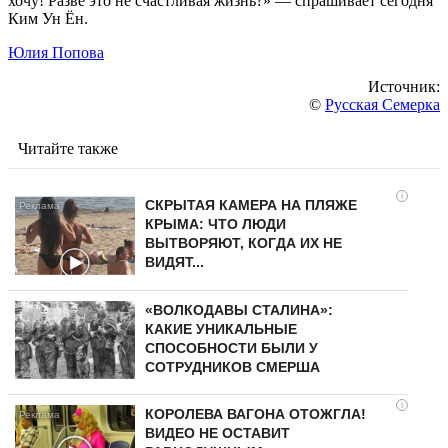
хочу! Разве это не счастливая жизнь?» — спрашивает сегодня
Ким Ун Ён.
Юлия Попова
Источник:
©
Русская Семерка
Читайте также
i
СКРЫТАЯ КАМЕРА НА ПЛЯЖЕ
КРЫМА: ЧТО ЛЮДИ
ВЫТВОРЯЮТ, КОГДА ИХ НЕ
ВИДЯТ...
«ВОЛКОДАВЫ СТАЛИНА»:
КАКИЕ УНИКАЛЬНЫЕ
СПОСОБНОСТИ БЫЛИ У
СОТРУДНИКОВ СМЕРША
i
КОРОЛЕВА ВАГОНА ОТОЖГЛА!
ВИДЕО НЕ ОСТАВИТ