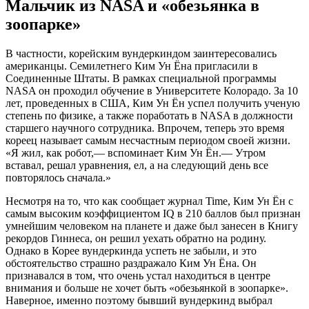
Мальчик из NASA и «обезьянка в
зоопарке»
В частности, корейским вундеркиндом заинтересовались
американцы. Семилетнего Ким Ун Ёна пригласили в
Соединенные Штаты. В рамках специальной программы
NASA он проходил обучение в Университете Колорадо. За 10
лет, проведенных в США, Ким Ун Ён успел получить ученую
степень по физике, а также поработать в NASA в должности
старшего научного сотрудника. Впрочем, теперь это время
кореец называет самым несчастным периодом своей жизни.
«Я жил, как робот,— вспоминает Ким Ун Ён.— Утром
вставал, решал уравнения, ел, а на следующий день все
повторялось сначала.»
Несмотря на то, что как сообщает журнал Time, Ким Ун Ён с
самым высоким коэффициентом IQ в 210 баллов был признан
умнейшим человеком на планете и даже был занесен в Книгу
рекордов Гиннеса, он решил уехать обратно на родину.
Однако в Корее вундеркинда успеть не забыли, и это
обстоятельство страшно раздражало Ким Ун Ёна. Он
признавался в том, что очень устал находиться в центре
внимания и больше не хочет быть «обезьянкой в зоопарке».
Наверное, именно поэтому бывший вундеркинд выбрал