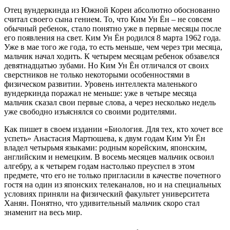
Отец вундеркинда из Южной Кореи абсолютно обоснованно
считал своего сына гением. То, что Ким Ун Ён – не совсем
обычный ребенок, стало понятно уже в первые месяцы после
его появления на свет. Ким Ун Ён родился 8 марта 1962 года.
Уже в мае того же года, то есть меньше, чем через три месяца,
мальчик начал ходить. К четырем месяцам ребенок обзавелся
девятнадцатью зубами. Но Ким Ун Ён отличался от своих
сверстников не только некоторыми особенностями в
физическом развитии. Уровень интеллекта маленького
вундеркинда поражал не меньше: уже в четыре месяца
мальчик сказал свои первые слова, а через несколько недель
уже свободно изъяснялся со своими родителями.
Как пишет в своем издании «Биология. Для тех, кто хочет все
успеть» Анастасия Мартюшева, к двум годам Ким Ун Ён
владел четырьмя языками: родным корейским, японским,
английским и немецким. В восемь месяцев мальчик освоил
алгебру, а к четырем годам настолько преуспел в этом
предмете, что его не только пригласили в качестве почетного
гостя на один из японских телеканалов, но и на специальных
условиях приняли на физический факультет университета
Ханян. Понятно, что удивительный мальчик скоро стал
знаменит на весь мир.