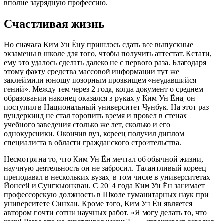
вполне заурядную профессию.
Счастливая жизнь
Но сначала Ким Ун Ёну пришлось сдать все выпускные
экзамены в школе для того, чтобы получить аттестат. Кстати,
ему это удалось сделать далеко не с первого раза. Благодаря
этому факту средства массовой информации тут же
заклеймили юношу позорным прозвищем «неудавшийся
гений». Между тем через 2 года, когда документ о среднем
образовании наконец оказался в руках у Ким Ун Ёна, он
поступил в Национальный университет Чунбук. На этот раз
вундеркинд не стал торопить время и провел в стенах
учебного заведения столько же лет, сколько и его
однокурсники. Окончив вуз, кореец получил диплом
специалиста в области гражданского строительства.
Несмотря на то, что Ким Ун Ён мечтал об обычной жизни,
научную деятельность он не забросил. Талантливый кореец
преподавал в нескольких вузах, в том числе в университетах
Йонсей и Сунгкьюнкван. С 2014 года Ким Ун Ён занимает
профессорскую должность в Школе гуманитарных наук при
университете Синхан. Кроме того, Ким Ун Ён является
автором почти сотни научных работ. «Я могу делать то, что