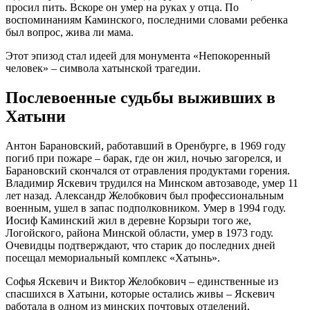
просил пить. Вскоре он умер на руках у отца. По
воспоминаниям Каминского, последними словами ребенка
был вопрос, жива ли мама.
Этот эпизод стал идеей для монумента «Непокоренный
человек» – символа хатынской трагедии.
Послевоенные судьбы выживших в
Хатыни
Антон Барановский, работавший в Оренбурге, в 1969 году
погиб при пожаре – барак, где он жил, ночью загорелся, и
Барановский скончался от отравления продуктами горения.
Владимир Яскевич трудился на Минском автозаводе, умер 11
лет назад. Александр Желобкович был профессиональным
военным, ушел в запас подполковником. Умер в 1994 году.
Иосиф Каминский жил в деревне Корзыри того же,
Логойского, района Минской области, умер в 1973 году.
Очевидцы подтверждают, что старик до последних дней
посещал мемориальный комплекс «Хатынь».
Софья Яскевич и Виктор Желобкович – единственные из
спасшихся в Хатыни, которые остались живы – Яскевич
работала в одном из минских почтовых отделений,