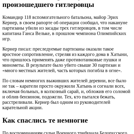
произошедшего гитлеровцы
Командир 118 вспомогательного батальона, майор Эрих
Кернер, в своем рапорте об операции сообщал, что накануне
партизаны убили из засады трех гитлеровцев, в том числе
капитана Ганса Вельке, в прошлом чемпиона Олимпийских
игр.
Кернер писал: преследуемые партизаны оказали такое
яростное сопротивление, стреляя из каждого дома в Хатыни,
что пришлось применять даже противотанковые пушки и
минометы. В результате было убито свыше 30 партизан и
«много местных жителей, часть которых погибла в огне».
По словам немногих выживших жителей деревни, все было
не так – каратели просто окружили Хатынь и согнали всех,
включая больных, в колхозный сарай, и, обложив его соломой
и облив бензином, подожгли. Тех, кто пытался бежать,
расстреливали. Кернер был одним из руководителей
карательной акции.
Как спаслись те немногие
По воспоминаниям судьи Военного трибунала Белорусского