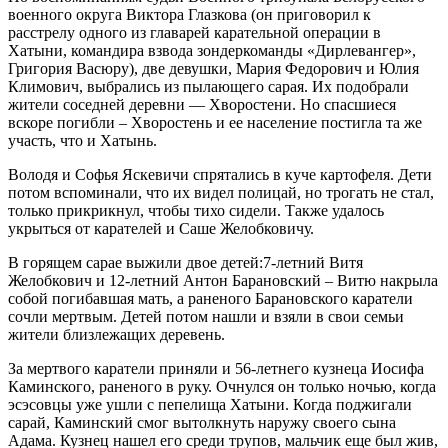
военного округа Виктора Глазкова (он приговорил к
расстрелу одного из главарей карательной операции в
Хатыни, командира взвода зондеркоманды «Дирлевангер»,
Григория Васюру), две девушки, Мария Федорович и Юлия
Климович, выбрались из пылающего сарая. Их подобрали
жители соседней деревни — Хворостени. Но спасшиеся
вскоре погибли – Хворостень и ее население постигла та же
участь, что и Хатынь.
Володя и Софья Яскевичи спрятались в куче картофеля. Дети
потом вспоминали, что их видел полицай, но трогать не стал,
только прикрикнул, чтобы тихо сидели. Также удалось
укрыться от карателей и Саше Желобковичу.
В горящем сарае выжили двое детей:7-летний Витя
Желобкович и 12-летний Антон Барановский – Витю накрыла
собой погибавшая мать, а раненого Барановского каратели
сочли мертвым. Детей потом нашли и взяли в свои семьи
жители близлежащих деревень.
За мертвого каратели приняли и 56-летнего кузнеца Иосифа
Каминского, раненого в руку. Очнулся он только ночью, когда
эсэсовцы уже ушли с пепелища Хатыни. Когда поджигали
сарай, Каминский смог вытолкнуть наружу своего сына
Адама. Кузнец нашел его среди трупов, мальчик еще был жив,