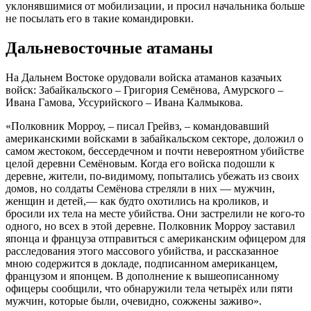
уклонявшимися от мобилизации, и просил начальника больше
не посылать его в такие командировки.
Дальневосточные атаманы
На Дальнем Востоке орудовали войска атаманов казачьих
войск: Забайкальского – Григория Семёнова, Амурского –
Ивана Гамова, Уссурийского – Ивана Калмыкова.
«Полковник Морроу, – писал Грейвз, – командовавший
американскими войсками в забайкальском секторе, доложил о
самом жестоком, бессердечном и почти невероятном убийстве
целой деревни Семёновым. Когда его войска подошли к
деревне, жители, по-видимому, попытались убежать из своих
домов, но солдаты Семёнова стреляли в них — мужчин,
женщин и детей,— как будто охотились на кроликов, и
бросили их тела на месте убийства. Они застрелили не кого-то
одного, но всех в этой деревне. Полковник Морроу заставил
японца и француза отправиться с американским офицером для
расследования этого массового убийства, и рассказанное
мною содержится в докладе, подписанном американцем,
французом и японцем. В дополнение к вышеописанному
офицеры сообщили, что обнаружили тела четырёх или пяти
мужчин, которые были, очевидно, сожжены заживо».