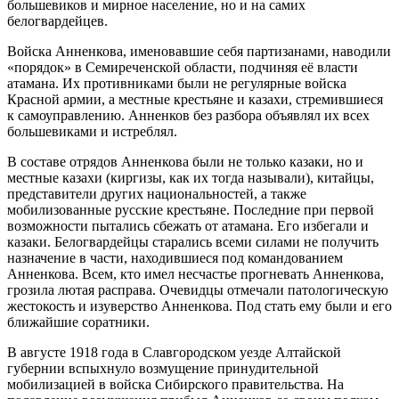
большевиков и мирное население, но и на самих
белогвардейцев.
Войска Анненкова, именовавшие себя партизанами, наводили
«порядок» в Семиреченской области, подчиняя её власти
атамана. Их противниками были не регулярные войска
Красной армии, а местные крестьяне и казахи, стремившиеся
к самоуправлению. Анненков без разбора объявлял их всех
большевиками и истреблял.
В составе отрядов Анненкова были не только казаки, но и
местные казахи (киргизы, как их тогда называли), китайцы,
представители других национальностей, а также
мобилизованные русские крестьяне. Последние при первой
возможности пытались сбежать от атамана. Его избегали и
казаки. Белогвардейцы старались всеми силами не получить
назначение в части, находившиеся под командованием
Анненкова. Всем, кто имел несчастье прогневать Анненкова,
грозила лютая расправа. Очевидцы отмечали патологическую
жестокость и изуверство Анненкова. Под стать ему были и его
ближайшие соратники.
В августе 1918 года в Славгородском уезде Алтайской
губернии вспыхнуло возмущение принудительной
мобилизацией в войска Сибирского правительства. На