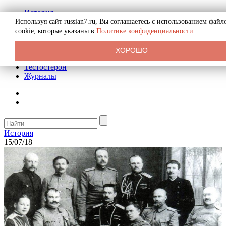
История
Биография
Используя сайт russian7.ru, Вы соглашаетесь с использованием файл
Криминал
cookie, которые указаны в
Политике конфиденциальности
Реклама на сайте
О сайте
ХОРОШО
Рекомендательные статьи
Тестостерон
Журналы
История
15/07/18