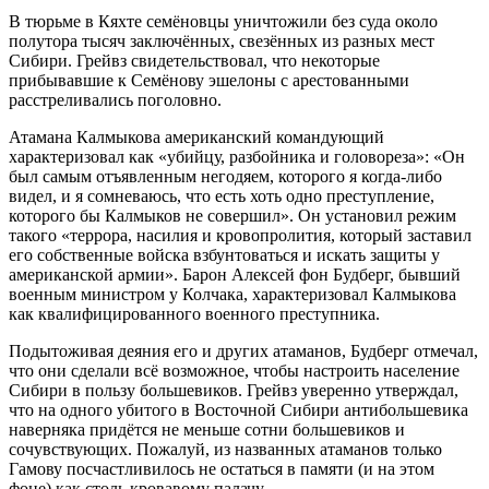
В тюрьме в Кяхте семёновцы уничтожили без суда около
полутора тысяч заключённых, свезённых из разных мест
Сибири. Грейвз свидетельствовал, что некоторые
прибывавшие к Семёнову эшелоны с арестованными
расстреливались поголовно.
Атамана Калмыкова американский командующий
характеризовал как «убийцу, разбойника и головореза»: «Он
был самым отъявленным негодяем, которого я когда-либо
видел, и я сомневаюсь, что есть хоть одно преступление,
которого бы Калмыков не совершил». Он установил режим
такого «террора, насилия и кровопролития, который заставил
его собственные войска взбунтоваться и искать защиты у
американской армии». Барон Алексей фон Будберг, бывший
военным министром у Колчака, характеризовал Калмыкова
как квалифицированного военного преступника.
Подытоживая деяния его и других атаманов, Будберг отмечал,
что они сделали всё возможное, чтобы настроить население
Сибири в пользу большевиков. Грейвз уверенно утверждал,
что на одного убитого в Восточной Сибири антибольшевика
наверняка придётся не меньше сотни большевиков и
сочувствующих. Пожалуй, из названных атаманов только
Гамову посчастливилось не остаться в памяти (и на этом
фоне) как столь кровавому палачу.