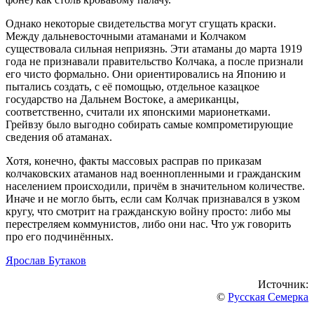
Однако некоторые свидетельства могут сгущать краски.
Между дальневосточными атаманами и Колчаком
существовала сильная неприязнь. Эти атаманы до марта 1919
года не признавали правительство Колчака, а после признали
его чисто формально. Они ориентировались на Японию и
пытались создать, с её помощью, отдельное казацкое
государство на Дальнем Востоке, а американцы,
соответственно, считали их японскими марионетками.
Грейвзу было выгодно собирать самые компрометирующие
сведения об атаманах.
Хотя, конечно, факты массовых расправ по приказам
колчаковских атаманов над военнопленными и гражданским
населением происходили, причём в значительном количестве.
Иначе и не могло быть, если сам Колчак признавался в узком
кругу, что смотрит на гражданскую войну просто: либо мы
перестреляем коммунистов, либо они нас. Что уж говорить
про его подчинённых.
Ярослав Бутаков
Источник:
©
Русская Семерка