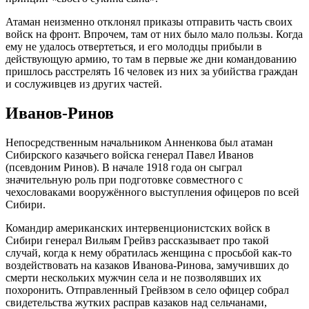
Атаман неизменно отклонял приказы отправить часть своих
войск на фронт. Впрочем, там от них было мало пользы. Когда
ему не удалось отвертеться, и его молодцы прибыли в
действующую армию, то там в первые же дни командованию
пришлось расстрелять 16 человек из них за убийства граждан
и сослуживцев из других частей.
Иванов-Ринов
Непосредственным начальником Анненкова был атаман
Сибирского казачьего войска генерал Павел Иванов
(псевдоним Ринов). В начале 1918 года он сыграл
значительную роль при подготовке совместного с
чехословаками вооружённого выступления офицеров по всей
Сибири.
Командир американских интервенционистских войск в
Сибири генерал Вильям Грейвз рассказывает про такой
случай, когда к нему обратилась женщина с просьбой как-то
воздействовать на казаков Иванова-Ринова, замучивших до
смерти нескольких мужчин села и не позволявших их
похоронить. Отправленный Грейвзом в село офицер собрал
свидетельства жутких расправ казаков над сельчанами,