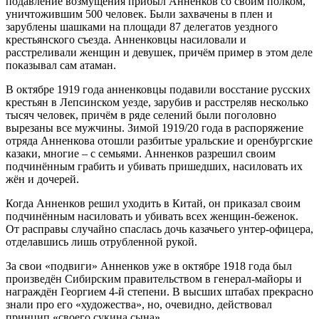
подавление возмущения прибыл Анненков со своим полком,
уничтожившим 500 человек. Были захвачены в плен и
зарублены шашками на площади 87 делегатов уездного
крестьянского съезда. Анненковцы насиловали и
расстреливали женщин и девушек, причём пример в этом деле
показывал сам атаман.
В октябре 1919 года анненковцы подавили восстание русских
крестьян в Лепсинском уезде, зарубив и расстреляв несколько
тысяч человек, причём в ряде селений были поголовно
вырезаны все мужчины. Зимой 1919/20 года в распоряжение
отряда Анненкова отошли разбитые уральские и оренбургские
казаки, многие – с семьями. Анненков разрешил своим
подчинённым грабить и убивать пришедших, насиловать их
жён и дочерей.
Когда Анненков решил уходить в Китай, он приказал своим
подчинённым насиловать и убивать всех женщин-беженок.
От расправы случайно спаслась дочь казачьего унтер-офицера,
отделавшись лишь отрубленной рукой.
За свои «подвиги» Анненков уже в октябре 1918 года был
произведён Сибирским правительством в генерал-майоры и
награждён Георгием 4-й степени. В высших штабах прекрасно
знали про его «художества», но, очевидно, действовал
принцип «своего сукина сына».