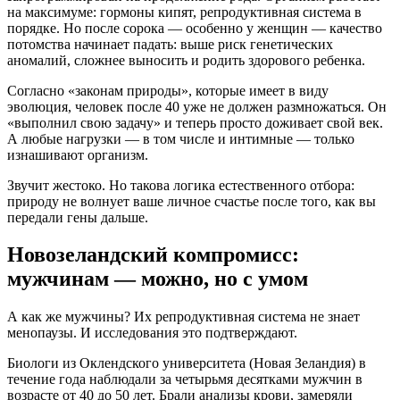
на максимуме: гормоны кипят, репродуктивная система в
порядке. Но после сорока — особенно у женщин — качество
потомства начинает падать: выше риск генетических
аномалий, сложнее выносить и родить здорового ребенка.
Согласно «законам природы», которые имеет в виду
эволюция, человек после 40 уже не должен размножаться. Он
«выполнил свою задачу» и теперь просто доживает свой век.
А любые нагрузки — в том числе и интимные — только
изнашивают организм.
Звучит жестоко. Но такова логика естественного отбора:
природу не волнует ваше личное счастье после того, как вы
передали гены дальше.
Новозеландский компромисс:
мужчинам — можно, но с умом
А как же мужчины? Их репродуктивная система не знает
менопаузы. И исследования это подтверждают.
Биологи из Оклендского университета (Новая Зеландия) в
течение года наблюдали за четырьмя десятками мужчин в
возрасте от 40 до 50 лет. Брали анализы крови, замеряли