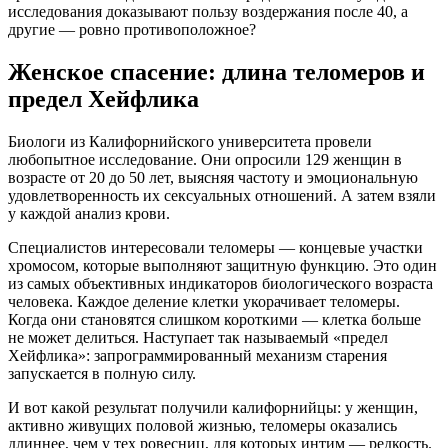
исследования доказывают пользу воздержания после 40, а
другие — ровно противоположное?
Женское спасение: длина теломеров и
предел Хейфлика
Биологи из Калифорнийского университета провели
любопытное исследование. Они опросили 129 женщин в
возрасте от 20 до 50 лет, выясняя частоту и эмоциональную
удовлетворенность их сексуальных отношений. А затем взяли
у каждой анализ крови.
Специалистов интересовали теломеры — концевые участки
хромосом, которые выполняют защитную функцию. Это один
из самых объективных индикаторов биологического возраста
человека. Каждое деление клетки укорачивает теломеры.
Когда они становятся слишком короткими — клетка больше
не может делиться. Наступает так называемый «предел
Хейфлика»: запрограммированный механизм старения
запускается в полную силу.
И вот какой результат получили калифорнийцы: у женщин,
активно живущих половой жизнью, теломеры оказались
длиннее, чем у тех ровесниц, для которых интим — редкость.