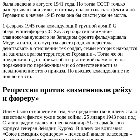
была введена в августе 1941 года. Но тогда СССР только
развёртывал свои силы, и потому она оказалась эффективной.
Германию в начале 1945 года она бы спасти уже не могла.
1 февраля 1945 года командующий группой армий G
обергруппенфюрер СС Хауссер обратил внимание
главнокомандующего на Западном фронте фельдмаршала
Моделя на то, что «угроза ареста родных перестала
действовать в отношении тех солдат, семьи которых находятся
на занятых врагом территориях Германии». Тогда же он
предложил отдать приказ об открытии войсками огня на
поражение по перебежчикам и об ответственности за
невыполнение этого приказа. Но высшее командование не
пошло на это.
Репрессии против «изменников рейху
и фюреру»
Иным было отношение к тем, чьё предательство в плену стало
известным фактом уже в ходе войны. 25 января 1943 года под
Сталинградом сдался в плен командир 51-го армейского
корпуса генерал Зейдлиц-Курбах. В плену он возглавил
«Союз немецких офицеров» – немецкий аналог власовцев –
от имени которого в вермахте распространялись