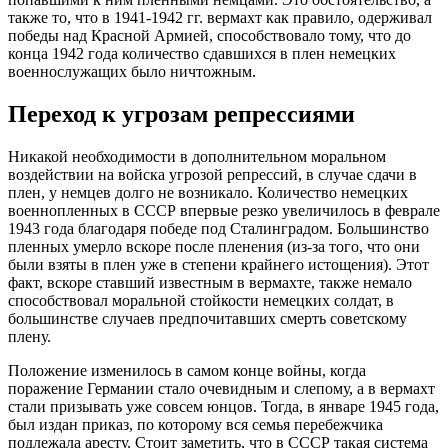
также то, что в 1941-1942 гг. вермахт как правило, одерживал
победы над Красной Армией, способствовало тому, что до
конца 1942 года количество сдавшихся в плен немецких
военнослужащих было ничтожным.
Переход к угрозам репрессиями
Никакой необходимости в дополнительном моральном
воздействии на войска угрозой репрессий, в случае сдачи в
плен, у немцев долго не возникало. Количество немецких
военнопленных в СССР впервые резко увеличилось в феврале
1943 года благодаря победе под Сталинградом. Большинство
пленных умерло вскоре после пленения (из-за того, что они
были взяты в плен уже в степени крайнего истощения). Этот
факт, вскоре ставший известным в вермахте, также немало
способствовал моральной стойкости немецких солдат, в
большинстве случаев предпочитавших смерть советскому
плену.
Положение изменилось в самом конце войны, когда
поражение Германии стало очевидным и слепому, а в вермахт
стали призывать уже совсем юнцов. Тогда, в январе 1945 года,
был издан приказ, по которому вся семья перебежчика
подлежала аресту. Стоит заметить, что в СССР такая система