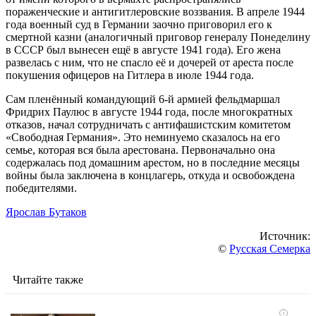
пораженческие и антигитлеровские воззвания. В апреле 1944
года военный суд в Германии заочно приговорил его к
смертной казни (аналогичный приговор генералу Понеделину
в СССР был вынесен ещё в августе 1941 года). Его жена
развелась с ним, что не спасло её и дочерей от ареста после
покушения офицеров на Гитлера в июле 1944 года.
Сам пленённый командующий 6-й армией фельдмаршал
Фридрих Паулюс в августе 1944 года, после многократных
отказов, начал сотрудничать с антифашистским комитетом
«Свободная Германия». Это неминуемо сказалось на его
семье, которая вся была арестована. Первоначально она
содержалась под домашним арестом, но в последние месяцы
войны была заключена в концлагерь, откуда и освобождена
победителями.
Ярослав Бутаков
Источник:
©
Русская Семерка
Читайте также
i