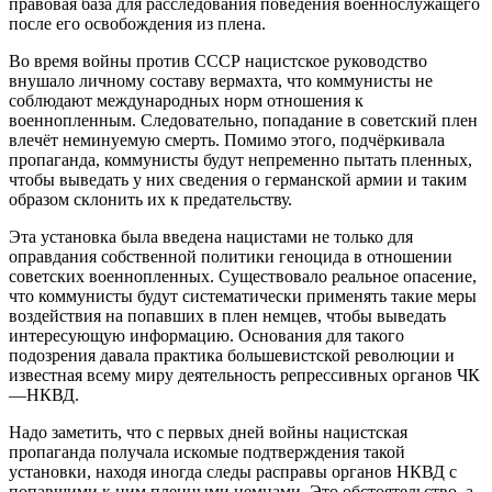
правовая база для расследования поведения военнослужащего
после его освобождения из плена.
Во время войны против СССР нацистское руководство
внушало личному составу вермахта, что коммунисты не
соблюдают международных норм отношения к
военнопленным. Следовательно, попадание в советский плен
влечёт неминуемую смерть. Помимо этого, подчёркивала
пропаганда, коммунисты будут непременно пытать пленных,
чтобы выведать у них сведения о германской армии и таким
образом склонить их к предательству.
Эта установка была введена нацистами не только для
оправдания собственной политики геноцида в отношении
советских военнопленных. Существовало реальное опасение,
что коммунисты будут систематически применять такие меры
воздействия на попавших в плен немцев, чтобы выведать
интересующую информацию. Основания для такого
подозрения давала практика большевистской революции и
известная всему миру деятельность репрессивных органов ЧК
—НКВД.
Надо заметить, что с первых дней войны нацистская
пропаганда получала искомые подтверждения такой
установки, находя иногда следы расправы органов НКВД с
попавшими к ним пленными немцами. Это обстоятельство, а