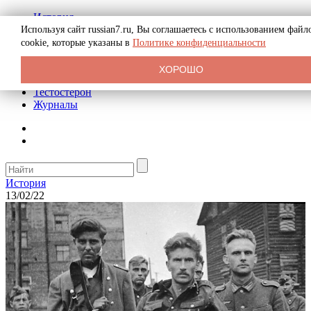
История
Биография
Используя сайт russian7.ru, Вы соглашаетесь с использованием файл
Криминал
cookie, которые указаны в
Политике конфиденциальности
Реклама на сайте
О сайте
ХОРОШО
Рекомендательные статьи
Тестостерон
Журналы
История
13/02/22