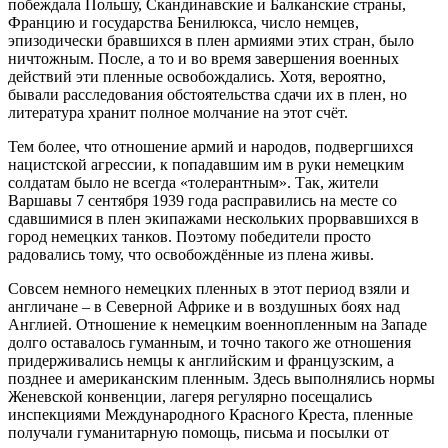
побеждала Польшу, Скандинавские и Балканские страны,
Францию и государства Бенилюкса, число немцев,
эпизодически бравшихся в плен армиями этих стран, было
ничтожным. После, а то и во время завершения военных
действий эти пленные освобождались. Хотя, вероятно,
бывали расследования обстоятельства сдачи их в плен, но
литература хранит полное молчание на этот счёт.
Тем более, что отношение армий и народов, подвергшихся
нацистской агрессии, к попадавшим им в руки немецким
солдатам было не всегда «толерантным». Так, жители
Варшавы 7 сентября 1939 года расправились на месте со
сдавшимися в плен экипажами нескольких прорвавшихся в
город немецких танков. Поэтому победители просто
радовались тому, что освобождённые из плена живы.
Совсем немного немецких пленных в этот период взяли и
англичане – в Северной Африке и в воздушных боях над
Англией. Отношение к немецким военнопленным на Западе
долго оставалось гуманным, и точно такого же отношения
придерживались немцы к английским и французским, а
позднее и американским пленным. Здесь выполнялись нормы
Женевской конвенции, лагеря регулярно посещались
инспекциями Международного Красного Креста, пленные
получали гуманитарную помощь, письма и посылки от