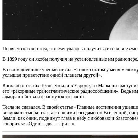
Первым сказал о том, что ему удалось получить сигнал внезем
В 1899 году он якобы получил на установленные им радиопереда
В своем дневнике ученый писал: «Только потом у меня мелькнул
услышал приветствие одной планеты другой».
Когда об оптытах Теслы узнали в Европе, то Маркони выступил
его «рекордные трансатлантические радиосообщения». Ведь и
адмиралтейства и французского флота.
Тесла не сдавался. В своей статье «Главные достижения ушедше
возможностью контакта с нашими соседями по Вселенной, напри
Земли, как один, поднимут глаза к небу с любовью и благогове
говорится: «Один… два… три…».