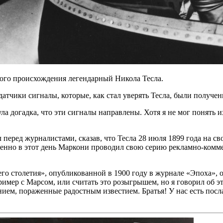
ного происхождения легендарный Никола Тесла.
тчики сигналы, которые, как стал уверять Тесла, были получены
а догадка, что эти сигналы направлены. Хотя я не мог понять и
 перед журналистами, сказав, что Тесла 28 июля 1899 года на 
менно в этот день Маркони проводил свою серию рекламно-комм
го столетия», опубликованной в 1900 году в журнале «Эпоха», о
мер с Марсом, или считать это розыгрышем, но я говорил об эт
нием, пораженные радостным известием. Братья! У нас есть посла