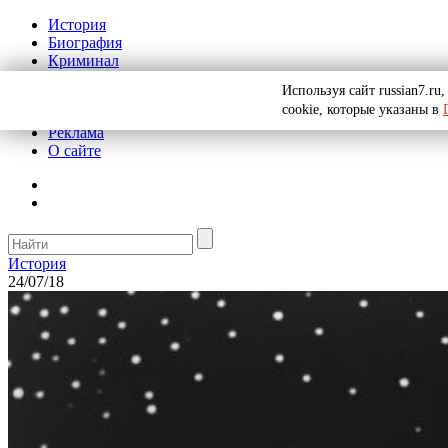
История
Биография
Криминал
СССР
Используя сайт russian7.r
Тайны
cookie, которые указаны в
Рекомендации
Реклама
О сайте
История
24/07/18