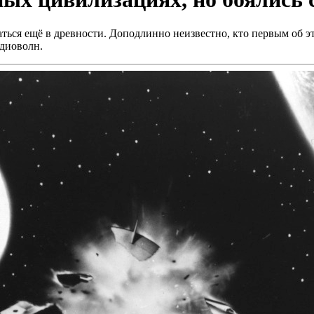
ться ещё в древности. Доподлинно неизвестно, кто первым об э
адиоволн.