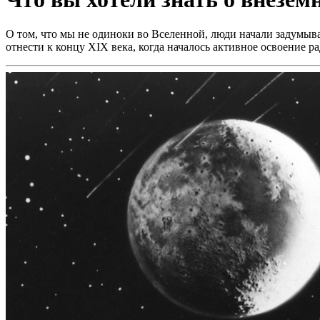
О том, что мы не одиноки во Вселенной, люди начали задумыва
отнести к концу XIX века, когда началось активное освоение р