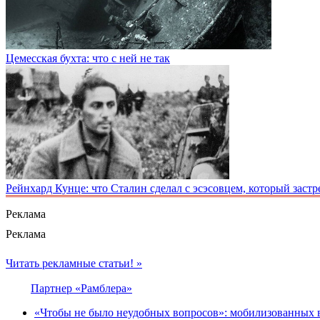
Цемесская бухта: что с ней не так
Рейнхард Кунце: что Сталин сделал с эсэсовцем, который зас
Реклама
Реклама
Читать рекламные статьи! »
Партнер «Рамблера»
«Чтобы не было неудобных вопросов»: мобилизованных в