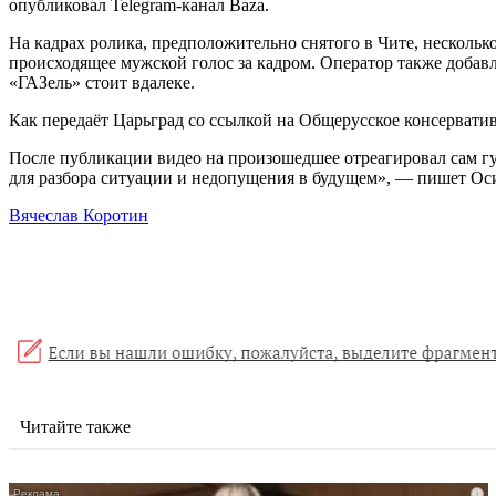
опубликовал Telegram-канал Baza.
На кадрах ролика, предположительно снятого в Чите, несколько
происходящее мужской голос за кадром. Оператор также добавл
«ГАЗель» стоит вдалеке.
Как передаёт Царьград со ссылкой на Общерусское консерватив
После публикации видео на произошедшее отреагировал сам 
для разбора ситуации и недопущения в будущем», — пишет Оси
Вячеслав Коротин
Читайте также
i