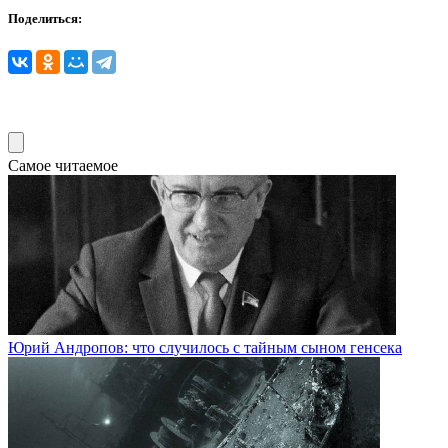
Поделиться:
Самое читаемое
Юрий Андропов: что случилось с тайным сыном генсека