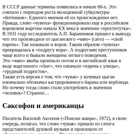
В СССР данные термины появились в начале 60-х. Это
совпало с периодом роста молодежной субкультуры
«битников». Единого мнения об их происхождении нет.
Правда, слово «чувиха» функционировало еще в российском
воровском жаргоне начала ХХ века в значении «проститутка».
В 1931 году исследователь А.П. Баранников пришел к выводу,
что это производное от цыганского «чаво» (cavo) — «свой
парень». Так называли и воров. Таким образом «чувиха»
превращалась в «подругу вора». А подругами преступников
чаще всего и бывали женщины легкого поведения.
Это «чаво» якобы проникло потом и в английский язык в
виде жаргонного «chav», что означало «парень с улицы»,
«трудный подросток».
Также есть версия о том, что «чувак» у кочевых цыган
изначально обозначал кастрированного барана или верблюда.
Но почему тогда слово стали употреблять в значении
«человек»? Странно…
Саксофон и американцы
Писатель Василий Аксенов («Поиски жанра», 1972), в свою
очередь, полагал, что слово «чувак» пришло из сленга
представителей духовой музыки и произошло от