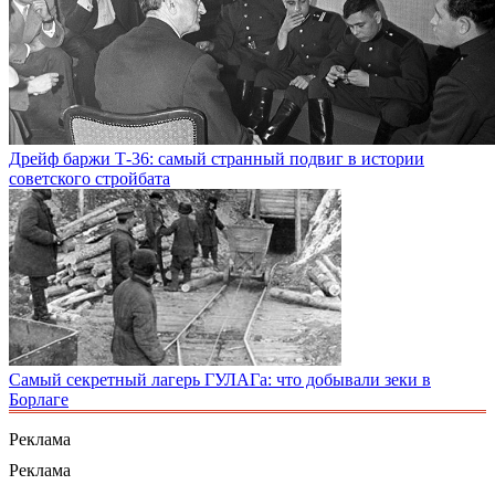
Дрейф баржи Т-36: самый странный подвиг в истории
советского стройбата
Самый секретный лагерь ГУЛАГа: что добывали зеки в
Борлаге
Реклама
Реклама