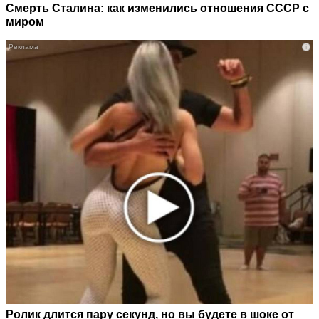
Смерть Сталина: как изменились отношения СССР с
миром
i
Ролик длится пару секунд, но вы будете в шоке от