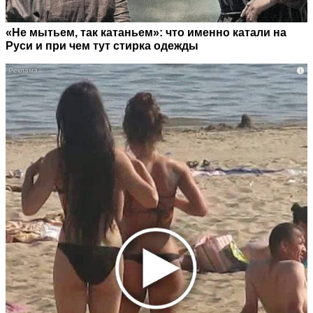
«Не мытьем, так катаньем»: что именно катали на
Руси и при чем тут стирка одежды
i