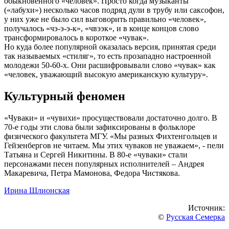
обыкновенного «человек». Просто когда музыканты
(«лабухи») несколько часов подряд дули в трубу или саксофон,
у них уже не было сил выговорить правильно «человек»,
получалось «чэ-э-э-к», «чвээк», и в конце концов слово
трансформировалось в короткое «чувак».
Но куда более популярной оказалась версия, принятая среди
так называемых «стиляг», то есть прозападно настроенной
молодежи 50-60-х. Они расшифровывали слово «чувак» как
«человек, уважающий высокую американскую культуру».
Культурный феномен
«Чуваки» и «чувихи» просуществовали достаточно долго. В
70-е годы эти слова были зафиксированы в фольклоре
физического факультета МГУ. «Мы разных Фихтенгольцев и
Гейзенбергов не читаем. Мы этих чуваков не уважаем», - пели
Татьяна и Сергей Никитины. В 80-е «чуваки» стали
персонажами песен популярных исполнителей – Андрея
Макаревича, Петра Мамонова, Федора Чистякова.
Ирина Шлионская
Источник:
©
Русская Семерка