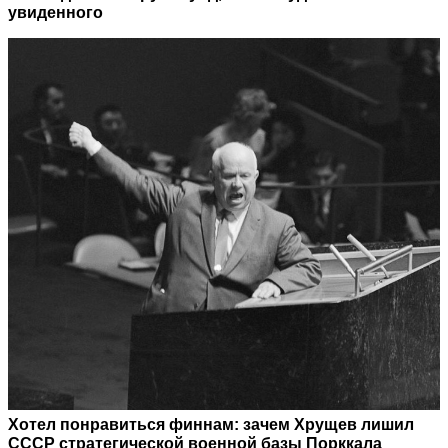
увиденного
Хотел понравиться финнам: зачем Хрущев лишил
СССР стратегической военной базы Порккала