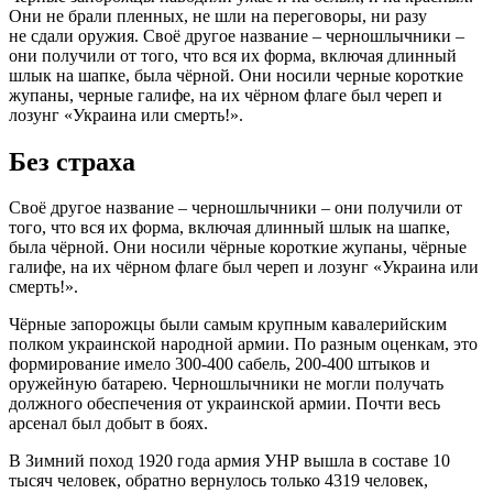
Они не брали пленных, не шли на переговоры, ни разу
не сдали оружия. Своё другое название – черношлычники –
они получили от того, что вся их форма, включая длинный
шлык на шапке, была чёрной. Они носили черные короткие
жупаны, черные галифе, на их чёрном флаге был череп и
лозунг «Украина или смерть!».
Без страха
Своё другое название – черношлычники – они получили от
того, что вся их форма, включая длинный шлык на шапке,
была чёрной. Они носили чёрные короткие жупаны, чёрные
галифе, на их чёрном флаге был череп и лозунг «Украина или
смерть!».
Чёрные запорожцы были самым крупным кавалерийским
полком украинской народной армии. По разным оценкам, это
формирование имело 300-400 сабель, 200-400 штыков и
оружейную батарею. Черношлычники не могли получать
должного обеспечения от украинской армии. Почти весь
арсенал был добыт в боях.
В Зимний поход 1920 года армия УНР вышла в составе 10
тысяч человек, обратно вернулось только 4319 человек,