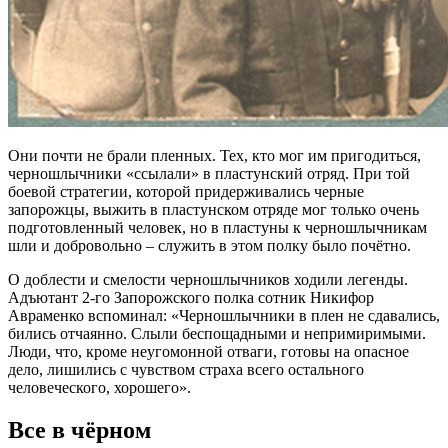
Они почти не брали пленных. Тех, кто мог им пригодиться,
черношлычники «ссылали» в пластунский отряд. При той
боевой стратегии, которой придерживались черные
запорожцы, выжить в пластунском отряде мог только очень
подготовленный человек, но в пластуны к черношлычникам
шли и добровольно – служить в этом полку было почётно.
О доблести и смелости черношлычников ходили легенды.
Адъютант 2-го Запорожского полка сотник Никифор
Авраменко вспоминал: «Черношлычники в плен не сдавались,
бились отчаянно. Слыли беспощадными и непримиримыми.
Люди, что, кроме неугомонной отваги, готовы на опасное
дело, лишились с чувством страха всего остального
человеческого, хорошего».
Все в чёрном