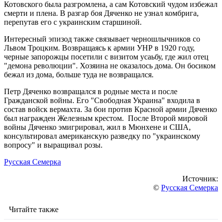
Котовского была разгромлена, а сам Котовский чудом избежал
смерти и плена. В разгар боя Дяченко не узнал комбрига,
перепутав его с украинским старшиной.
Интересный эпизод также связывает черношлычников со
Львом Троцким. Возвращаясь к армии УНР в 1920 году,
черные запорожцы посетили с визитом усаьбу, где жил отец
"демона революции". Хозяина не оказалось дома. Он босиком
бежал из дома, больше туда не возвращался.
Петр Дяченко возвращался в родные места и после
Гражданской войны. Его "Свободная Украина" входила в
состав войск вермахта. За бои против Красной армии Дяченко
был награжден Железным крестом. После Второй мировой
войны Дяченко эмигрировал, жил в Мюнхене и США,
консультировал американскую разведку по "украинскому
вопросу" и выращивал розы.
Русская Семерка
Источник:
©
Русская Семерка
Читайте также