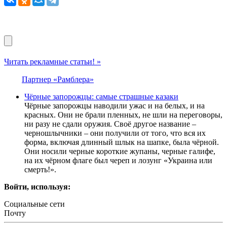
Читать рекламные статьи! »
Партнер «Рамблера»
Чёрные запорожцы: самые страшные казаки
Чёрные запорожцы наводили ужас и на белых, и на
красных. Они не брали пленных, не шли на переговоры,
ни разу не сдали оружия. Своё другое название –
черношлычники – они получили от того, что вся их
форма, включая длинный шлык на шапке, была чёрной.
Они носили черные короткие жупаны, черные галифе,
на их чёрном флаге был череп и лозунг «Украина или
смерть!».
Войти, используя:
Социальные сети
Почту