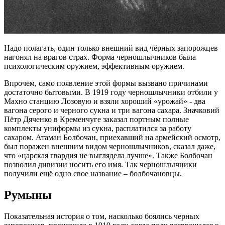
Надо полагать, один только внешний вид чёрных запорожцев
нагонял на врагов страх. Форма черношлычников была
психологическим оружием, эффективным оружием.
Впрочем, само появление этой формы вызвано причинами
достаточно бытовыми. В 1919 году черношлычники отбили у
Махно станцию Лозовую и взяли хороший «урожай» - два
вагона серого и черного сукна и три вагона сахара. Значковий
Пётр Дяченко в Кременчуге заказал портным полные
комплекты униформы из сукна, расплатился за работу
сахаром. Атаман Болбочан, приехавший на армейский осмотр,
был поражен внешним видом черношлычников, сказал даже,
что «царская гвардия не выглядела лучше». Также Болбочан
позволил дивизии носить его имя. Так черношлычники
получили ещё одно свое название – болбочановцы.
Румыны
Показательная история о том, насколько боялись черных