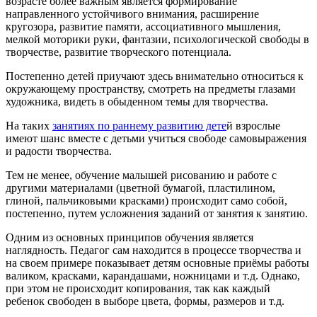
возрасте более важным является формирование
направленного устойчивого внимания, расширение
кругозора, развитие памяти, ассоциативного мышления,
мелкой моторики руки, фантазии, психологической свободы в
творчестве, развитие творческого потенциала.
Постепенно детей приучают здесь внимательно относиться к
окружающему пространству, смотреть на предметы глазами
художника, видеть в обыденном темы для творчества.
На таких
занятиях по раннему развитию дете
й взрослые
имеют шанс вместе с детьми учиться свободе самовыражения
и радости творчества.
Тем не менее, обучение малышей рисованию и работе с
другими материалами (цветной бумагой, пластилином,
глиной, пальчиковыми красками) происходит само собой,
постепенно, путем усложнения заданий от занятия к занятию.
Одним из основных принципов обучения является
наглядность. Педагог сам находится в процессе творчества и
на своем примере показывает детям основные приёмы работы
валиком, красками, карандашами, ножницами и т.д. Однако,
при этом не происходит копирования, так как каждый
ребенок свободен в выборе цвета, формы, размеров и т.д.