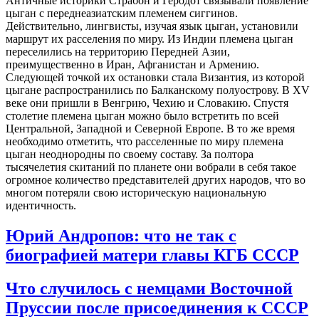
Античные историки Страбон и Геродот связывали появление
цыган с переднеазиатским племенем сиггинов.
Действительно, лингвисты, изучая язык цыган, установили
маршрут их расселения по миру. Из Индии племена цыган
переселились на территорию Передней Азии,
преимущественно в Иран, Афганистан и Армению.
Следующей точкой их остановки стала Византия, из которой
цыгане распространились по Балканскому полуострову. В XV
веке они пришли в Венгрию, Чехию и Словакию. Спустя
столетие племена цыган можно было встретить по всей
Центральной, Западной и Северной Европе. В то же время
необходимо отметить, что расселенные по миру племена
цыган неоднородны по своему составу. За полтора
тысячелетия скитаний по планете они вобрали в себя такое
огромное количество представителей других народов, что во
многом потеряли свою историческую национальную
идентичность.
Юрий Андропов: что не так с
биографией матери главы КГБ СССР
Что случилось с немцами Восточной
Пруссии после присоединения к СССР