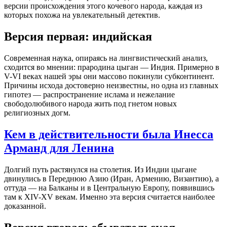
версии происхождения этого кочевого народа, каждая из
которых похожа на увлекательный детектив.
Версия первая: индийская
Современная наука, опираясь на лингвистический анализ,
сходится во мнении: прародина цыган — Индия. Примерно в
V-VI веках нашей эры они массово покинули субконтинент.
Причины исхода достоверно неизвестны, но одна из главных
гипотез — распространение ислама и нежелание
свободолюбивого народа жить под гнетом новых
религиозных догм.
Кем в действительности была Инесса
Арманд для Ленина
Долгий путь растянулся на столетия. Из Индии цыгане
двинулись в Переднюю Азию (Иран, Армению, Византию), а
оттуда — на Балканы и в Центральную Европу, появившись
там к XIV-XV векам. Именно эта версия считается наиболее
доказанной.