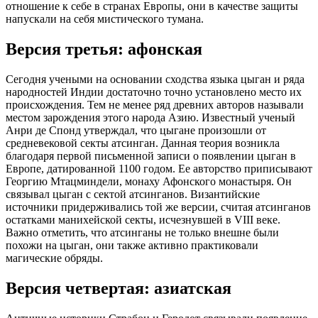
отношение к себе в странах Европы, они в качестве защиты
напускали на себя мистического тумана.
Версия третья: афонская
Сегодня учеными на основании сходства языка цыган и ряда
народностей Индии достаточно точно установлено место их
происхождения. Тем не менее ряд древних авторов называли
местом зарождения этого народа Азию. Известный ученый
Анри де Спонд утверждал, что цыгане произошли от
средневековой секты атсинган. Данная теория возникла
благодаря первой письменной записи о появлении цыган в
Европе, датированной 1100 годом. Ее авторство приписывают
Георгию Мтацминдели, монаху Афонского монастыря. Он
связывал цыган с сектой атсинганов. Византийские
источники придерживались той же версии, считая атсинганов
остатками манихейской секты, исчезнувшей в VIII веке.
Важно отметить, что атсинганы не только внешне были
похожи на цыган, они также активно практиковали
магические обряды.
Версия четвертая: азиатская