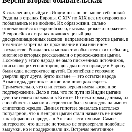
Версия вторая: обывательская
К сожалению, выйдя из Индии цыгане не нашли себе новой
Родины в странах Европы. С XIV по XIX век их откровенно
побаивались и не любили. Их образ жизни, сильно
отличающийся от европейского, вызывал резкое отторжение.
В европейских странах появился целый ряд
дискриминационных законов, направленных против цыган, в
том числе запрет на их проживание в том или ином
государстве. Рождалось и множество обывательских небылиц,
многие из которых рассказывали о происхождении цыган.
Поскольку у этого народа не было письменных источников,
описывающих его историю, догадки о его приходе в Европу
были одна невероятнее другой. Европейские горожане
уверяли друг друга, будто цыгане — это остатки народа
Атлантиды, древних египтян или немецких евреев.
Примечательно, что египетская версия имела косвенное
подтверждение. Дело в том, что по пути из Индии цыгане
действительно побывали в Египте. По некоторым данным, их
способность к магии и астрологии была унаследована ими от
египетских жрецов. Данная гипотеза оказалась настолько
популярной, что в Венгрии цыган стали называть не иначе
как «фараонов народ», а в Англии – египтянами. Самое
интересное, что цыгане не только не опровергали подобные
выдумки, но и поддерживали их. Встречая негативное