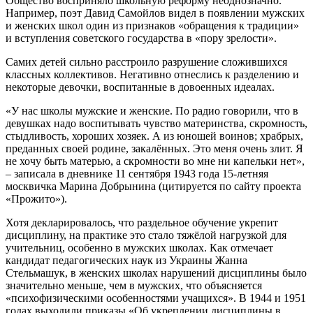
Общество восприняло школьную реформу неоднозначно.
Например, поэт Давид Самойлов видел в появлении мужских
и женских школ один из признаков «обращения к традиции»
и вступления советского государства в «пору зрелости».
Самих детей сильно расстроило разрушение сложившихся
классных коллективов. Негативно отнеслись к разделению и
некоторые девочки, воспитанные в довоенных идеалах.
«У нас школы мужские и женские. По радио говорили, что в
девушках надо воспитывать чувство материнства, скромность,
стыдливость, хороших хозяек. А из юношей воинов; храбрых,
преданных своей родине, закалённых. Это меня очень злит. Я
не хочу быть матерью, а скромности во мне ни капельки нет»,
– записала в дневнике 11 сентября 1943 года 15-летняя
москвичка Марина Добрынина (цитируется по сайту проекта
«Прожито»).
Хотя декларировалось, что раздельное обучение укрепит
дисциплину, на практике это стало тяжёлой нагрузкой для
учительниц, особенно в мужских школах. Как отмечает
кандидат педагогических наук из Украины Жанна
Стельмашук, в женских школах нарушений дисциплины было
значительно меньше, чем в мужских, что объясняется
«психофизическими особенностями учащихся». В 1944 и 1951
годах выходили приказы «Об укреплении дисциплины в