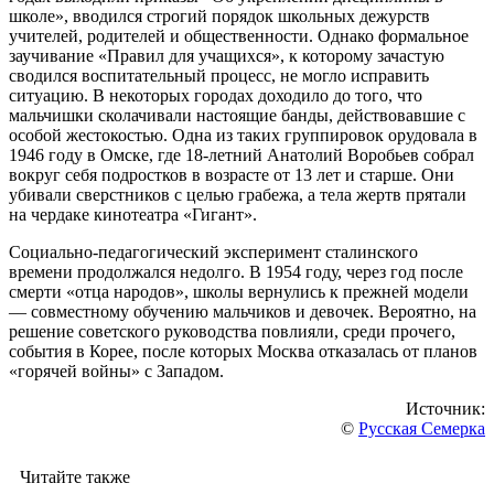
школе», вводился строгий порядок школьных дежурств
учителей, родителей и общественности. Однако формальное
заучивание «Правил для учащихся», к которому зачастую
сводился воспитательный процесс, не могло исправить
ситуацию. В некоторых городах доходило до того, что
мальчишки сколачивали настоящие банды, действовавшие с
особой жестокостью. Одна из таких группировок орудовала в
1946 году в Омске, где 18-летний Анатолий Воробьев собрал
вокруг себя подростков в возрасте от 13 лет и старше. Они
убивали сверстников с целью грабежа, а тела жертв прятали
на чердаке кинотеатра «Гигант».
Социально-педагогический эксперимент сталинского
времени продолжался недолго. В 1954 году, через год после
смерти «отца народов», школы вернулись к прежней модели
— совместному обучению мальчиков и девочек. Вероятно, на
решение советского руководства повлияли, среди прочего,
события в Корее, после которых Москва отказалась от планов
«горячей войны» с Западом.
Источник:
©
Русская Семерка
Читайте также