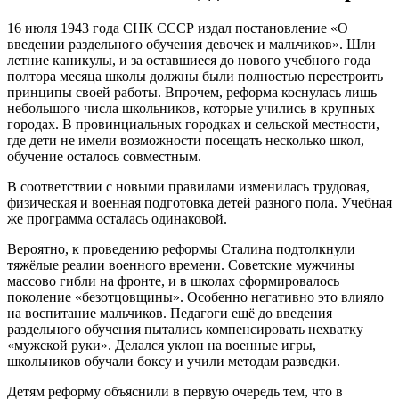
16 июля 1943 года СНК СССР издал постановление «О
введении раздельного обучения девочек и мальчиков». Шли
летние каникулы, и за оставшиеся до нового учебного года
полтора месяца школы должны были полностью перестроить
принципы своей работы. Впрочем, реформа коснулась лишь
небольшого числа школьников, которые учились в крупных
городах. В провинциальных городках и сельской местности,
где дети не имели возможности посещать несколько школ,
обучение осталось совместным.
В соответствии с новыми правилами изменилась трудовая,
физическая и военная подготовка детей разного пола. Учебная
же программа осталась одинаковой.
Вероятно, к проведению реформы Сталина подтолкнули
тяжёлые реалии военного времени. Советские мужчины
массово гибли на фронте, и в школах сформировалось
поколение «безотцовщины». Особенно негативно это влияло
на воспитание мальчиков. Педагоги ещё до введения
раздельного обучения пытались компенсировать нехватку
«мужской руки». Делался уклон на военные игры,
школьников обучали боксу и учили методам разведки.
Детям реформу объяснили в первую очередь тем, что в