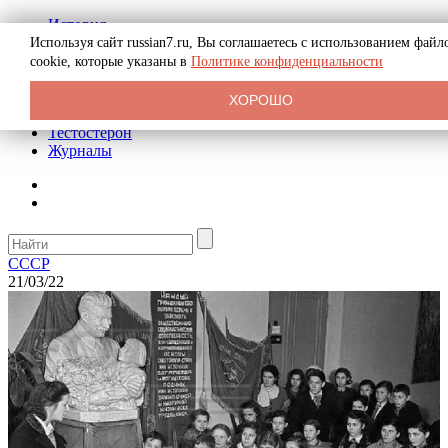
История
Биография
Используя сайт russian7.ru, Вы соглашаетесь с использованием файл
Криминал
cookie, которые указаны в
Политике конфиденциальности
Реклама на сайте
О сайте
ХОРОШО
Рекомендательные статьи
Тестостерон
Журналы
СССР
21/03/22