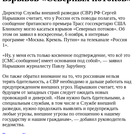
Директор Службы внешней разведки (СВР) РФ Сергей
Нарышкин считает, что у России есть поводы полагать, что
сообщение британского премьера Трасс госсекретарю США
Блинкену могло касаться взрывов «Северных потоков». Об
этом он заявил в воскресенье, 6 ноября, в интервью
программе «Москва. Кремль. Путин» на телеканале «Россия
1».
«Ну, у меня есть только косвенное подтверждение, что всё это
[СМС-сообщение] имеет основания под собой», — заявил
Нарышкин журналисту Павлу Зарубину.
Он также обратил внимание на то, что россиянам нельзя
терять бдительность, а СВР необходимо и дальше работать над
предупреждением внешних угроз. Нарышкин считает, что в
будущем от западных стран следует ожидать новых
провокаций и диверсий. «Нам нужно быть бдительными, а
специальным службам, в том числе и Службе внешней
разведки, нужно продолжать выявлять и предупреждать
любые угрозы, внешние угрозы по отношению к нашему
государству и нашим гражданам», — добавил руководитель
ведомства.