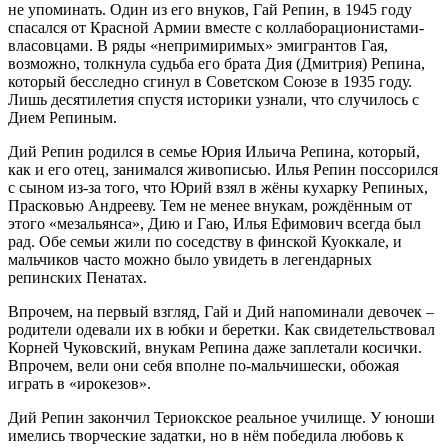
не упоминать. Один из его внуков, Гай Репин, в 1945 году
спасался от Красной Армии вместе с коллаборационистами-
власовцами. В ряды «непримиримых» эмигрантов Гая,
возможно, толкнула судьба его брата Дия (Дмитрия) Репина,
который бесследно сгинул в Советском Союзе в 1935 году.
Лишь десятилетия спустя историки узнали, что случилось с
Дием Репиным.
Дий Репин родился в семье Юрия Ильича Репина, который,
как и его отец, занимался живописью. Илья Репин поссорился
с сыном из-за того, что Юрий взял в жёны кухарку Репиных,
Прасковью Андрееву. Тем не менее внукам, рождённым от
этого «мезальянса», Дию и Гаю, Илья Ефимович всегда был
рад. Обе семьи жили по соседству в финской Куоккале, и
мальчиков часто можно было увидеть в легендарных
репинских Пенатах.
Впрочем, на первый взгляд, Гай и Дий напоминали девочек –
родители одевали их в юбки и беретки. Как свидетельствовал
Корней Чуковский, внукам Репина даже заплетали косички.
Впрочем, вели они себя вполне по-мальчишески, обожая
играть в «ирокезов».
Дий Репин закончил Териокское реальное училище. У юноши
имелись творческие задатки, но в нём победила любовь к