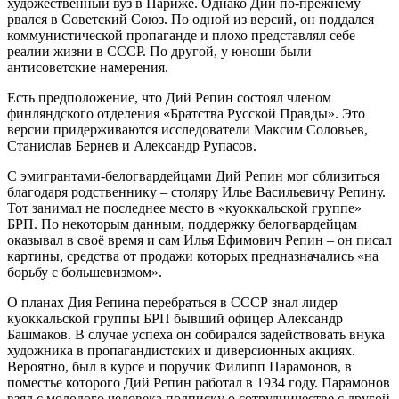
художественный вуз в Париже. Однако Дий по-прежнему
рвался в Советский Союз. По одной из версий, он поддался
коммунистической пропаганде и плохо представлял себе
реалии жизни в СССР. По другой, у юноши были
антисоветские намерения.
Есть предположение, что Дий Репин состоял членом
финляндского отделения «Братства Русской Правды». Это
версии придерживаются исследователи Максим Соловьев,
Станислав Бернев и Александр Рупасов.
С эмигрантами-белогвардейцами Дий Репин мог сблизиться
благодаря родственнику – столяру Илье Васильевичу Репину.
Тот занимал не последнее место в «куоккальской группе»
БРП. По некоторым данным, поддержку белогвардейцам
оказывал в своё время и сам Илья Ефимович Репин – он писал
картины, средства от продажи которых предназначались «на
борьбу с большевизмом».
О планах Дия Репина перебраться в СССР знал лидер
куоккальской группы БРП бывший офицер Александр
Башмаков. В случае успеха он собирался задействовать внука
художника в пропагандистских и диверсионных акциях.
Вероятно, был в курсе и поручик Филипп Парамонов, в
поместье которого Дий Репин работал в 1934 году. Парамонов
взял с молодого человека подписку о сотрудничестве с другой