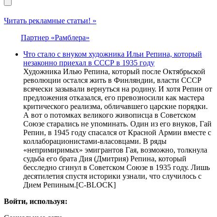
Читать рекламные статьи! »
Партнер «Рамблера»
Что стало с внуком художника Ильи Репина, который
незаконно приехал в СССР в 1935 году
Художника Илью Репина, который после Октябрьской
революции остался жить в Финляндии, власти СССР
всячески зазывали вернуться на родину. И хотя Репин от
предложения отказался, его превозносили как мастера
критического реализма, обличавшего царские порядки.
А вот о потомках великого живописца в Советском
Союзе старались не упоминать. Один из его внуков, Гай
Репин, в 1945 году спасался от Красной Армии вместе с
коллаборационистами-власовцами. В ряды
«непримиримых» эмигрантов Гая, возможно, толкнула
судьба его брата Дия (Дмитрия) Репина, который
бесследно сгинул в Советском Союзе в 1935 году. Лишь
десятилетия спустя историки узнали, что случилось с
Дием Репиным.[С-BLOCK]
Войти, используя: