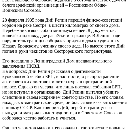
белогвардейской организацией – Российским Обще-
Воинским Союзом.
28 февраля 1935 года Дий Репин перешёл финско-советский
кордон на реке Сестре, в шести километрах от своего дома.
Перебежчик взял с собой минимум вещей: 8 документов,
кошелёк-подковку, две расчёски и зеркальце. В Ленинграде
нарушитель границы собирался придти в дом к художнику
Исааку Бродскому, ученику своего деда. Но вместо этого Дий
попал в руки чекистов из Сестрорецкого погранотряда.
Его посадили в Ленинградский Дом предварительного
заключения НКВД.
На допросах Дий Репин рассказал о деятельности
куоккальской ячейки БРП, в частности, о распространении
антисоветских листовок и литературы в приграничной
полосе. Однако он уверял, что лишь посещал собрания БРП,
но не вступал в организацию. Дий Репин пытался убедить
следствие в своём искреннем советофильстве. По его словам,
находясь в эмигрантской среде, он боялся высказывать мнения
в пользу СССР. Как говорил Дий, перейти границу его
вынудили материальные трудности, а в Советском Союзе он
собирался честно работать и учиться.
Однако чекистов мало интересовали патриотические порывы