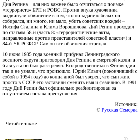
Дия Репина – для них важнее было отчитаться о поимке
«террориста» БРП и РОВС. Против внука художника
выдвинули обвинение в том, что по заданию белых он
собирался, ни много, ни мало, убить советских вождей –
Иосифа Сталина и Клима Ворошилова. Дий Репин проходил
по статьям 58-й (часть 8: «террористические акты,
направленные против представителей советской власти») и
84-й УК РСФСР. Сам он все обвинения отрицал.
10 июня 1935 года военный трибунал Ленинградского
военного округа приговорил Дия Репина к смертной казни, а
6 августа он был расстрелян. Его родственники в Финляндии
так и не узнали, что произошло. Юрий Ильич (покончивший с
собой в 1954 году) до конца дней был уверен, что сын жив,
просто в СССР его заставили сменить имя и фамилию. В 1991
году Дий Репин был официально реабилитирован за
отсутствием состава преступления.
Источник:
©
Русская Семерка
Читайте также
i