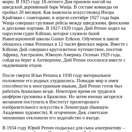
морю. В 1925 году 18-летнего Дия приняли юнгой на
шведский деревянный барк Wanja. В составе команды он
пробыл 20 месяцев. Как выяснила искусствовед Инора
Крайзман с соавторами, в апреле-сентябре 1927 года барк
Wanja совершал грузовые рейсы между шведскими, финскими
и датскими портами. В 1927-1929 годах Дий Репин ходил на
парусном судне Killoran, которое служило базой
Навигационной школы Gustav Erikson. Обучение в школе
обошлось семье Репиных в 12 тысяч финских марок. Вместе с
Killoran Дий совершил кругосветное путешествие, посетив
Африку, Австралию, Южную Америку. Осенью 1929 года,
сойдя на берег в Антверпене, Дий Репин поселился вместе с
овдовевшим отцом.
После смерти Ильи Репина в 1930 году материальное
положение его родных ухудшились. Повидав мир и имея
способности к иностранным языкам, Дий Репин готов был
работать буквально везде. Некоторое время он трудился
шофёром грузовика в Бразилии. Но затем юноша загорелся
желанием поступить в Институт пролетарского
изобразительного искусства в Ленинграде (бывшую
Академию художеств). К огорчению Дия, советские
чиновники отклонили его ходатайство о въезде.
В 1934 году Юрий Репин подыскал для сына альтернативу –