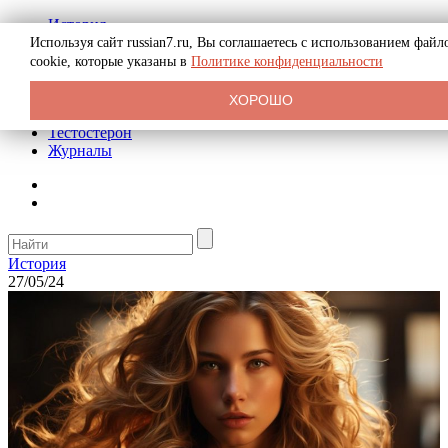
История
Биография
Используя сайт russian7.ru, Вы соглашаетесь с использованием файл
Криминал
cookie, которые указаны в
Политике конфиденциальности
Реклама на сайте
О сайте
ХОРОШО
Рекомендательные статьи
Тестостерон
Журналы
История
27/05/24