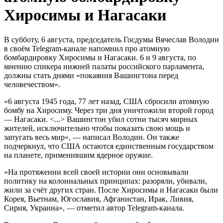
Хиросимы и Нагасаки
В субботу, 6 августа, председатель Госдумы Вячеслав Володин
в своём Telegram-канале напомнил про атомную
бомбардировку Хиросимы и Нагасаки. 6 и 9 августа, по
мнению спикера нижней палаты российского парламента,
должны стать днями «покаяния Вашингтона перед
человечеством».
«6 августа 1945 года, 77 лет назад, США сбросили атомную
бомбу на Хиросиму. Через три дня уничтожили второй город
— Нагасаки. <...> Вашингтон убил сотни тысяч мирных
жителей, исключительно чтобы показать свою мощь и
запугать весь мир», — написал Володин. Он также
подчеркнул, что США остаются единственным государством
на планете, применившим ядерное оружие.
«На протяжении всей своей истории они основывали
политику на колониальных принципах: разоряли, убивали,
жили за счёт других стран. После Хиросимы и Нагасаки были
Корея, Вьетнам, Югославия, Афганистан, Ирак, Ливия,
Сирия, Украина», — отметил автор Telegram-канала.