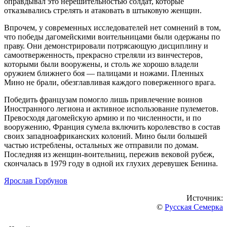
оправдывал это нерешительностью солдат, которые
отказывались стрелять и атаковать в штыковую женщин.
Впрочем, у современных исследователей нет сомнений в том,
что победы дагомейскими воительницами были одержаны по
праву. Они демонстрировали потрясающую дисциплину и
самоотверженность, прекрасно стреляли из винчестеров,
которыми были вооружены, и столь же хорошо владели
оружием ближнего боя — палицами и ножами. Пленных
Мино не брали, обезглавливая каждого поверженного врага.
Победить французам помогло лишь привлечение воинов
Иностранного легиона и активное использование пулеметов.
Превосходя дагомейскую армию и по численности, и по
вооружению, Франция сумела включить королевство в состав
своих западноафриканских колоний. Мино были большей
частью истреблены, остальных же отправили по домам.
Последняя из женщин-воительниц, пережив вековой рубеж,
скончалась в 1979 году в одной их глухих деревушек Бенина.
Ярослав Горбунов
Источник:
©
Русская Семерка