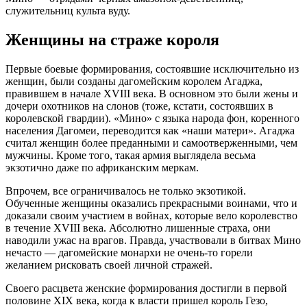
служительниц культа вуду.
Женщины на страже короля
Первые боевые формирования, состоявшие исключительно из
женщин, были созданы дагомейским королем Агаджа,
правившем в начале XVIII века. В основном это были жены и
дочери охотников на слонов (тоже, кстати, состоявших в
королевской гвардии). «Мино» с языка народа фон, коренного
населения Дагомеи, переводится как «наши матери». Агаджа
считал женщин более преданными и самоотверженными, чем
мужчины. Кроме того, такая армия выглядела весьма
экзотично даже по африканским меркам.
Впрочем, все ограничивалось не только экзотикой.
Обученные женщины оказались прекрасными воинами, что и
доказали своим участием в войнах, которые вело королевство
в течение XVIII века. Абсолютно лишенные страха, они
наводили ужас на врагов. Правда, участвовали в битвах Мино
нечасто — дагомейские монархи не очень-то горели
желанием рисковать своей личной стражей.
Своего расцвета женские формирования достигли в первой
половине XIX века, когда к власти пришел король Гезо,