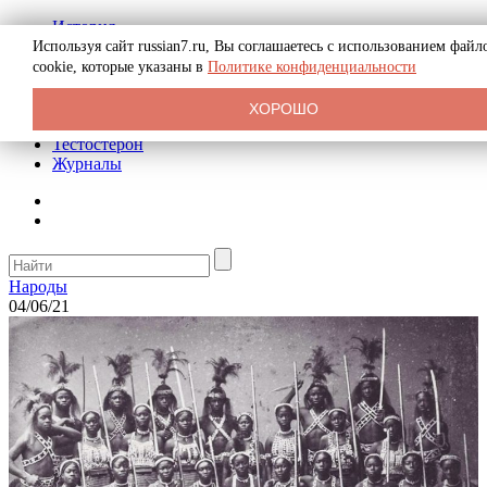
История
Биография
Используя сайт russian7.ru, Вы соглашаетесь с использованием файл
Криминал
cookie, которые указаны в
Политике конфиденциальности
Реклама на сайте
О сайте
ХОРОШО
Рекомендательные статьи
Тестостерон
Журналы
Народы
04/06/21