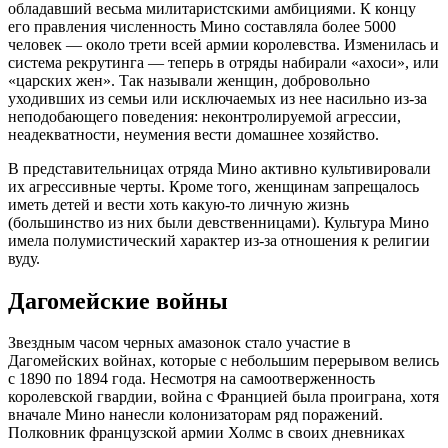
обладавший весьма милитаристскими амбициями. К концу
его правления численность Мино составляла более 5000
человек — около трети всей армии королевства. Изменилась и
система рекрутинга — теперь в отряды набирали «ахоси», или
«царских жен». Так называли женщин, добровольно
уходивших из семьи или исключаемых из нее насильно из-за
неподобающего поведения: неконтролируемой агрессии,
неадекватности, неумения вести домашнее хозяйство.
В представительницах отряда Мино активно культивировали
их агрессивные черты. Кроме того, женщинам запрещалось
иметь детей и вести хоть какую-то личную жизнь
(большинство из них были девственницами). Культура Мино
имела полумистический характер из-за отношения к религии
вуду.
Дагомейские войны
Звездным часом черных амазонок стало участие в
Дагомейских войнах, которые с небольшим перерывом велись
с 1890 по 1894 года. Несмотря на самоотверженность
королевской гвардии, война с Францией была проиграна, хотя
вначале Мино нанесли колонизаторам ряд поражений.
Полковник французской армии Холмс в своих дневниках