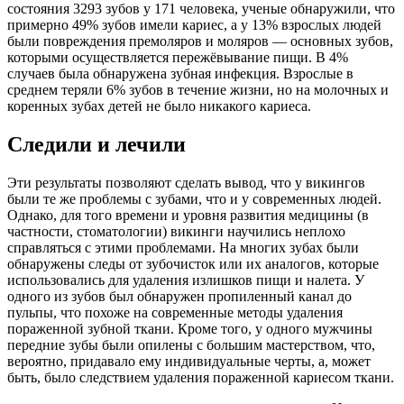
состояния 3293 зубов у 171 человека, ученые обнаружили, что
примерно 49% зубов имели кариес, а у 13% взрослых людей
были повреждения премоляров и моляров — основных зубов,
которыми осуществляется пережёвывание пищи. В 4%
случаев была обнаружена зубная инфекция. Взрослые в
среднем теряли 6% зубов в течение жизни, но на молочных и
коренных зубах детей не было никакого кариеса.
Следили и лечили
Эти результаты позволяют сделать вывод, что у викингов
были те же проблемы с зубами, что и у современных людей.
Однако, для того времени и уровня развития медицины (в
частности, стоматологии) викинги научились неплохо
справляться с этими проблемами. На многих зубах были
обнаружены следы от зубочисток или их аналогов, которые
использовались для удаления излишков пищи и налета. У
одного из зубов был обнаружен пропиленный канал до
пульпы, что похоже на современные методы удаления
пораженной зубной ткани. Кроме того, у одного мужчины
передние зубы были опилены с большим мастерством, что,
вероятно, придавало ему индивидуальные черты, а, может
быть, было следствием удаления пораженной кариесом ткани.