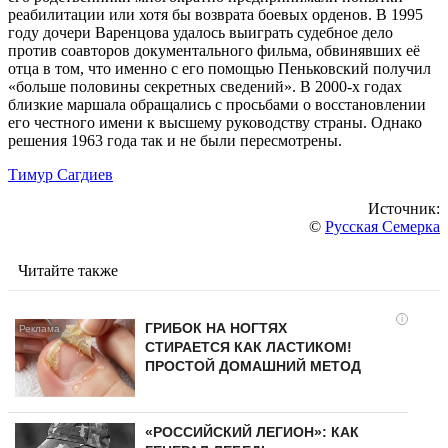
реабилитации или хотя бы возврата боевых орденов. В 1995
году дочери Варенцова удалось выиграть судебное дело
против соавторов документального фильма, обвинявших её
отца в том, что именно с его помощью Пеньковский получил
«больше половины секретных сведений». В 2000-х годах
близкие маршала обращались с просьбами о восстановлении
его честного имени к высшему руководству страны. Однако
решения 1963 года так и не были пересмотрены.
Тимур Сагдиев
Источник:
©
Русская Семерка
Читайте также
i
ГРИБОК НА НОГТЯХ
СТИРАЕТСЯ КАК ЛАСТИКОМ!
ПРОСТОЙ ДОМАШНИЙ МЕТОД
«РОССИЙСКИЙ ЛЕГИОН»: КАК