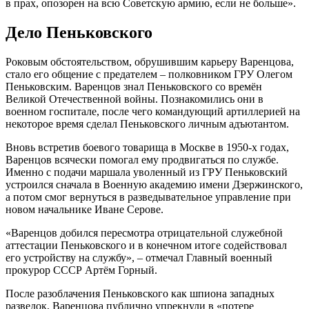
в прах, опозорен на всю Советскую армию, если не больше».
Дело Пеньковского
Роковым обстоятельством, обрушившим карьеру Варенцова,
стало его общение с предателем – полковником ГРУ Олегом
Пеньковским. Варенцов знал Пеньковского со времён
Великой Отечественной войны. Познакомились они в
военном госпитале, после чего командующий артиллерией на
некоторое время сделал Пеньковского личным адъютантом.
Вновь встретив боевого товарища в Москве в 1950-х годах,
Варенцов всячески помогал ему продвигаться по службе.
Именно с подачи маршала уволенный из ГРУ Пеньковский
устроился сначала в Военную академию имени Дзержинского,
а потом смог вернуться в разведывательное управление при
новом начальнике Иване Серове.
«Варенцов добился пересмотра отрицательной служебной
аттестации Пеньковского и в конечном итоге содействовал
его устройству на службу», – отмечал Главный военный
прокурор СССР Артём Горный.
После разоблачения Пеньковского как шпиона западных
разведок, Варенцова публично упрекнули в «потере