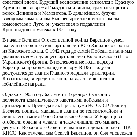
советской эпохи. Будущий военачальник записался в Красную
Армию ещё во время Гражданской войны, сражался против
войск Деникина и Мамонтова. В дальнейшем, будучи
взводным командиром Высшей артиллерийской школы
комсовстава в Луге, он участвовал в подавлении
Кронштадского мятежа в 1921 году.
В начале Великой Отечественной войны Варенцов сумел
вывести основные силы артиллерии Юго-Западного фронта
из Киевского котла. С 1942 года до самой Победы он занимал
должность командующего артиллерией Воронежского (1-го
Украинского) фронта. В послевоенные годы карьера
Варенцова продолжала идти в гору. В 1961 году он
дослужился до звания Главного маршала артиллерии.
Казалось бы, впереди полководца ждал лишь почёт и
юбилейные награды.
Однако в 1963 году 62-летний Варенцов был снят с
должности командующего ракетными войсками и
артиллерией. Председатель Президиума ВС СССР Леонид
Брежнев понизил маршала в звании до генерал-майора и
лишил его звания Героя Советского Союза. У Варенцова
отобрали ордена и медали, а также лишили его мандата
депутата Верховного Совета и звания кандидата в члены ЦК
КПСС. Как отмечал сам Сергей Варенцов, он был «повержен