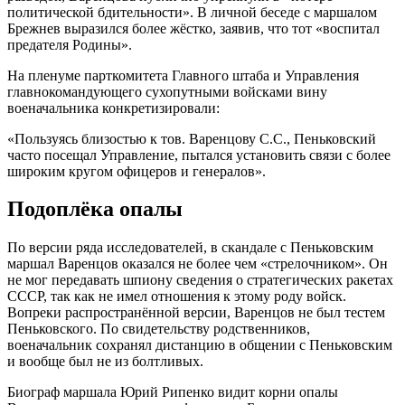
политической бдительности». В личной беседе с маршалом
Брежнев выразился более жёстко, заявив, что тот «воспитал
предателя Родины».
На пленуме парткомитета Главного штаба и Управления
главнокомандующего сухопутными войсками вину
военачальника конкретизировали:
«Пользуясь близостью к тов. Варенцову С.С., Пеньковский
часто посещал Управление, пытался установить связи с более
широким кругом офицеров и генералов».
Подоплёка опалы
По версии ряда исследователей, в скандале с Пеньковским
маршал Варенцов оказался не более чем «стрелочником». Он
не мог передавать шпиону сведения о стратегических ракетах
СССР, так как не имел отношения к этому роду войск.
Вопреки распространённой версии, Варенцов не был тестем
Пеньковского. По свидетельству родственников,
военачальник сохранял дистанцию в общении с Пеньковским
и вообще был не из болтливых.
Биограф маршала Юрий Рипенко видит корни опалы