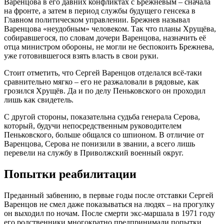
Варенцова в его давних конфликтах с Брежневым – сначала
на фронте, а затем в период службы будущего генсека в
Главном политическом управлении. Брежнев называл
Варенцова «неудобным» человеком. Так что планы Хрущёва,
собиравшегося, по словам дочери Варенцова, назначить её
отца министром обороны, не могли не беспокоить Брежнева,
уже готовившегося взять власть в свои руки.
Стоит отметить, что Сергей Варенцов отделался всё-таки
сравнительно мягко – его не разжаловали в рядовые, как
грозился Хрущёв. Да и по делу Пеньковского он проходил
лишь как свидетель.
С другой стороны, показательна судьба генерала Серова,
который, будучи непосредственным руководителем
Пеньковского, больше общался со шпионом. В отличие от
Варенцова, Серова не понизили в звании, а всего лишь
перевели на службу в Приволжский военный округ.
Попытки реабилитации
Преданный забвению, в первые годы после отставки Сергей
Варенцов не смел даже показываться на людях – на прогулку
он выходил по ночам. После смерти экс-маршала в 1971 году
его родственники многократно предпринимали попытки